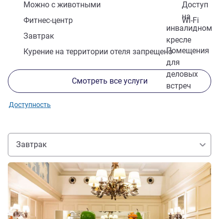
Можно с животными
Доступ
на
Фитнес-центр
Wi-Fi
инвалидном
Завтрак
кресле
Помещения
Курение на территории отеля запрещено
для
деловых
Смотреть все услуги
встреч
Доступность
Завтрак
Подробная информация