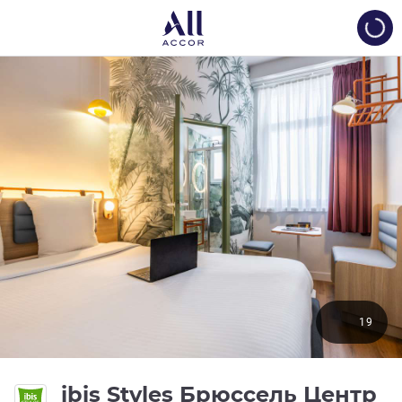
Load
19
ibis Styles Брюссель Центр