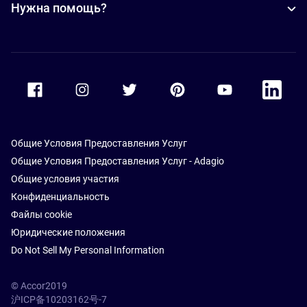
Нужна помощь?
Accor Facebook
Accor Instagram
Accor Twitter
Accor Pinterest
Accor Youtube
Accor Li
Общие Условия Предоставления Услуг
Общие Условия Предоставления Услуг - Adagio
Общие условия участия
Конфиденциальность
Файлы cookie
Юридические положения
Do Not Sell My Personal Information
© Accor2019
沪ICP备10203162号-7