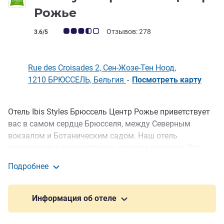
3 звезды
Рожье
Примечание: отзывы клиентов (Рейтинг ALL)
Отзывов: 278
3.6/5
Rue des Croisades 2, Сен-Жозе-Тен Ноод,
1210 БРЮССЕЛЬ, Бельгия
-
Посмотреть карту
Отель Ibis Styles Брюссель Центр Рожье приветствует
Описание
вас в самом сердце Брюсселя, между Северным
вокзалом и Ботаническим садом. Наш отель
напоминает о путешествиях, природе и поэзии. Это
светлый, спокойный, уединенный уголок в бурном
Подробнее
потоке городской жизни. Его дизайн гармонично
ibis Styles Брюссель Центр Рожье
сочетает в себе энергию города, зелень и
современный комфорт, обеспечивая гостям
Информация об отеле
практичные и вдохновляющие условия пребывания
всего в нескольких шагах от главных