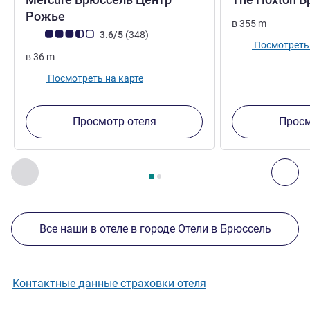
4 звезды
Рожье
в
355
m
Примечание: отзывы клиентов (Рейтинг ALL)
Отзывов
3.6/5
(348
)
Посмотреть 
в
36
m
Посмотреть на карте
Просмотр отеля
Просм
Страница
1
из
2
, Другие отели поблизости 1 :, Другие оте
Назад - Другие отели поблизости
Дал
Все наши в отеле в городе Отели в Брюссель
Контактные данные страховки отеля