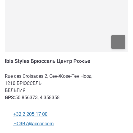
ibis Styles Брюссель Центр Рожье
Rue des Croisades 2, Сен-Жозе-Тен Ноод
1210
БРЮССЕЛЬ
БЕЛЬГИЯ
GPS
:
50.856373, 4.358358
+32 2 205 17 00
Телефон
Контактный адрес электронной почты
HC3B7@accor.com