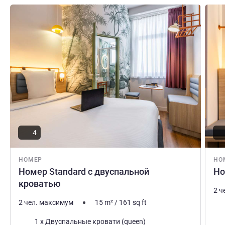
Подробная информация
Подро
4
НОМЕР
НО
Номер Standard с двуспальной
Но
кроватью
2 ч
2 чел. максимум
15
m²
/
161
sq ft
Пос
Постель
1 x Двуспальные кровати (queen)
Вид