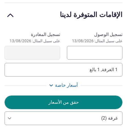
rich history.
الإقامات المتوفرة لدينا
Family-owned for two generations, we infuse our hotel
with passion and warmth. Experience our heartfelt
hospitality and genuine dedication to your comfort.
احجز في هذا الفندق
تسجيل الوصول
تسجيل المغادرة
إدارة الفندق Mr Patrick SCHIEHLEN
على سبيل المثال: 13/08/2026
على سبيل المثال: 13/08/2026
1 الغرفة, 1 بالغ
أسعار خاصة
حقق من الأسعار
غرفة (2)