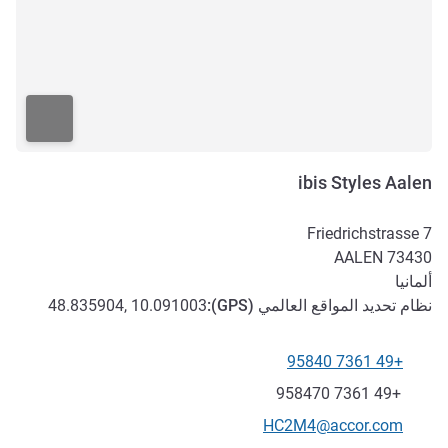
ibis Styles Aalen
Friedrichstrasse 7
AALEN
73430
ألمانيا
نظام تحديد المواقع العالمي (
GPS
):
48.835904, 10.091003
+49 7361 95840
الهاتف
فاكس
+49 7361 958470
تواصل معنا عبر البريد الإلكتروني
HC2M4@accor.com