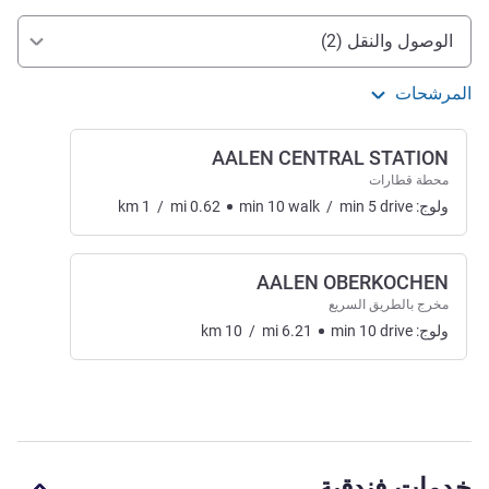
الوصول والتنقل
الوصول والنقل (2)
المرشحات
AALEN CENTRAL STATION
محطة قطارات
ولوج:
drive
5
min
/
walk
10
min
0.62
mi
/
1
km
AALEN OBERKOCHEN
مخرج بالطريق السريع
ولوج:
drive
10
min
6.21
mi
/
10
km
خدمات فندقية