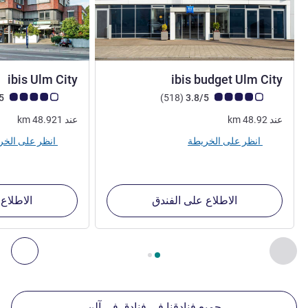
1 نجمة
2 نجم
ibis Ulm City
ibis budget Ulm City
ملاحظة أراء العملاء (رأي ALL)
أراء
ملاحظة أراء العملاء (رأي
4.1/5
)
(518
3.8/5
عند
48.92
km
عند
48.921
km
انظر على الخريطة
انظر على الخريطة
الاطلاع على الفندق
الاطلاع
الصفحة
1
من
2
, منشآتنا الأخرى القريبة 1 :, منشآتنا الأخرى القريبة 2 :, منشآتنا الأخرى القريبة 3 :, منشآتنا الأخرى القريبة 4 :
السابق - منشآتنا الأخرى القريبة
التال
جميع فنادقنا في فنادق في آلن