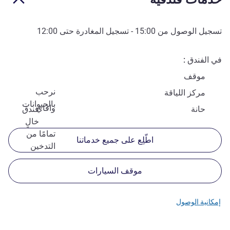
تسجيل الوصول من
15:00
- تسجيل المغادرة حتى
12:00
في الفندق
موقف
نرحب
مركز اللياقة
بالحيوانات
وافاي
حانة
فندق
خالٍ
تمامًا من
اطّلِع على جميع خدماتنا
التدخين
موقف السيارات
إمكانية الوصول