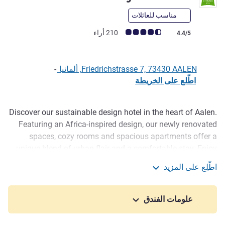
مناسب للعائلات
ملاحظة أراء العملاء (رأي ALL)
210 أراء
4.4/5
Friedrichstrasse 7, 73430 AALEN, ألمانيا
-
اطّلع على الخريطة
Discover our sustainable design hotel in the heart of Aalen.
الوصف
Featuring an Africa-inspired design, our newly renovated
spaces, cozy rooms and spacious apartments offer a
unique blend of urban flair and a comfortable stay. Enjoy
our relaxed, welcoming atmosphere, whether you're
اطّلِع على المزيد
traveling for business or pleasure.
ibis Styles Aalen
Nestled in East Württemberg's Swabian Alb, Aalen charms
علومات الفندق
with forested hills, river-carved landscapes and roots that
trace back to the Roman era, blending natural beauty with