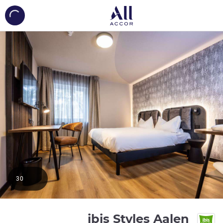
ing...
30
ibis Styles Aalen