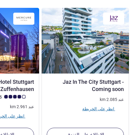
otel Stuttgart
Jaz In The City Stuttgart -
4 نجوم
Zuffenhausen
Coming soon
ملاحظة أراء العملاء (رأي
4.0/5
عند
2.085
km
عند
2.961
km
انظر على الخريطة
انظر على الخريطة
الاطلاع على الفندق
الاطلاع