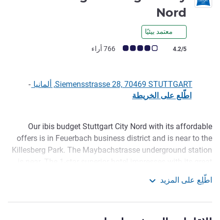
1.5 نجمة
Nord
معتمد بيئيًا
ملاحظة أراء العملاء (رأي ALL)
766 أراء
4.2/5
Siemensstrasse 28, 70469 STUTTGART, ألمانيا
-
اطّلع على الخريطة
Our ibis budget Stuttgart City Nord with its affordable
الوصف
offers is in Feuerbach business district and is near to the
Killesberg Park. The Maybachstrasse underground station
is near. The 1-star superior hotel impresses with its great
location and also with modern rooms with free WIFI,
اطّلِع على المزيد
separate shower, delicious breakfast buffet. You also have
ibis budget Stuttgart City Nord
a wide selection of snacks and drinks in our own mini
market.