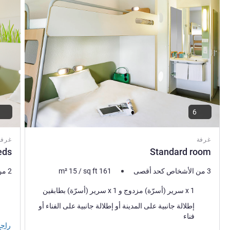
6
غرفة
غرفة
eds
Standard room
3 من الأشخاص كحد أقصى
161
sq ft
/
15
m²
2 من الأشخاص كحد أقصى
فرش السرير
فرش 
1 x سرير (أسرّة) مزدوج و 1 x سرير (أسرّة) بطابقين
المناظر:
المنا
إطلالة جانبية على المدينة أو إطلالة جانبية على الفناء أو
فناء
راجع