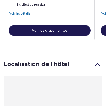
Literie
Lite
1 x Lit(s) queen size
Voir les détails
Voi
Voir les disponibilités
Localisation de l'hôtel