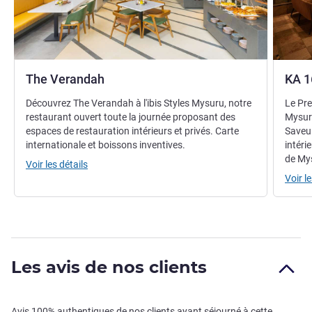
The Verandah
KA 1
Découvrez The Verandah à l'ibis Styles Mysuru, notre
Le Pre
restaurant ouvert toute la journée proposant des
Mysuru
espaces de restauration intérieurs et privés. Carte
Saveur
internationale et boissons inventives.
intéri
de Mys
Voir les détails
Voir le
Les avis de nos clients
Avis 100% authentiques de nos clients ayant séjourné à cette