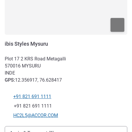
ibis Styles Mysuru
Plot 17 2 KRS Road Metagalli
570016
MYSURU
INDE
GPS
:
12.356917, 76.628417
+91 821 691 1111
Téléphone
Fax
+91 821 691 1111
Email de contact
HC2L5@ACCOR.COM
Accès et transports