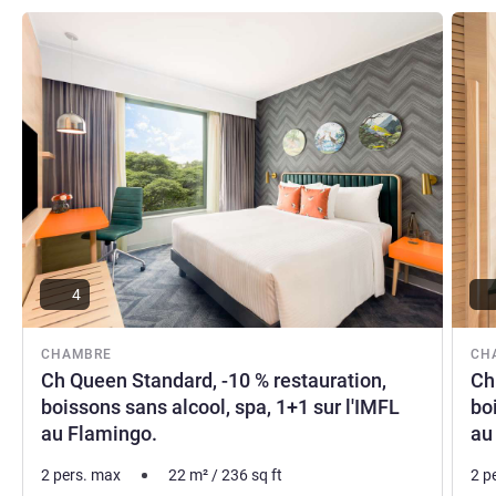
Voir les détails
Voir le
4
CHAMBRE
CH
Ch Queen Standard, -10 % restauration,
Ch
boissons sans alcool, spa, 1+1 sur l'IMFL
bo
au Flamingo.
au
2 pers. max
22
m²
/
236
sq ft
2 p