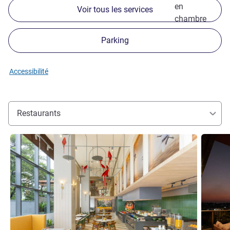
en
Voir tous les services
chambre
Parking
Accessibilité
Restaurants
Voir les détails
Voir les d