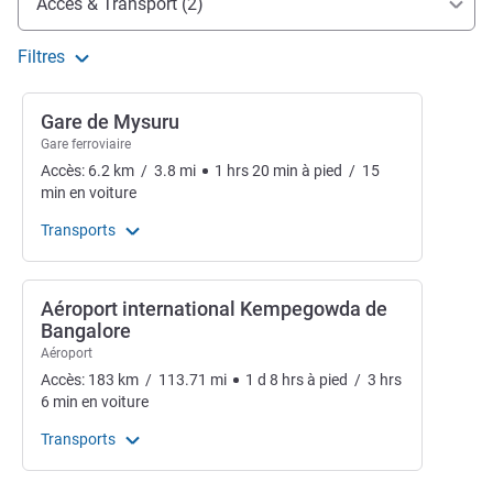
Accès & Transport (2)
Filtres
Gare de Mysuru
Gare ferroviaire
Accès:
6.2
km
/
3.8
mi
1
hrs
20
min
à pied
/
15
min
en voiture
Transports
Aéroport international Kempegowda de
Bangalore
Aéroport
Accès:
183
km
/
113.71
mi
1
d
8
hrs
à pied
/
3
hrs
6
min
en voiture
Transports