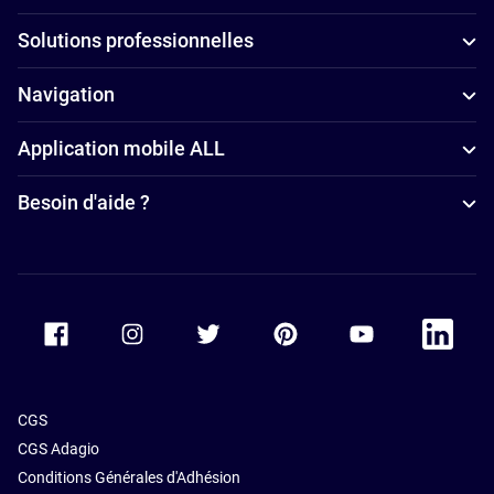
Solutions professionnelles
Navigation
Application mobile ALL
Besoin d'aide ?
Accor Facebook
Accor Instagram
Accor Twitter
Accor Pinterest
Accor Youtube
Accor Li
CGS
CGS Adagio
Conditions Générales d'Adhésion