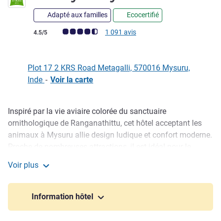
Adapté aux familles
Ecocertifié
Note Avis clients (Note ALL)
1 091 avis
4.5/5
Plot 17 2 KRS Road Metagalli, 570016 Mysuru,
Inde
-
Voir la carte
Inspiré par la vie aviaire colorée du sanctuaire
Description
ornithologique de Ranganathittu, cet hôtel acceptant les
animaux à Mysuru allie design ludique et confort moderne.
Proche de nombreuses attractions, il est idéal pour le
tourisme, les séjours de loisirs ou une courte escale.
Voir plus
Piscine et restaurant sur le toit avec vue sur la ville, lobby
ibis Styles Mysuru
bar animé, restaurant ouvert toute la journée, salle de sport
et espace de jeux. Espaces de réunion avec WIFI et
Information hôtel
équipements audiovisuels intelligents pour affaires.