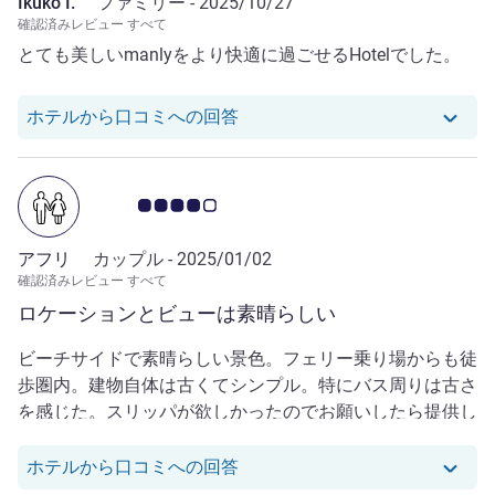
Ikuko I.
ファミリー -
2025/10/27
確認済みレビュー すべて
とても美しいmanlyをより快適に過ごせるHotelでした。
Ikuko I. さんのレビューへの
ホテルから口コミへの回答
お客さまの声 4.0/5
アフリ
カップル -
2025/01/02
確認済みレビュー すべて
ロケーションとビューは素晴らしい
ビーチサイドで素晴らしい景色。フェリー乗り場からも徒
歩圏内。建物自体は古くてシンプル。特にバス周りは古さ
を感じた。スリッパが欲しかったのでお願いしたら提供し
てくれた。プールは小さい上、建物の裏側で入る気がしな
かった。年末で高いシーズンだったこともあり値段以上の
アフリ さんのレビューへのホテ
ホテルから口コミへの回答
評価はできず。