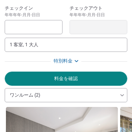
このホテルを予約
チェックイン
チェックアウト
年年年年-月月-日日
年年年年-月月-日日
1 客室, 1 大人
特別料金
料金を確認
ワンルーム (2)
詳細を表示
詳細