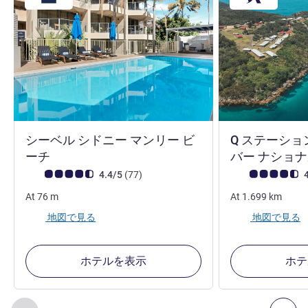
シーベル シドニー マンリー ビ
Q ステーショ
4 つ星
ーチ
バー ナショナ
お客さまの声 (確認済みレビュー アコーホテルズ)
件のレビュー
お客さまの声 (確
4.4/5
(77
)
4
At
76
m
At
1.699
km
地図で見る
地図で見る
ホテルを表示
ホテ
2
ページ中
1
ページ
, 周辺の他の施設 1 :, 周辺の他の施設 2 :,