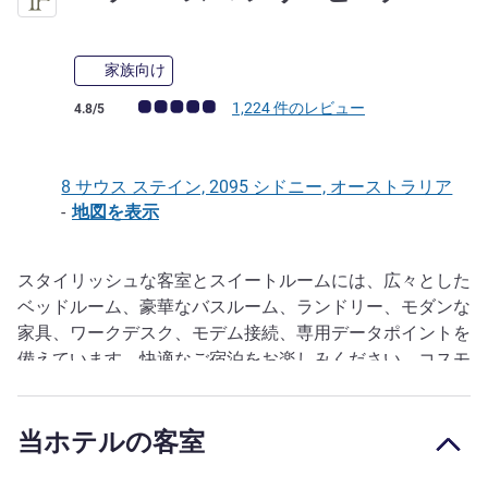
家族向け
お客さまの声 (確認済みレビュー アコーホテルズ)
1,224 件のレビュー
4.8/5
8 サウス ステイン, 2095 シドニー, オーストラリア
-
地図を表示
スタイリッシュな客室とスイートルームには、広々とした
説明
ベッドルーム、豪華なバスルーム、ランドリー、モダンな
家具、ワークデスク、モデム接続、専用データポイントを
備えています。快適なご宿泊をお楽しみください。コスモ
ポリタンなカフェ、トレンディなギャラリー、サーフショ
ップ、マンリーのきらめくビーチがすぐ近くにあます。マ
当ホテルの客室
ンリー独自のビーチカルチャーへの玄関口となっていま
す。