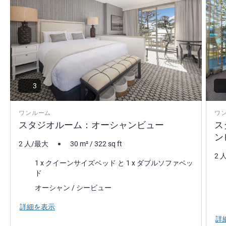
3
ワンルーム
ワ
スタジオルーム：オーシャンビュー
ス
ン
2 人/最大
30
m²
/
322
sq ft
2 
寝具
1 x クイーンサイズベッド と 1 x ダブルソファベッ
ド
寝
ビュー:
オーシャン / シービュー
ビュ
詳細を表示
詳