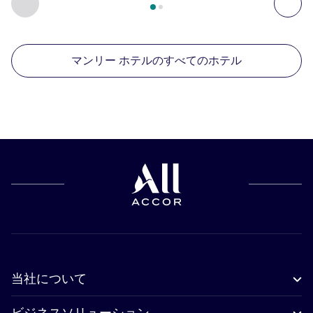
前に戻る - 周辺の他の施設
次へ
マンリー ホテルのすべてのホテル
当社について
ビジネスソリューション