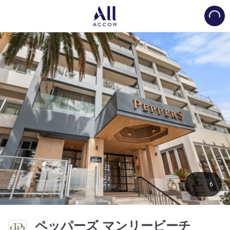
Load
6
4.5 星
ペッパーズ マンリービーチ