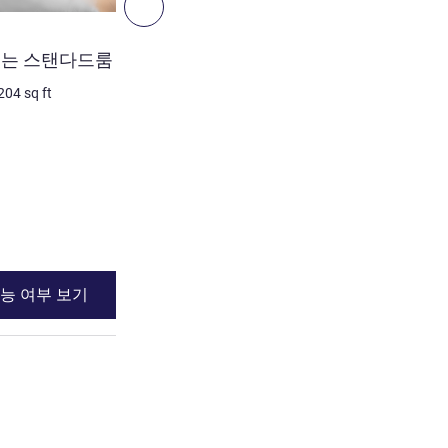
다음 - 객실
객실
있는 스탠다드룸
스탠다드룸 - 싱글 베드 1
가능 객실)
204
sq ft
1명 최대
19
m²
/
204
sq ft
침구
1 x 싱글 베드
장애인 객실
세부 정보 보기
능 여부 보기
이용 가능 여부
 스탠다드룸