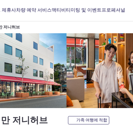
 제휴사
차량 예약 서비스
액티비티
미팅 및 이벤트
프로페셔널
만 저니허브
4성
님만 저니허브
가족 여행에 적합