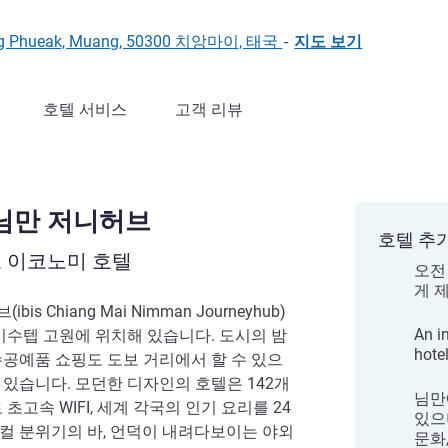
hang Phueak, Muang, 50300 치앙마이, 태국
-
지도 보기
호텔 서비스
고객 리뷰
님만 저니허브
호텔 추
 이코노미 호텔
오전
게 
 Chiang Mai Nimman Journeyhub)
An in
도이수텝 고원에 위치해 있습니다. 도시의 밤
hotel
수공예품 쇼핑도 도보 거리에서 할 수 있으
 있습니다. 모던한 디자인의 호텔은 142개
님만
초고속 WIFI, 세계 각국의 인기 요리를 24
있으
컬 분위기의 바, 언덕이 내려다보이는 야외
문화