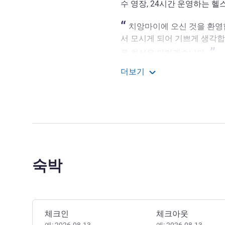
수 영장, 24시간 운영하는 
치앙마이에 오신 것을 환영합
서 모시게 되어 기쁘게 생각합
록 최선을 다하겠습니다.
Nakul Gupta 호텔 관리
더보기
이비스 치앙마이 님만 저
숙박
이 호텔 예약하기
체크인
체크아웃