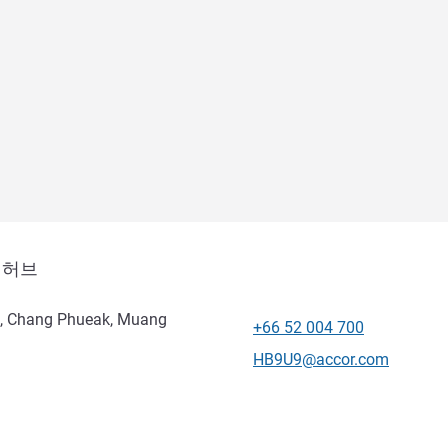
니허브
, Chang Phueak, Muang
+66 52 004 700
전화
E-mail
HB9U9@accor.com