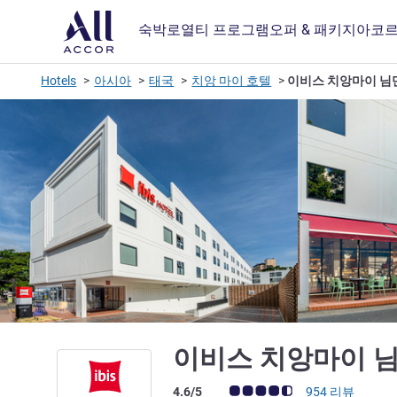
숙박
로열티 프로그램
오퍼 & 패키지
아코르
Hotels
아시아
태국
치앙 마이 호텔
이비스 치앙마이 님
이비스 치앙마이 
고객 평점 (ALL 평가)
4.6/5
954 리뷰