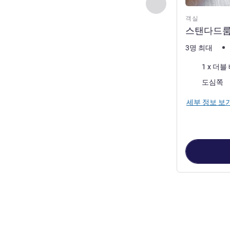
이전 - 객실
객실
스탠다드룸 
3명 최대
침구
1 x 더블
전망:
도심쪽
세부 정보 보
3
/
1
페이지
, 객실