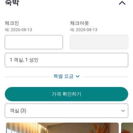
and hospitality just 10 minutes from the airport. A
숙박
straightforward and quiet stay with personalized service.
See you soon!
이 호텔 예약하기
Mr Duarte RODRIGUES 호텔 관리
체크인
체크아웃
예: 2026-08-13
예: 2026-08-13
1 객실, 1 성인
특별 요금
가격 확인하기
객실 (3)
세부 정보 보기
세부 