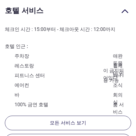
호텔 서비스
체크인 시간 :
15:00
부터 - 체크아웃 시간 :
12:00
까지
호텔 인근
주차장
애완
동물
레스토랑
휠체
이 금지되
어 이
피트니스 센터
Wi-Fi
어있다
용 가능
에어컨
조식
바
회의
실
100% 금연 호텔
룸 서
비스
모든 서비스 보기