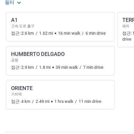
필터
A1
TER
고속 도로 출구
페리
접근:
2.6
km
/
1.62
mi
16
min
walk
/
6
min
drive
접근:
drive
HUMBERTO DELGADO
공항
접근:
2.9
km
/
1.8
mi
39
min
walk
/
7
min
drive
ORIENTE
기차역
접근:
4
km
/
2.49
mi
1
hrs
walk
/
11
min
drive