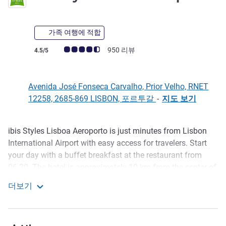
가족 여행에 적합
고객 평점 (ALL 평가)
950 리뷰
4.5/5
Avenida José Fonseca Carvalho, Prior Velho, RNET
12258, 2685-869 LISBON, 포르투갈
-
지도 보기
ibis Styles Lisboa Aeroporto is just minutes from Lisbon
호텔설명
International Airport with easy access for travelers. Start
your day with a buffet breakfast at the restaurant from
06.30. The hotel is approximately 10 km from the center of
Lisbon and 4 km from Parque das Nacoes, including the
더보기
Altice Arena and the Lisbon Oceanarium.
ibis Styles Lisboa Aeroporto
ibis Styles Lisboa Aeroporto offers comfort, convenience