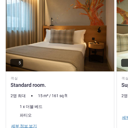
5
객실
객
Standard room.
Su
2명 최대
15
m²
/
161
sq ft
2명
침구
침
1 x 더블 베드
전망:
파티오
세
세부 정보 보기