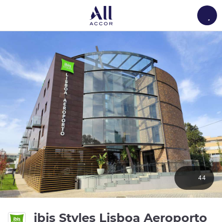
Load
44
4
ibis Styles Lisboa Aeroporto