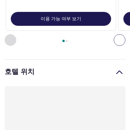
이용 가능 여부 보기
2
/
1
페이지
, 객실 1 : Standard room. , 객실 2 : Superior Room w
이전 - 객실
다음
호텔 위치