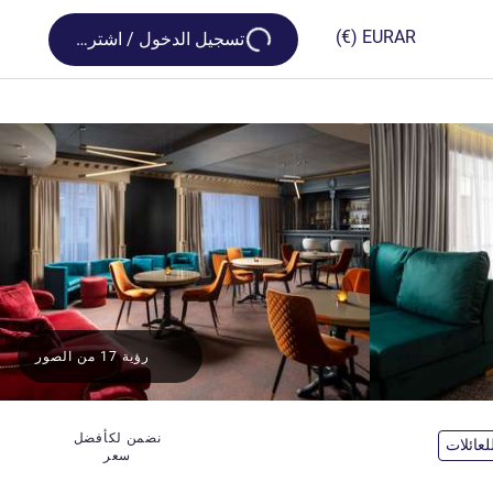
Loading...
(€)
EUR
AR
تسجيل الدخول / اشترك
رؤية 17 من الصور
نضمن لكأفضل
عائلات
سعر