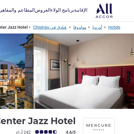
الإقامة
برنامج الولاء
العروض
المطاعم والمقاهي
Hotels
أوروبا
مولدوفا
فنادق في Chisinau
ter Jazz Hotel
enter Jazz Hotel
ملاحظة أراء العملاء (رأي ALL)
4.6/5
242 أراء