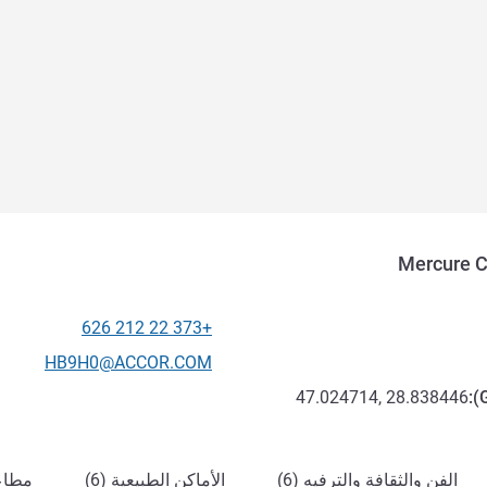
Mercure C
+373 22 212 626
الهاتف
تواصل معنا عبر البريد الإلكترون
HB9H0@ACCOR.COM
47.024714, 28.838446
):
الفن والثقافة والترفيه (6)
الأماكن الطبيعية (6)
مطاعم