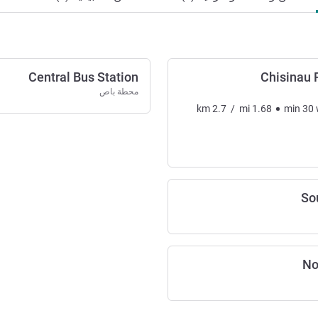
Central Bus Station
Chisinau 
محطة باص
km
2.7
/
mi
1.68
min
30
So
No