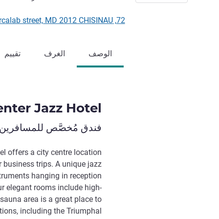
72, Vlaicu Parcalab street, MD 2012 CHISINAU, مولدوفا
الوصف
الغرف
تقييم
nter Jazz Hotel
فندق مُخصَّص للمسافرين 
 offers a city centre location
 business trips. A unique jazz
struments hanging in reception
ur elegant rooms include high-
 sauna area is a great place to
tions, including the Triumphal