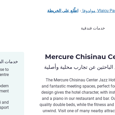
-
اطّلع على الخريطة
خدمات فندقية
Mercure Chisinau Ce
خدمات الف
الباحثين عن تجارب محلية وأصلية
se to
entre
The Mercure Chisinau Center Jazz Hotel
odern
and fantastic meeting spaces, perfect for
pment
design gives the hotel character, with in
and a piano in our restaurant and bar. O
i and
quality double beds, while the fitness and
sport
unwind. Visit one of many nearby attrac