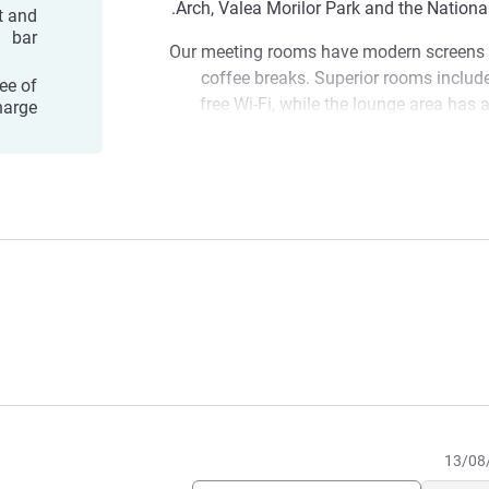
Arch, Valea Morilor Park and the Nation
t and
bar
Our meeting rooms have modern screens a
coffee breaks. Superior rooms inclu
ee of
free Wi-Fi, while the lounge area has 
harge
facilities. Savour traditional, home-coo
authentic Jazz restaurant. Decorativ
Mercure Chis
atmosphere while you dine. Or head to
spirits, soft drinks, b
The hospitality industry is more t
vocation which requires a firm commit