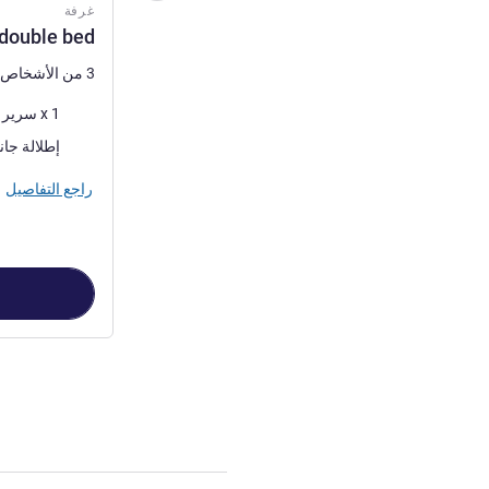
غرفة
 double bed
3 من الأشخاص كحد أقصى
فرش السرير
1 x سرير (أسرّة) مزدوج
المناظر:
إطلالة جان
راجع التفاصيل
الصفحة
1
من
2
, غرفة 1 : m - 1 double bed