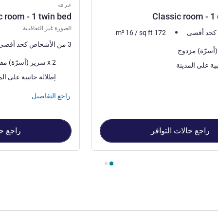
غرفة
c room - 1 twin bed
Classic room - 1
الصورة غير التعاقدية
m²
16
/
sq ft
172
3 من الأشخاص كحد أقصى
فرش السرير
2 x سرير (أسرّة) مفرد
بية على المدينة
المناظر:
إطلالة جانبية على الم
راجع التفاصيل
راجع حالات التوافر
راجع حا
Classic roo , غرفة 2 : Classic room - 1 twin bed