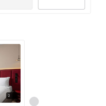
راجع التفاصيل
2
السابق - غرفة