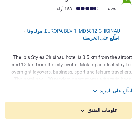
ملاحظة أراء العملاء (رأي ALL)
153 أراء
4.7/5
EUROPA BLV 1, MD6812 CHISINAU, مولدوفا
-
اطّلع على الخريطة
The ibis Styles Chisinau hotel is 3.5 km from the airport
الوصف
and 12 km from the city centre. Making an ideal stay for
overnight layovers, business, sport and leisure travellers.
The hotel has 100 modern guest rooms with twin beds,
single beds, family rooms and suites. Three on-site high
اطّلِع على المزيد
tech conference rooms. All day dining restaurant with
ibis Styles Chisinau
international cuisine and classy bar offering wine tasting
and selective drinks. Airport shuttle service is available
علومات الفندق
upon request, at an additional cost.
Chisinau is Moldova's main industrial and commercial
centre, but also has a history of winemaking dating back to