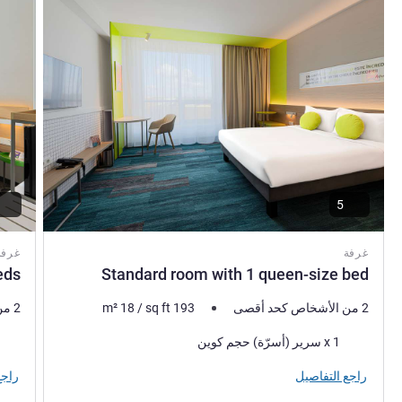
5
غرفة
غرفة
eds
Standard room with 1 queen-size bed
2 من الأشخاص كحد أقصى
193
sq ft
/
18
m²
2 من الأشخاص كحد أقصى
فرش السرير
فرش 
1 x سرير (أسرّة) حجم كوين
راجع التفاصيل
راجع