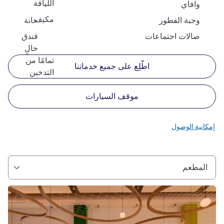
اللياقة
وافاي
مكيف
وجبة الفطور
حانة
صالات اجتماعات
فندق
خالٍ
تمامًا من
اطّلِع على جميع خدماتنا
التدخين
موقف السيارات
إمكانية الوصول
المطعم
راجع التفاصيل