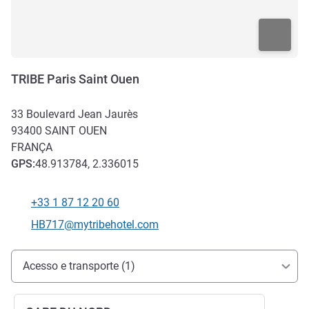
TRIBE Paris Saint Ouen
33 Boulevard Jean Jaurès
93400
SAINT OUEN
FRANÇA
GPS
:
48.913784, 2.336015
+33 1 87 12 20 60
Telefone
E-mail de contato
HB717@mytribehotel.com
Acesso e transporte
Acesso e transporte (1)