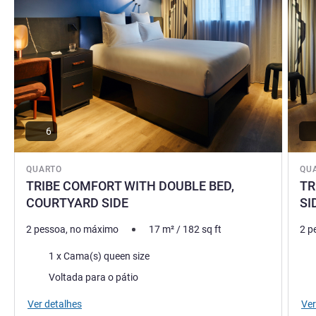
6
QUARTO
QU
TRIBE COMFORT WITH DOUBLE BED,
TR
COURTYARD SIDE
SI
2 pessoa, no máximo
17
m²
/
182
sq ft
2 p
Roupa de cama
Rou
1 x Cama(s) queen size
Vistas:
Vist
Voltada para o pátio
Ver detalhes
Ver