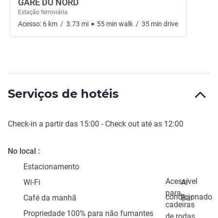
GARE DU NORD
Estação ferroviária
Acesso:
6
km
/
3.73
mi
55
min
walk
/
35
min
drive
Serviços de hotéis
Check-in
a partir das
15:00
-
Check out
até as
12:00
No local
Estacionamento
Acessível
Wi-Fi
Ar
para
condicionado
Café da manhã
Bar
cadeiras
Propriedade 100% para não fumantes
de rodas