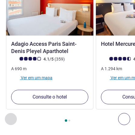
Adagio Access Paris Saint-
Hotel Mercure
3 estrelas
4 estrelas
Denis Pleyel Aparthotel
Classificação clientes Avis (Classificação ALL)
comentários
Classificação clie
4.1/5
(359
)
4
A
690
m
A
1.294
km
Ver em um mapa
Ver em um 
Consulte o hotel
Consu
Página
1
de
2
, Nossos outros estabelecimentos nas proximid
Anterior - Nossos outros estabelecimentos nas proximid
Pró