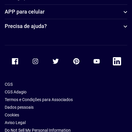
APP para celular
Precisa de ajuda?
Accor Facebook
Accor Instagram
Accor Twitter
Accor Pinterest
Accor Youtube
Accor Li
CGS
CGS Adagio
Termos e Condições para Associados
Dados pessoais
Cookies
Aviso Legal
Do Not Sell My Personal Information