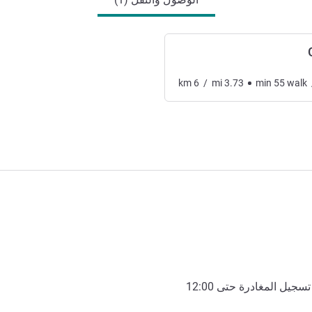
km
6
/
mi
3.73
min
55
walk
تسجيل المغادرة حتى
12:00