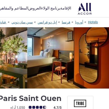
الإقامة
برنامج الولاء
العروض
المطاعم والمقاهي
Hotels
أوروبا
فرنسا
إيل دو فرانس
سين سان دوني
فناد
Paris Saint Ouen
ملاحظة أراء العملاء (رأي ALL)
4.7/5
1,050 أراء