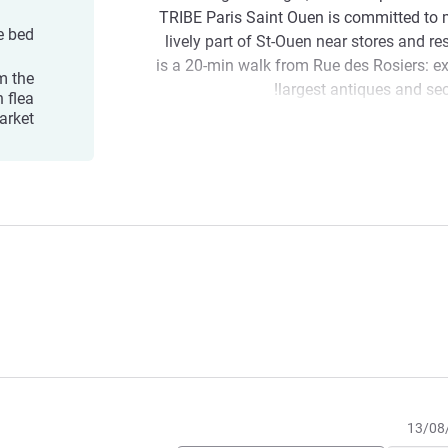
TRIBE Paris Saint Ouen is committed to m
e bed
lively part of St-Ouen near stores and re
is a 20-min walk from Rue des Rosiers: ex
m the
largest antiques and se
 flea
arket
Stay at TRIBE Paris Saint Ouen in a
contrast between the stylish comfort of 
T
of the famous flea market: a stay tha