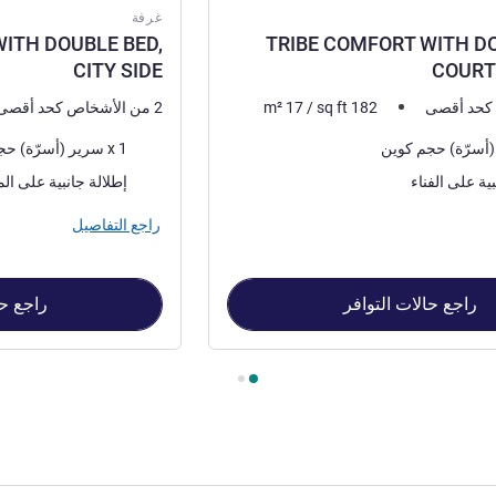
غرفة
ITH DOUBLE BED,
TRIBE COMFORT WITH DO
CITY SIDE
COURT
182
sq ft
/
17
m²
2 من الأشخاص كحد أقصى
فرش السرير
1 x سرير (أسرّة) حجم كوين
المناظر:
بية على الفناء
إطلالة جانبية على الم
راجع التفاصيل
راجع حالات التوافر
راجع حا
TRIBE COMFORT WIT , غرفة 2 : TRIBE COMFORT WITH DOUBLE BED, CITY SIDE