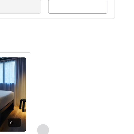
راجع التفاصيل
6
السابق - غرفة