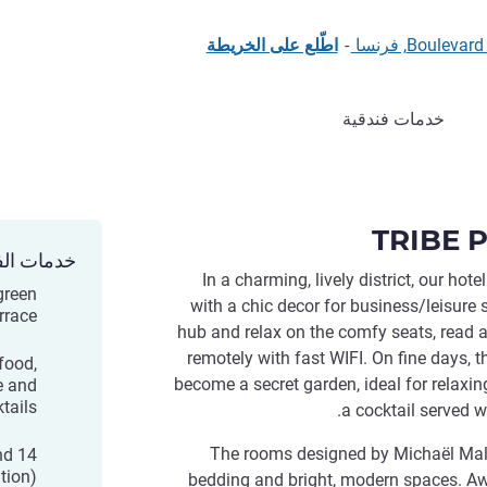
-
اطّلع على الخريطة
خدمات فندقية
TRIBE P
خدمات الف
In a charming, lively district, our ho
green
with a chic decor for business/leisure s
rrace
hub and relax on the comfy seats, read a
remotely with fast WIFI. On fine days, 
 food,
become a secret garden, ideal for relaxing
e and
tails
a cocktail served w
The rooms designed by Michaël Mala
nd 14
tion)
bedding and bright, modern spaces. Awa