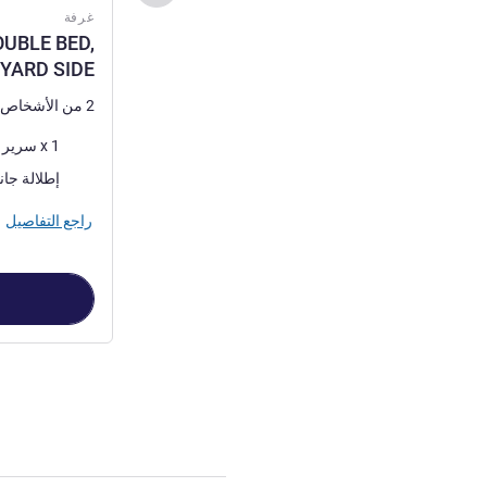
غرفة
UBLE BED,
YARD SIDE
2 من الأشخاص كحد أقصى
فرش السرير
1 x سرير (أسرّة) حجم كوين
المناظر:
إطلالة جان
راجع التفاصيل
الصفحة
1
من
2
, غرفة 1 : H DOUBLE BED, COURTYARD SIDE