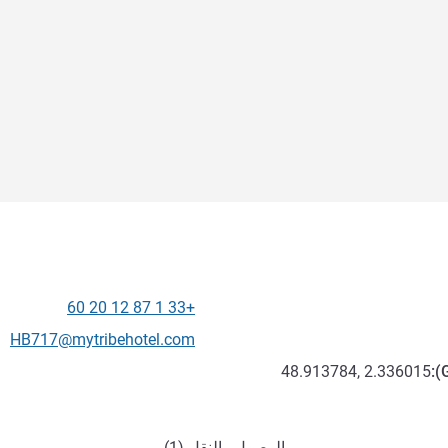
+33 1 87 12 20 60
الهاتف
تواصل معنا عبر البريد الإلكترون
HB717@mytribehotel.com
48.913784, 2.336015
):
الوصول والنقل (1)