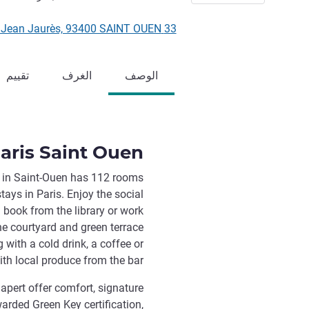
33 Boulevard Jean Jaurès, 93400 SAINT OUEN, فرنسا
الوصف
الغرف
تقييم
aris Saint Ouen
tel in Saint-Ouen has 112 rooms
tays in Paris. Enjoy the social
 book from the library or work
the courtyard and green terrace
 with a cold drink, a coffee or
ith local produce from the bar.
pert offer comfort, signature
rded Green Key certification,