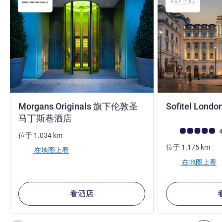
Morgans Originals 旗下伦敦圣
Sofitel Londo
5 星
马丁斯巷酒店
客户意见评级 (ALL
4
位于
1.034
km
位于
1.175
km
在地图上看
在地图上看
看酒店