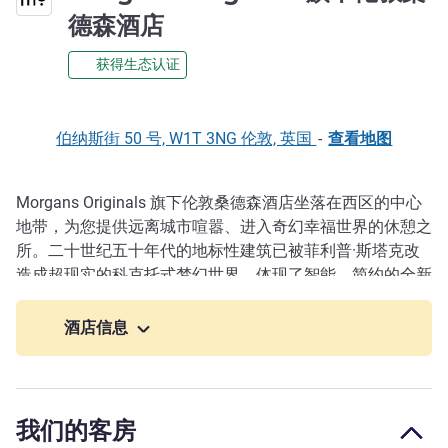
5 星
德森酒店
获得生态认证
伯纳斯街 50 号, W1T 3NG 伦敦, 英国
-
查看地图
Morgans Originals 旗下伦敦桑德森酒店坐落在西区的中心
描述
地带，为您提供远离城市喧嚣、进入奇幻幸福世界的休憩之
所。二十世纪五十年代的地标性建筑已被菲利普·斯塔克改
造成超现实的科克托式梦幻世界，体现了智能、简约的全新
奢华，而奢华中又带有一定的机智和讽刺。客房由 Banjo
设计师 Tim Andreas 设计，保留了各种奇思妙想，同时处
酒店信息
处提供精巧的细节和奢华的触感。
桑德森南临牛津街，北临尤斯顿路，东临布鲁姆斯伯里，西
临马里波恩，地处伦敦繁华的市中心。
我们的客房