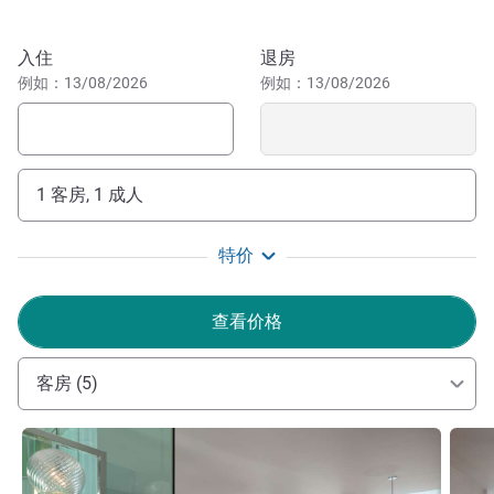
欢迎来到桑德森，我们很高兴接待您。无论是来这里短暂
度假、观看戏剧表演还是参加会议，我们都致力于确保您享
预订此酒店
入住
退房
受非凡的住宿体验。
例如：13/08/2026
例如：13/08/2026
Gill Stringer 酒店管理
1 客房, 1 成人
特价
查看价格
客房 (5)
请参阅详情
请参