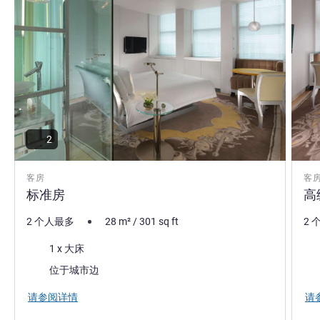
2
客房
客
标准房
高
2 个人最多
28
m²
/
301
sq ft
2 
床上用品
床
1 x 大床
景色:
位于城市边
请参阅详情
请