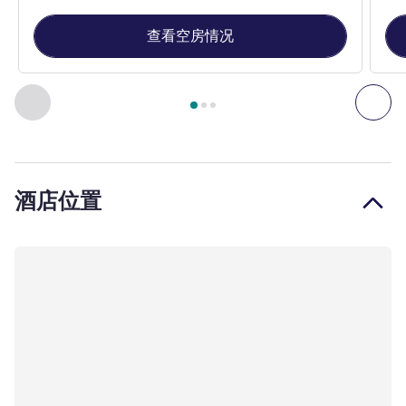
查看空房情况
第
1
页，共
3
页
, 客房 1 : 标准房 , 客房 2 : 高级无障碍房
上一个 - 客房
下一
酒店位置