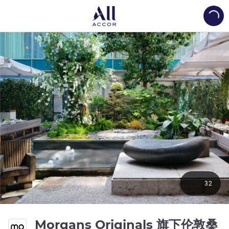
Load
32
Morgans Originals 旗下伦敦桑