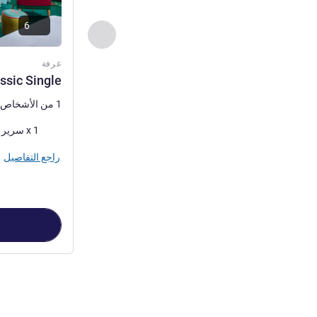
6
السابق - غرفة
غرفة
ssic Single
1 من الأشخاص كحد أقصى
فرش السرير
1 x سرير (أسرّة) مفرد
راجع التفاصيل
الصفحة
1
من
5
, غرفة 1 :  Single