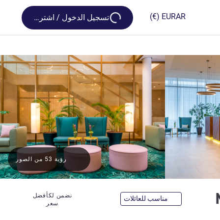
Loading...
(€)
EUR
AR
تسجيل الدخول / اشترك
رؤية 53 من الصور
4 نجوم
نضمن لكأفضل
مناسب للعائلات
سعر