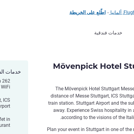
مانيا
-
اطّلع على الخريطة
خدمات فندقية
Mövenpick Hotel St
خدمات الف
n
 WiFi
The Mövenpick Hotel Stuttgart Messe
distance of Messe Stuttgart, ICS Stuttga
, ICS
train station. Stuttgart Airport and the 
irport
away. Experience Swiss hospitality in 
according to the visions of the Ita
et in
rant.
Plan your event in Stuttgart in one of th