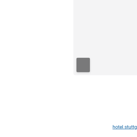
ي
hotel.stut