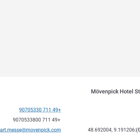
Mövenpick Hotel St
+49 711 90705330
الهاتف
فاكس
+49 711 9070533800
تواصل معنا عبر البريد الإلكترون
tgart.messe@movenpick.com
48.692004, 9.191206
):