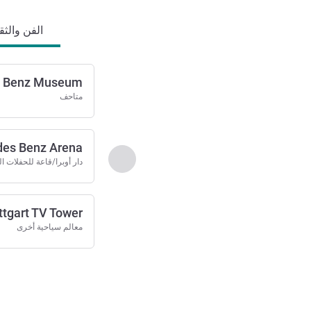
الفن والثقاف
 Benz Museum
متاحف
es Benz Arena
السابق - الفن والثقافة والت
دار أوبرا/قاعة للحفلات ا
ttgart TV Tower
معالم سياحية أخرى
الصفحة
1
من
2
, الفن والثقافة وا