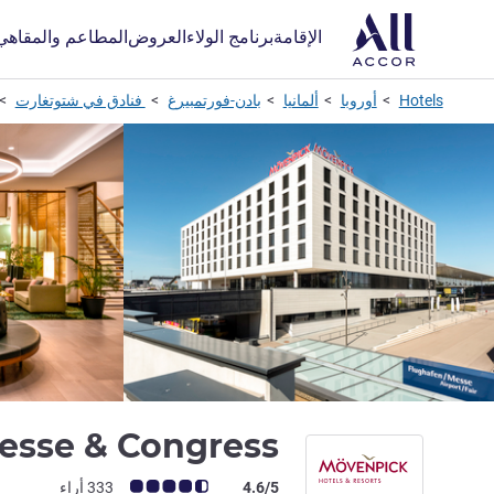
الإقامة
برنامج الولاء
العروض
المطاعم والمقاهي
Hotels
أوروبا
ألمانيا
بادن-فورتمبيرغ
فنادق في شتوتغارت
esse & Congress
ملاحظة أراء العملاء (رأي ALL)
4.6/5
333 أراء