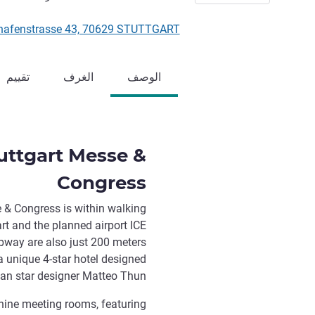
Flughafenstrasse 43, 70629 STUTTGART, أل
الوصف
الغرف
تقييم
uttgart Messe &
Congress
 & Congress is within walking
rt and the planned airport ICE
subway are also just 200 meters
a unique 4-star hotel designed
lian star designer Matteo Thun.
e nine meeting rooms, featuring