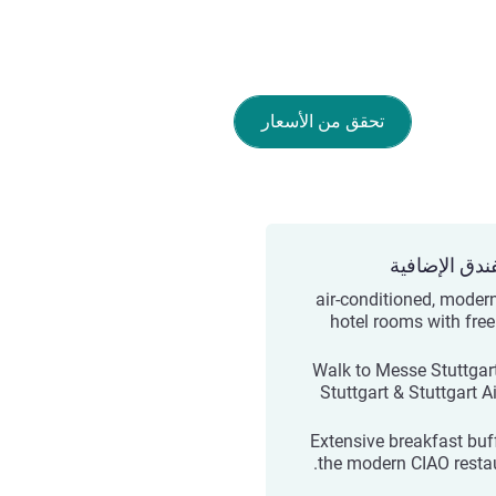
تحقق من الأسعار
ندق الإضافية
262 air-conditioned, moder
hotel rooms with free
Walk to Messe Stuttgart
Stuttgart & Stuttgart A
Extensive breakfast buff
the modern CIAO restau