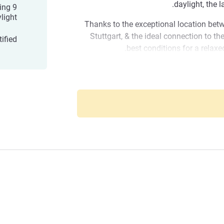
daylight, the 
ting
light
Thanks to the exceptional location bet
Stuttgart, & the ideal connection to the
ified
best conditions for a relaxed
I am pleased to welcome you to th
Messe & Congress. Our staff will do the
Mövenpick Hotel Stutt
pleasant as possible. If you have a