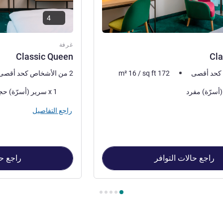
4
غرفة
Classic Queen
Cla
172
sq ft
/
16
m²
2 من الأشخاص كحد أقصى
فرش السرير
1 x سرير (أسرّة) حجم كوين
راجع التفاصيل
راجع حالات التوافر
راجع حا
Classic , غرفة 2 : Classic Queen