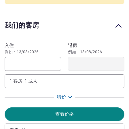
拜瑞享酒店及公寓，为您的迪拜之旅增色添彩。酒店靠近乌
德梅塔的主要商业区、购物商场和旅游景点。 布尔迪拜的
独特住宿选择。五星级的布尔迪拜瑞享酒店为您提供多种住
我们的客房
宿选择。255 间客房和套房中的每一间都经过精心设计，可
以提供舒适的居家环境。
预订此酒店
欢迎、保护和照顾他人是我们的核心任务。我们实施了新流
入住
退房
程，并对现有流程进行改进，确保我们的客人和团队成员的
例如：13/08/2026
例如：13/08/2026
安全和健康。
我和我的团队欢迎您入住布尔迪拜瑞享酒店及公寓，这是
您远离家乡的"家"！如果您在入住期间需要任何帮助，请随
1 客房, 1 成人
时联系我们。
Damir Kartal 酒店管理
特价
查看价格