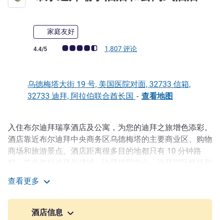
家庭友好
客户意见评级 (ALL 评级)
1,807 评论
4.4/5
乌德梅塔大街 19 号, 美国医院对面, 32733 信箱,
32733 迪拜, 阿拉伯联合酋长国
-
查看地图
入住布尔迪拜瑞享酒店及公寓，为您的迪拜之旅增色添彩。
描述
酒店靠近布尔迪拜中央商务区乌德梅塔的主要商业区、购物
商场和旅游景点。酒店距离很多目的地都只有 10 分钟路
程，其中包括迪拜保健城、迪拜世贸中心、迪拜国际机场和
迪拜相框。酒店拥有 256 间客房和套房，并提供 57 套时尚
查看更多
的酒店公寓（配备厨房和最多 3 间卧室），为您提供宾至
布尔迪拜瑞享酒店和公寓式酒店
如归的住宿体验。
酒店信息
家庭选择 -"家庭客人喜欢酒店里的儿童泳池"。入住布尔迪