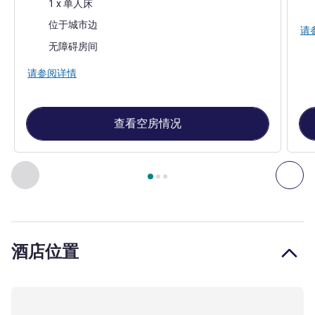
床上用品
床
1 x 单人床
景色:
位于城市边
请
无障碍房间
请参阅详情
查看空房情况
第
1
页，共
3
页
, 客房 1 : 高级房（特大床） , 客房 2 : 高级
上一个 - 客房
下一
酒店位置