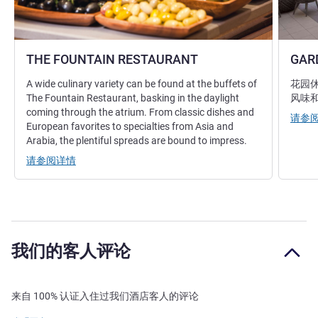
THE FOUNTAIN RESTAURANT
GAR
A wide culinary variety can be found at the buffets of
花园
The Fountain Restaurant, basking in the daylight
风味
coming through the atrium. From classic dishes and
请参
European favorites to specialties from Asia and
Arabia, the plentiful spreads are bound to impress.
请参阅详情
我们的客人评论
来自 100% 认证入住过我们酒店客人的评论