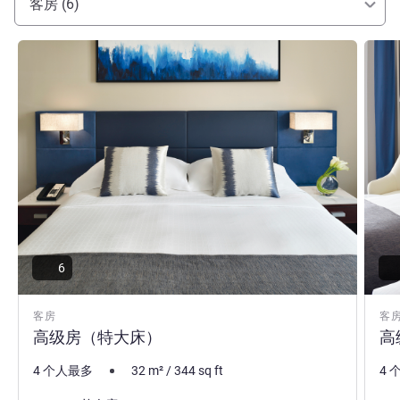
客房 (6)
请参阅详情
请参
6
客房
客
高级房（特大床）
高
4 个人最多
32
m²
/
344
sq ft
4 