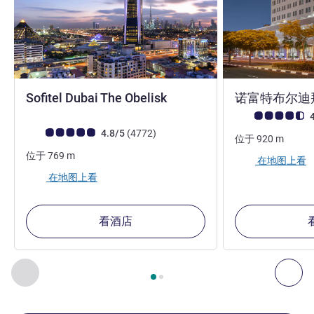
5 星
Sofitel Dubai The Obelisk
诺富特布尔迪
客户意见评级 (ALL
4
客户意见评级 (ALL 评级)
评论
4.8/5
(4772
)
位于
920
m
位于
769
m
在地图上看
在地图上看
看酒店
第
1
页，共
2
页
, 我们在附近的其他酒店 1 :, 我们在附近的其他酒
上一个 - 我们在附近的其他酒店
下