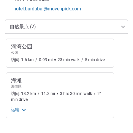
联系电子邮件
hotel.burdubai@movenpick.com
抵达和交通
自然景点 (2)
河湾公园
公园
访问:
1.6
km
/
0.99
mi
23
min
walk
/
5
min
drive
海滩
海滩区
访问:
18.2
km
/
11.3
mi
3
hrs
30
min
walk
/
21
min
drive
运输