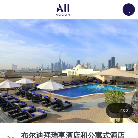
Load
100
5 星
布尔迪拜瑞享酒店和公寓式酒店