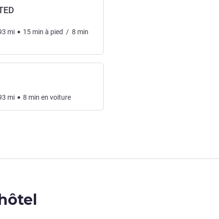
TED
93
mi
15
min
à pied
/
8
min
93
mi
8
min
en voiture
'hôtel