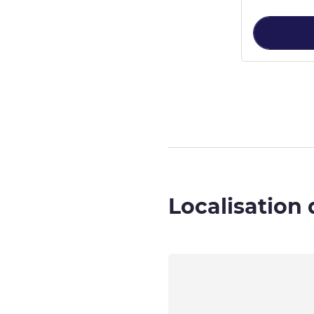
Page
1
sur
3
, Ch
Localisation 