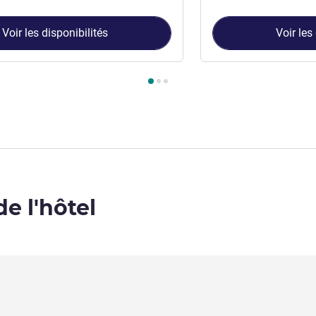
Voir les disponibilités
Voir les
ambre 1 : Chambre Standard avec 1 lit king-size , Chambre 2 : C
de l'hôtel