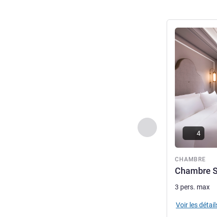
Voir les détail
Précédent - Chamb
4
CHAMBRE
Chambre St
3 pers. max
Voir les détail