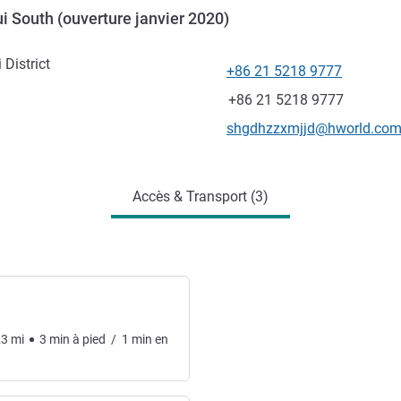
 South (ouverture janvier 2020)
District
+86 21 5218 9777
Téléphone
Fax
+86 21 5218 9777
Email de contact
shgdhzzxmjjd@hworld.co
Accès & Transport (3)
23
mi
3
min
à pied
/
1
min
en