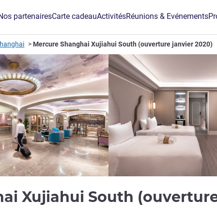
Nos partenaires
Carte cadeau
Activités
Réunions & Evénements
Pr
Shanghai
Mercure Shanghai Xujiahui South (ouverture janvier 2020)
i Xujiahui South (ouverture