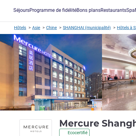
Séjours
Programme de fidélité
Bons plans
Restaurants
Spa
Hôtels
Asie
Chine
SHANGHAI (municipalité)
Hôtels à 
Mercure Shangha
Ecocertifié