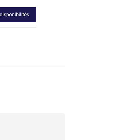
 disponibilités
Voir les disponib
hambre Luxe avec 1 lit king-size