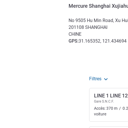
Mercure Shanghai Xujiahui
No 9505 Hu Min Road, Xu Hui 
201108
SHANGHAI
CHINE
GPS
:
31.165352, 121.434694
Accès et transports
Filtres
LINE 1 LINE 12
Gare S.N.C.F.
Accès:
370
m
/
0.
voiture