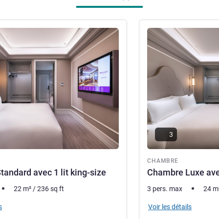
s
Voir les détails
re
3
CHAMBRE
andard avec 1 lit king-size
Chambre Luxe avec
22
m²
/
236
sq ft
3 pers. max
24
m
s
Voir les détails