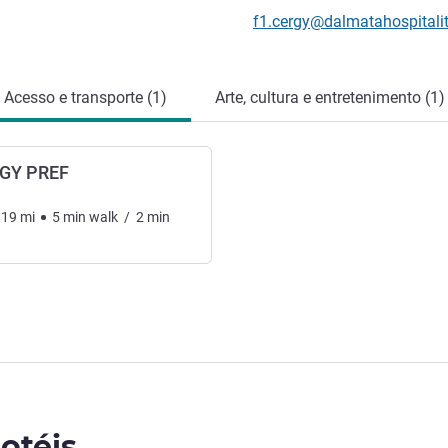
E-mail de contato
f1.cergy@dalmatahospitali
Acesso e transporte (1)
Arte, cultura e entretenimento (1)
GY PREF
.19
mi
5
min
walk
/
2
min
otéis