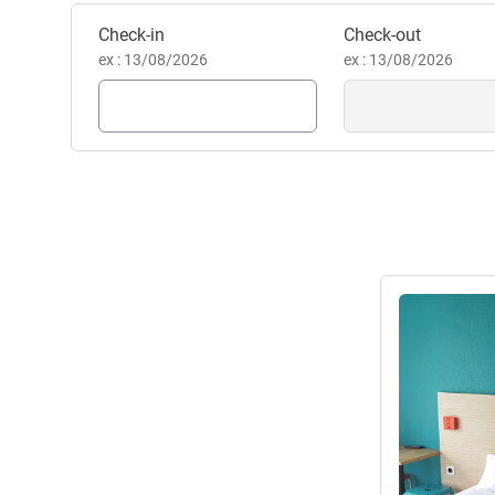
Reservar este hotel
Check-in
Check-out
ex : 13/08/2026
ex : 13/08/2026
Ver detalhes