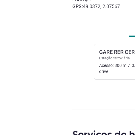
GPS
:
49.0372, 2.07567
Acesso e transporte
GARE RER CER
Estação ferroviária
Acesso:
300
m
/
0
drive
Serviços de h