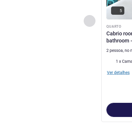
5
Anterior - Quarto
QUARTO
Cabrio roo
bathroom 
2 pessoa, no
Roupa de ca
1 x Cama
Ver detalhes
Página
1
de
2
, 