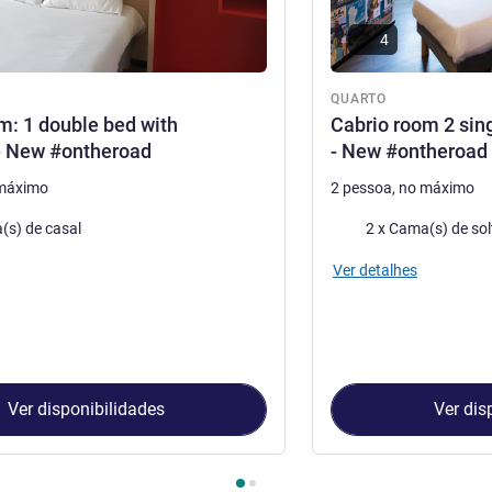
4
QUARTO
m: 1 double bed with
Cabrio room 2 sin
- New #ontheroad
- New #ontheroad
 máximo
2 pessoa, no máximo
ma
Roupa de cama
(s) de casal
2 x Cama(s) de sol
Ver detalhes
Ver disponibilidades
Ver dis
Quarto 1 : Cabrio room: 1 double bed with bathroom - New #onth