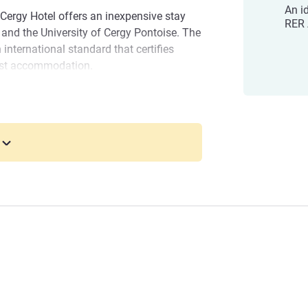
An i
Cergy Hotel offers an inexpensive stay
RER
and the University of Cergy Pontoise. The
n international standard that certifies
rist accommodation.
 city in Greater Paris, known for its
ch university and cultural hub.
rgy features 132 rooms, including 4
n the downtown area is close to all
ing mall, restaurants, leisure park). Open
otel