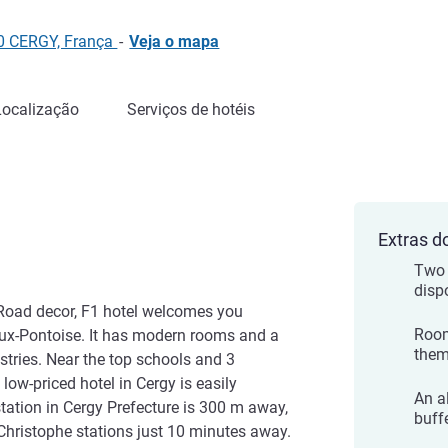
00 CERGY, França
-
Veja o mapa
Localização
Serviços de hotéis
Extras d
Two 
disp
Road decor, F1 hotel welcomes you
Room
ux-Pontoise. It has modern rooms and a
the
tries. Near the top schools and 3
low-priced hotel in Cergy is easily
An a
tation in Cergy Prefecture is 300 m away,
buff
Christophe stations just 10 minutes away.