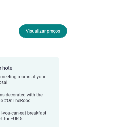
Visualizar preços
o hotel
meeting rooms at your
osal
s decorated with the
me #OnTheRoad
ll-you-can-eat breakfast
et for EUR 5