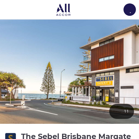
Load
11
The Sebel Brisbane Margate