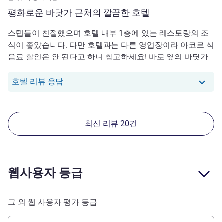
평화로운 바닷가 근처의 깔끔한 호텔
스텝들이 친절했으며 호텔 내부 1층에 있는 레스토랑의 조
식이 좋았습니다. 다만 호텔과는 다른 영업장이라 아코르 식
음료 할인은 안 된다고 하니 참고하세요! 바로 옆의 바닷가
는 크진 않지만 산책로가 잘 되어 있고 예뻐요. 숙소 내부는
조리 시설은 없지만 간이 부엌이 있어서 테이크아웃 가져와
당 호텔에서는 Iy로부터의 리뷰에 응답했습니
호텔 리뷰 응답
서 먹기에 편리하게 되어 있어요.
최신 리뷰 20건
웹사용자 등급
그 외 웹 사용자 평가 등급