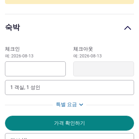
venue)
Located on the waterfront at Margate Beach on Redcliffe's
iconic Peninsula, experience modern hotel accommodation
숙박
and stunning views over Moreton Bay from our rooftop
pool & Sunny's Restaurant & rooftop bar. Each hotel room
has a private spacious balcony. Prefect location for
이 호텔 예약하기
체크인
체크아웃
business traveller's, convenient to North Lakes, Brendale
예: 2026-08-13
예: 2026-08-13
and Brisbane CBD, with secure parking and only 30 mins
from Brisbane Airports, with a stylish meeting space
perfect for training and corporate events with catering
available.
1 객실, 1 성인
Welcome to The Sebel Brisbane Margate Beach, if we
can do anything to make your stay with us more pleasant,
특별 요금
please don't hesitate to contact our friendly Reception
team. We look forward to welcoming you to beautiful
가격 확인하기
Margate Beach.
Kathryn Dearing 호텔 관리