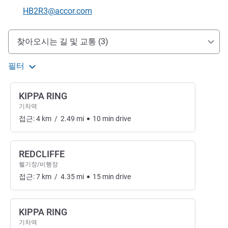
전화
E-mail
HB2R3@accor.com
호텔 접근 및 교통
찾아오시는 길 및 교통 (3)
필터
KIPPA RING
기차역
접근:
4
km
/
2.49
mi
10
min
drive
REDCLIFFE
헬기장/비행장
접근:
7
km
/
4.35
mi
15
min
drive
KIPPA RING
기차역