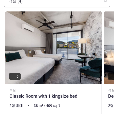
객실 (4)
세부 정보 보기
세부 
6
객실
객
Classic Room with 1 kingsize bed
De
2명 최대
38
m²
/
409
sq ft
2명