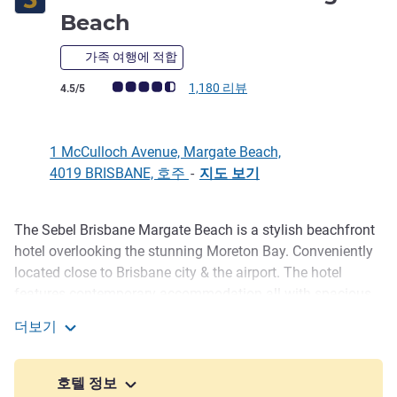
4.5성
Beach
가족 여행에 적합
고객 평점 (ALL 평가)
1,180 리뷰
4.5/5
1 McCulloch Avenue, Margate Beach,
4019 BRISBANE, 호주
-
지도 보기
The Sebel Brisbane Margate Beach is a stylish beachfront
호텔설명
hotel overlooking the stunning Moreton Bay. Conveniently
located close to Brisbane city & the airport. The hotel
features contemporary accommodation all with spacious
balconies and stunning views of Moreton Bay. Relax on the
더보기
rooftop pool and bar or enjoy a meal at Sunny's Margate
The Sebel Brisbane Margate Beach
Beach Bar & Bistro on the waterfront. The perfect choice
for business and leisure travelers. (Rooftop bar is 18+
호텔 정보