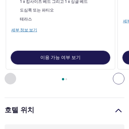
침구
침
1 x 킹사이즈 베드 그리고 1 x 싱글 베드
전망:
전망
도심쪽 또는 파티오
가장 많은 숙소:
테라스
세
세부 정보 보기
이용 가능 여부 보기
2
/
1
페이지
, 객실 1 : Classic Room with 1 kingsize bed , 객실 2 
이전 - 객실
다음
호텔 위치