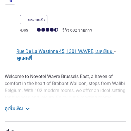
4 ดาว
ครอบครัว
คะแนนความคิดเห็นจากแขก (เรทติ้งบน ALL)
รีวิว 682 รายการ
4.4/5
Rue De La Wastinne 45, 1301 WAVRE, เบลเยียม
-
ดูแผนที่
Welcome to Novotel Wavre Brussels East, a haven of
รายละเอียด
comfort in the heart of Brabant Walloon, steps from Walibi
Belgium. With 102 modern rooms, we offer an ideal setting
for business and leisure. Enjoy our 6 meeting rooms,
restaurant-bar, terrace, and free private parking. Explore
ดูเพิ่มเติม
Walibi, the Hergé Museum, Adventure Parc, and Wavre's
Novotel Wavre Brussels East
center. Committed to quality and sustainability, we provide
Tesla charging stations and eco-friendly services. Book