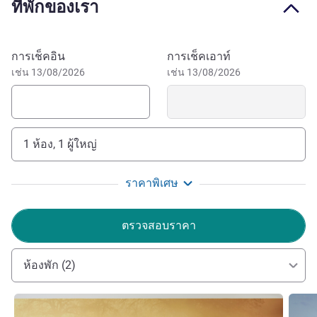
ที่พักของเรา
your stay today!
The hotel Novotel Wavre Brussels East is located next to
the famous Walibi theme park, making it ideal for
จองโรงแรมนี้
การเช็คอิน
การเช็คเอาท์
relaxation or a leisure escape with the family. Other
เช่น 13/08/2026
เช่น 13/08/2026
amusement parks nearby Wavre are Adventure Parc and
Aqualibi water park. Visit the Herge Museum, which is all
about comics in Louvain la Neuve, and is just 5km from
Wavre. Wavre has a historical city center and offers great
1 ห้อง, 1 ผู้ใหญ่
shops, bars and restaurants for some local Belgium
specialties.
ราคาพิเศษ
Surrounded by a beautiful rural setting, Novotel Wavre
Brussels East is the perfect place to go for relaxation or a
ตรวจสอบราคา
leisure escape.
The team is looking forward to welcoming you to
ห้องพัก (2)
Novotel Wavre Brussels East. Thanks to the hotel's location
close to Walibi Belgium and other theme parks, it is the
ดูรายละเอียด
ดูรายล
ideal hotel to stay at. We offer comfortable and spacious