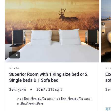
rooms with free Wi-Fi.
Flore Maquigny ฝ่ายบริหารโรงแรม
6
ห้องพัก
ห้อง
Superior Room with 1 King size bed or 2
Ex
Single beds & 1 Sofa bed
so
3 คน สูงสุด
20
m²
/
215
sq ft
3 ค
เครื่องนอน
เคร
2 x เตียงเชื่อมต่อกัน และ 1 x เตียงเชื่อมต่อกัน และ 1
x เตียงโซฟาเดี่ยว
ดูร