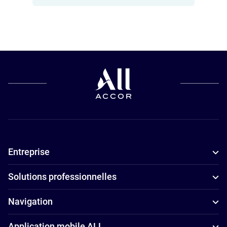
Hôtels pour
les petits
budgets à
Harbin
Hôtels
5 étoiles à
Harbin
Entreprise
Solutions professionnelles
Navigation
Application mobile ALL