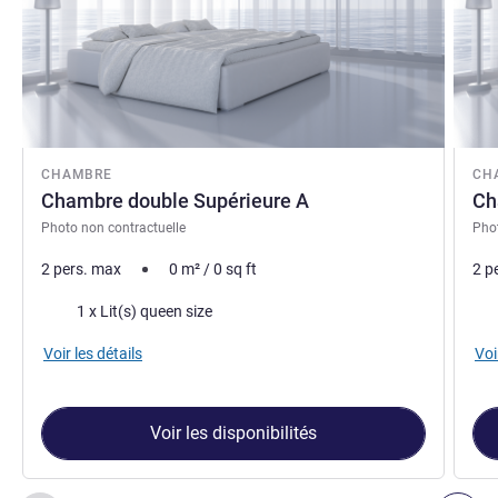
CHAMBRE
CH
Chambre double Supérieure A
Ch
Photo non contractuelle
Phot
2 pers. max
0
m²
/
0
sq ft
2 p
Literie
Lite
1 x Lit(s) queen size
Voir les détails
Voi
Voir les disponibilités