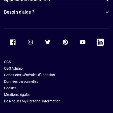
Besoin d'aide ?
Accor Facebook
Accor Instagram
Accor Twitter
Accor Pinterest
Accor Youtube
Accor Li
CGS
CGS Adagio
Conditions Générales d'Adhésion
Données personnelles
Cookies
Mentions légales
Do Not Sell My Personal Information