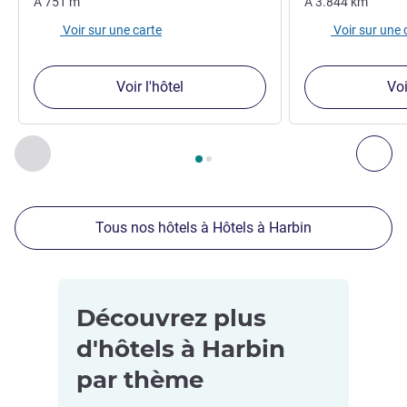
À
751
m
À
3.844
km
Voir sur une carte
Voir sur une 
Voir l'hôtel
Voi
Page
1
sur
2
, Nos autres établissements à proximité 1 :, Nos 
Précédent - Nos autres établissements à proximité
Sui
Tous nos hôtels à Hôtels à Harbin
Découvrez plus
d'hôtels à Harbin
par thème