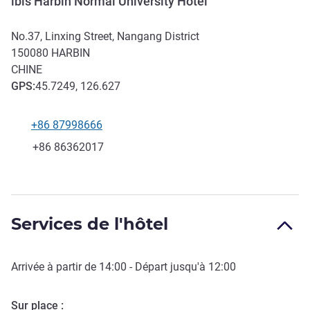
ibis Harbin Normal University Hotel
No.37, Linxing Street, Nangang District
150080
HARBIN
CHINE
GPS
:
45.7249, 126.627
+86 87998666
Téléphone
Fax
+86 86362017
Services de l'hôtel
Arrivée à partir de
14:00
- Départ jusqu'à
12:00
Sur place