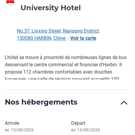
1 étoile
University Hotel
No.37, Linxing Street, Nangang District,
150080 HARBIN, Chine
-
Voir la carte
L'hôtel se trouve à proximité de nombreuses lignes de bus
Description
desservant le centre commercial et financier d'Harbin. Il
propose 112 chambres confortables avec douches
luxueuses, une salle de réunion pouvant accueillir 100
personnes, un accès WIFI gratuit dans toute la propriété et
un petit déjeuner nourrissant.
Nos hébergements
Réserver cet hôtel
Arrivée
Départ
ex: 13/08/2026
ex: 13/08/2026