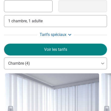
1 chambre, 1 adulte
Tarifs spéciaux
Voir les tarifs
Chambre (4)
Voir les détails
Voir le