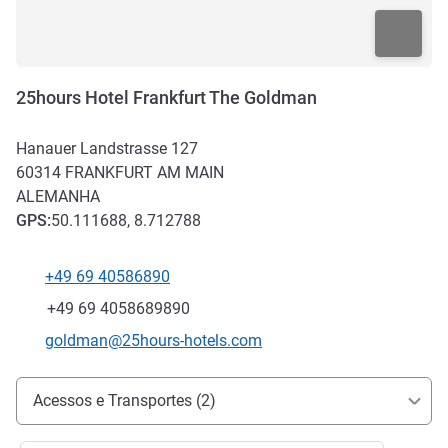
25hours Hotel Frankfurt The Goldman
Hanauer Landstrasse 127
60314
FRANKFURT AM MAIN
ALEMANHA
GPS
:
50.111688, 8.712788
+49 69 40586890
Telefone
Fax
+49 69 4058689890
E-mail de contacto
goldman@25hours-hotels.com
Acesso e transporte
Acessos e Transportes (2)