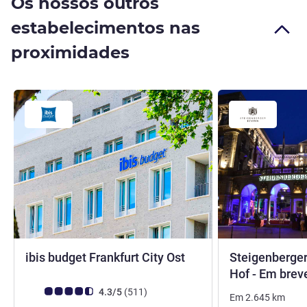
Os nossos outros
estabelecimentos nas
proximidades
2 estrelas
ibis budget Frankfurt City Ost
Steigenberger
Hof - Em bre
Nota clientes Avis (Classificação ALL)
comentários
4.3/5
(511
)
Em
2.645
km