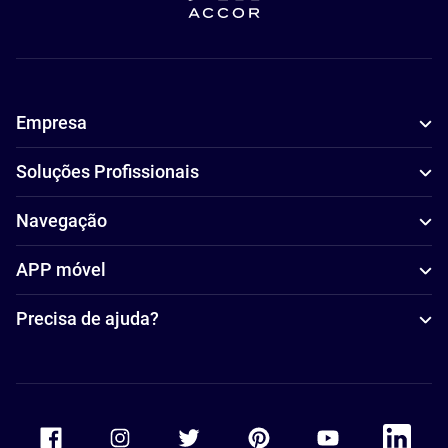
Empresa
Soluções Profissionais
Navegação
APP móvel
Precisa de ajuda?
Accor Facebook
Accor Instagram
Accor Twitter
Accor Pinterest
Accor Youtube
Accor Li