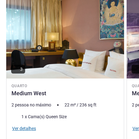
3
QUARTO
QU
Medium West
Me
2 pessoa no máximo
22
m²
/
236
sq ft
2 p
Cama
Ca
1 x Cama(s) Queen Size
Ver detalhes
Ver