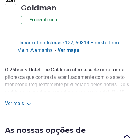
4 estrelas
Goldman
Ecocertificado
Hanauer Landstrasse 127, 60314 Frankfurt am
Main, Alemanha
-
Ver mapa
O 25hours Hotel The Goldman afirma-se de uma forma
Descrição
pitoresca que contrasta acentuadamente com o aspeto
monótono frequentemente privilegiado pelos hotéis. Dois
ambientes singulares combinados num só hotel. Os 49
quartos na ala poente inspiram-se em persona lidades
Ver mais
locais e apresentam Frankfurt como uma metrópole
25hours Hotel Frankfurt The Goldman
urbana. Por outro lado, os 48 quartos da parte oriental do
edifício inspiraram-se na arquitetura e filosofia da sede
As nossas opções de
das Nações Unidas em Nova Iorque.