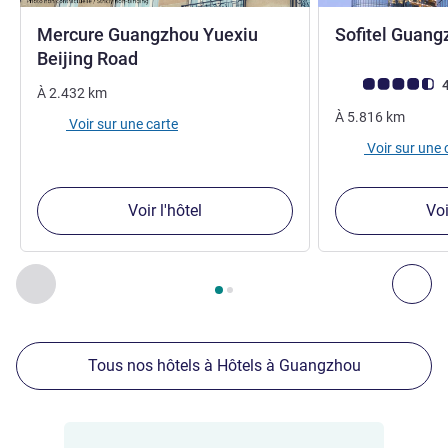
Mercure Guangzhou Yuexiu
Sofitel Guang
4 étoiles
Beijing Road
Note Avis clients
4
À
2.432
km
À
5.816
km
Voir sur une carte
Voir sur une 
Voir l'hôtel
Voi
Page
1
sur
2
, Nos autres établissements à proximité 1 :, Nos 
Précédent - Nos autres établissements à proximité
Sui
Tous nos hôtels à Hôtels à Guangzhou