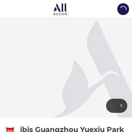
Load
5
ibis Guangzhou Yuexiu Park