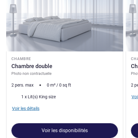
CHAMBRE
CH
Chambre double
Ch
Photo non contractuelle
Phot
2 pers. max
0
m²
/
0
sq ft
2 p
Literie
Voi
1 x Lit(s) King size
Voir les détails
Voir les disponibilités