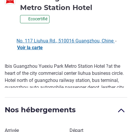
1 étoile
Metro Station Hotel
Ecocertifié
No. 117 Liuhua Rd., 510016 Guangzhou, Chine
-
Voir la carte
Ibis Guangzhou Yuexiu Park Metro Station Hotel ?at the
Description
heart of the city commercial center liuhua business circle.
Hotel north of guangzhou railway station, bus terminal,
guangzhou auto automobile passenger depot, leather city,
guangdong province, liuhua lake park, the west city
&qingdao, yuexiu park, guangzhou museum in the east, the
Nos hébergements
south south yue emperor museum of the western han
dynasty.
Réserver cet hôtel
Arrivée
Départ