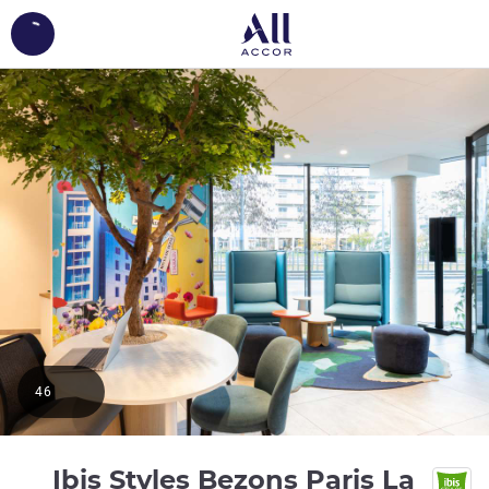
ing...
46
Ibis Styles Bezons Paris La