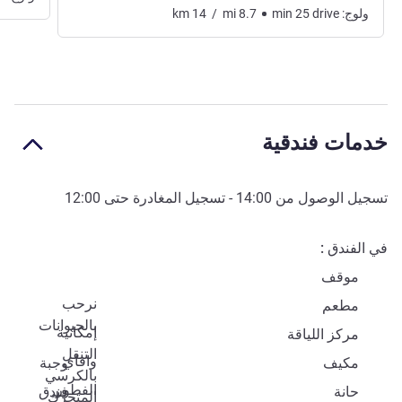
ولوج:
drive
25
min
8.7
mi
/
14
km
خدمات فندقية
تسجيل الوصول من
14:00
- تسجيل المغادرة حتى
12:00
في الفندق
موقف
نرحب
مطعم
بالحيوانات
إمكانية
مركز اللياقة
التنقل
وافاي
مكيف
وجبة
بالكرسي
الفطور
حانة
فندق
المتحرّك