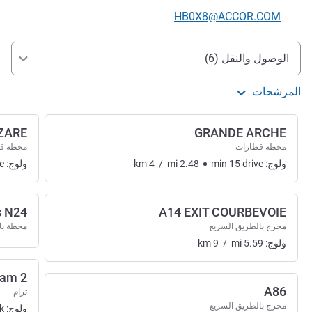
تواصل معنا عبر البريد الإلكتروني
HB0X8@ACCOR.COM
الوصول والتنقل
الوصول والنقل (6)
المرشحات
ZARE
GRANDE ARCHE
محطة قطارات
محطة ق
ولوج:
drive
15
min
2.48
mi
/
4
km
ولوج:
e
s N24
A14 EXIT COURBEVOIE
مخرج بالطريق السريع
محطة ب
ولوج:
5.59
mi
/
9
km
ram 2
A86
ترام
مخرج بالطريق السريع
ولوج:
k