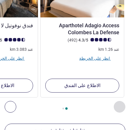
Aparthotel Adagio Access
‏‫‏فندق نوفوتيل لا
3 نجوم
Colombes La Defense
ملاحظة أراء العملاء (رأي ALL)
أراء
ملاحظة أراء العملاء (رأي
4.4/5
)
(492
4.3/5
عند
1.26
km
عند
3.083
km
انظر على الخريطة
انظر على الخريطة
الاطلاع على الفندق
الاطلاع 
الصفحة
1
من
2
, منشآتنا الأخرى القريبة 1 :, منشآتنا الأخرى القريبة 2 :, منشآتنا الأخرى القريبة 3 :, منشآتنا الأخرى القريبة 4 :
السابق - منشآتنا الأخرى القريبة
التال