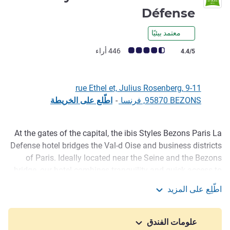
3 نجوم
Défense
معتمد بيئيًا
ملاحظة أراء العملاء (رأي ALL)
446 أراء
4.4/5
9-11 rue Ethel et, Julius Rosenberg,
95870 BEZONS, فرنسا
-
اطّلع على الخريطة
At the gates of the capital, the ibis Styles Bezons Paris La
الوصف
Defense hotel bridges the Val-d Oise and business districts
of Paris. Ideally located near the Seine and the Bezons
bridge, our hotel combines tranquility and quick access to
the city center thanks to nearby transit options. In a
اطّلِع على المزيد
designer and green setting, nature is incorporated into the
Ibis Styles Bezons Paris La Défense
rooms and public spaces, guaranteeing a peaceful stay
while being connected to the dynamic La Defense district.
علومات الفندق