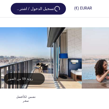
Loading...
(€)
EUR
AR
تسجيل الدخول / اشترك
رؤية 59 من الصور
نضمن لكأفضل
سعر