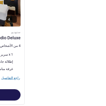
4
ستوديو
udio Deluxe
4 من الأشخاص كحد أقصى
فرش السرير
1 x سرير (أسرّة) كينج
المناظر:
إطلالة جان
غرفة مناس
راجع التفاصيل