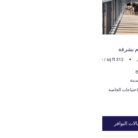
م بشرفة
m²
29
/
sq ft
312
دينة
احتياجات الخاصة
لات التوافر