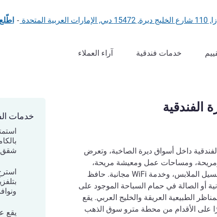
المتحدة
-
اطّلع
ييم
خدمات فندقية
آراء العملاء
 الفندقية
خدمات الف
بالكا
شقق ب
ع شقق Adagio Dubai Deira الفندقية داخل أسواق ديرة الصاخبة، وتعرض
 ومريحة، ومساحات عمل ومعيشة مريحة،
استرخ
ومطبخ مجهز بالكامل، ومرافق غسيل الملابس، وخدمة WiFi مجانية. حافظ
نية أو الصالة في حمام السباحة الموجود على
ونواف
ناظر الطبيعية العريقة والخليج العربي. يقع
رًا على الأقدام من محطة مترو سوق الذهب