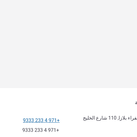
شقق أداجيو دبي ديرة الفندقية, عفراء بلازا, 110 شارع الخليج
+971 4 233 9333
الهاتف
فاكس
+971 4 233 9333