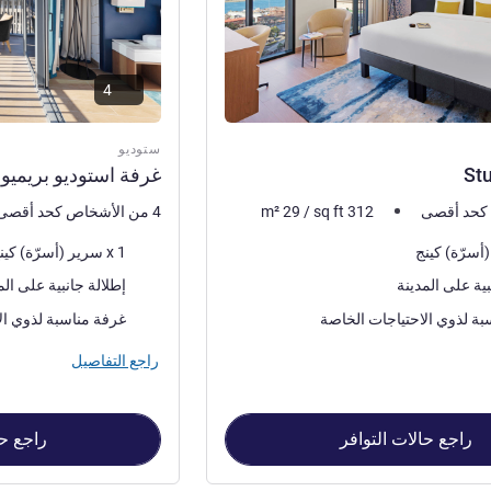
4
ستوديو
St
غرفة استوديو بريميو
312
sq ft
/
29
m²
4 من الأشخاص كحد أقصى
فرش السرير
1 x سرير (أسرّة) كينج
المناظر:
بية على المدينة
إطلالة جانبية على الم
بة لذوي الاحتياجات الخاصة
غرفة مناسبة لذوي ال
راجع التفاصيل
راجع حالات التوافر
راجع حا