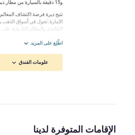
و15 دقيقة بالسيارة من مطار دبي الدولي.
تتيح ديرة فرصة اكتشاف المعالم ال
الإمارة. تجول في أسواق الذهب وال
اطّلِع على المزيد
بأطباق غنية بالتوابل المطبوخة ب
شقق أداجيو دبي ديرة الف
جرب راحة فندق مع وسائل الراحة
علومات الفندق
في قلب المركز التقليدي لمدينة دب
والمسافرين من رجال الأعمال عل
تقع شقق أداجيو الفندقية دبي 
ومريحًا عندما تكون بعيدًا عن منز
محور دبي التراثي.
إدارة الفندق Yann Decaix
الإقامات المتوفرة لدينا