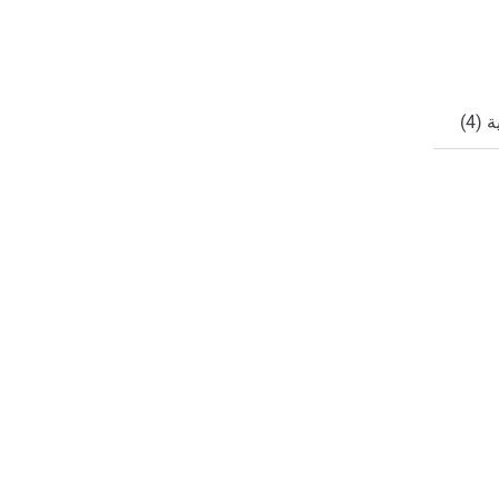
ي
(4)