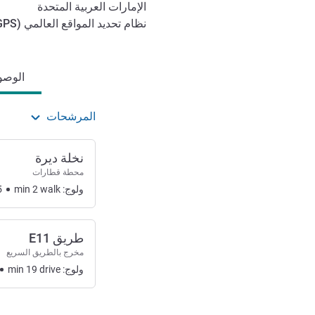
الإمارات العربية المتحدة
نظام تحديد المواقع العالمي (
GPS
الوصول والتنقل
الوصول
المرشحات
نخلة ديرة
محطة قطارات
ولوج:
walk
2
min
5
طريق E11
مخرج بالطريق السريع
ولوج:
drive
19
min