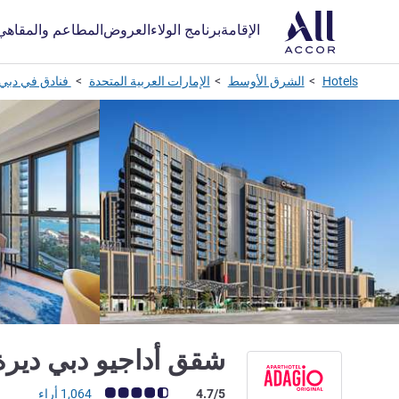
الإقامة
برنامج الولاء
العروض
المطاعم والمقاهي
Hotels
الشرق الأوسط
الإمارات العربية المتحدة
فنادق في دبي
شقق أداجيو دبي ديرة
ملاحظة أراء العملاء (رأي ALL)
4.7/5
1,064 أراء