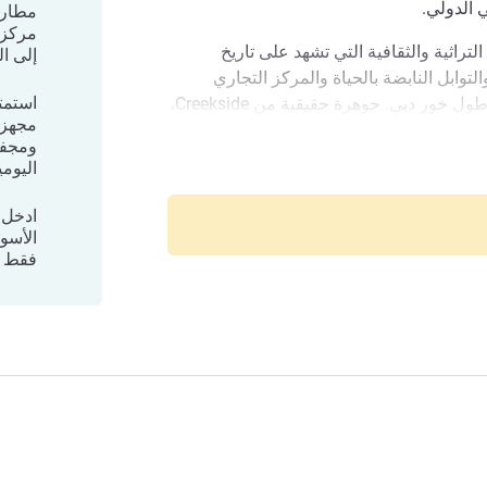
مركز 
تراثية والثقافية التي تشهد على تاريخ
إلى ال
توابل النابضة بالحياة والمركز التجاري
استمت
التقليدي والمعالم التاريخية على طول خور دبي. جوهرة حقيقية من Creekside،
مجهز 
انطلق في رحلة طهوية في مطعم World of Curries. اجذب براعم التذوق لديك
ومجفف
بطء ولحوم مشوية واعدة بألعاب نارية بنكهة.
اليومي
ندقية
 المنزلية واستمتع بطريقة جديدة للمعيشة
ادخل 
ي الذي يوفر منزلاً بعيدًا عن المنزل للعائلات
الأسوا
ى حدٍ سواء.
فقط م
ديرة بالقرب من سوق ديرة للذهب والتوابل
الحيوي، وتمنحك الشقق البالغ عددها 189 شقة مؤثثة ومجهزة كليًا منزلًا دافئًا
لك. استمتع بالأجواء الهادئة في القلب من