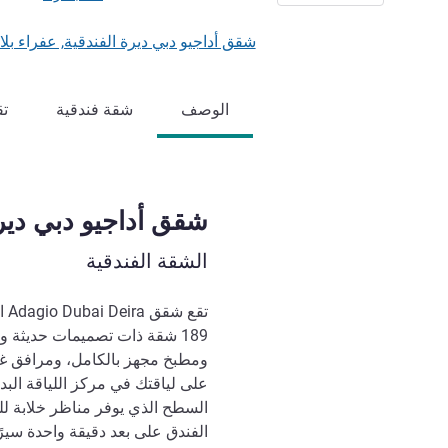
شقق أداجيو دبي ديرة الفندقية, عفراء بلازا, 110 شارع الخليج ديرة, 15472 دبي, الإمارات العربية 
الوصف
شقة فندقية
تق
شقق أداجيو دبي ديرة
الشقة الفندقية
تق
189 شقة ذات تصميمات حديثة
على لياقتك في مركز اللياقة البد
السطح الذي يوفر مناظر خلابة للم
الفندق على بعد دقيقة واحدة سي