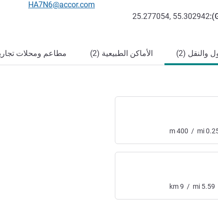
تواصل معنا عبر البريد الإلكترون
HA7N6@accor.com
25.277054, 55.302942
):
 والنقل (2)
الأماكن الطبيعية (2)
مطاعم ومحلات تجارية 
m
400
/
mi
0.2
km
9
/
mi
5.59