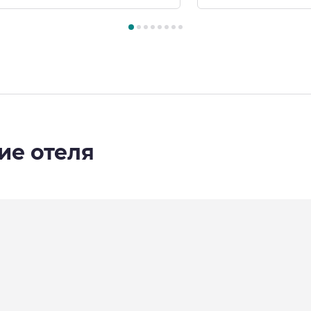
8
, Номер 1 : Номер «Fairmont» с двуспальной кроватью (2х
ие отеля