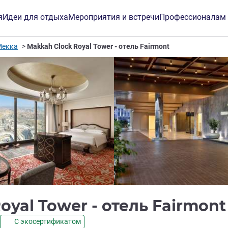
я
Идеи для отдыха
Мероприятия и встречи
Профессионалам
Мекка
Makkah Clock Royal Tower - отель Fairmont
oyal Tower - отель Fairmon
С экосертификатом