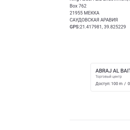
Box 762
21955
МЕККА
САУДОВСКАЯ АРАВИЯ
GPS
:
21.417981, 39.825229
Доступ и транспорт
ABRAJ AL BAI
Торговый центр
Доступ:
100
m
/
0