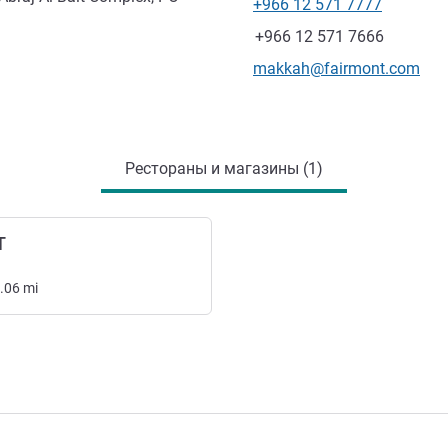
+966 12 571 7777
Телефон
Факс
+966 12 571 7666
Контактный адрес электр
makkah@fairmont.com
Рестораны и магазины (1)
T
.06
mi