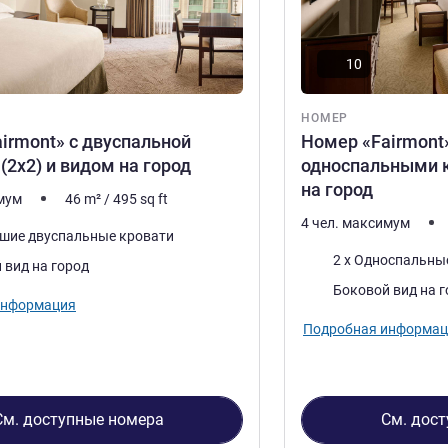
10
НОМЕР
irmont» с двуспальной
Номер «Fairmont
(2х2) и видом на город
односпальными 
на город
имум
46
m²
/
495
sq ft
4 чел. максимум
ьшие двуспальные кровати
Постель
2 x Односпальны
 вид на город
Виды:
Боковой вид на 
информация
Подробная информац
См. доступные номера
См. дос