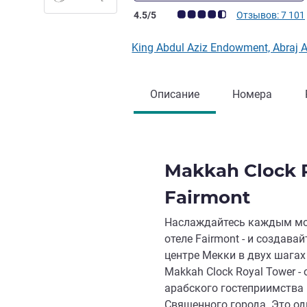
Примечание: отзывы клиентов (Рейт
4.5/5
Отзывов: 7 101
King Abdul Aziz Endowment, Abraj
Описание
Номера
Makkah Clock R
Fairmont
Наслаждайтесь каждым мом
отеле Fairmont - и создав
центре Мекки в двух шагах
Makkah Clock Royal Tower -
арабского гостеприимства
Священного города. Это о