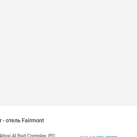
 - отель Fairmont
Abraj Al Bait Complex, PO