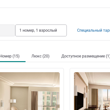
мый отдых в центре Мекки. Отель
омплексе Clock Towers Complex,
ьная возможность отдохнуть в
 великолепным сервисом и
Священную Каабу.
1 номер, 1 взрослый
Специальный та
Номер (15)
Люкс (20)
Доступное размещение (1
информация
Подробная информац