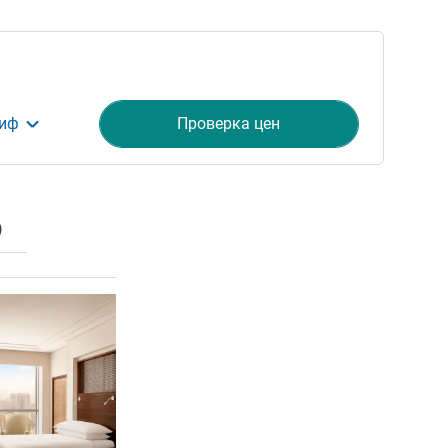
риф
Проверка цен
)
ия
Подробная информация