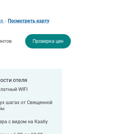
ия
-
Посмотреть карту
ентов
Проверка цен
ости отеля
латный WIFI
ух шагах от Священной
бы
ра с видом на Каабу