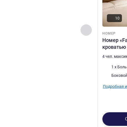
10
Назад - Номер
НОМЕР
Номер «Fa
кроватью 
4 чел. макс
Постель
1 x Бол
Виды:
Боковой
Подробная 