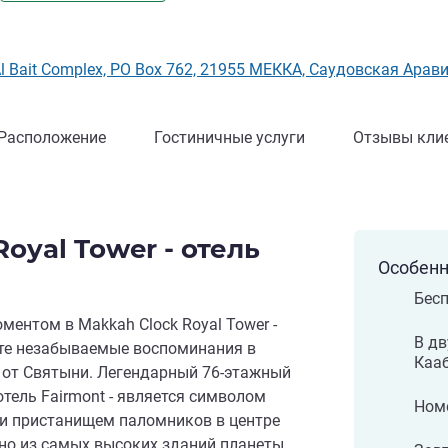
инг ALL)
 Al Bait Complex, PO Box 762, 21955 МЕККА, Саудовская Арав
Расположение
Гостиничные услуги
Отзывы кли
oyal Tower - отель
Особенн
Бесп
ентом в Makkah Clock Royal Tower -
В дв
айте незабываемые воспоминания в
Каа
 от Святыни. Легендарный 76-этажный
 отель Fairmont - является символом
Номе
 и пристанищем паломников в центре
дно из самых высоких зданий планеты