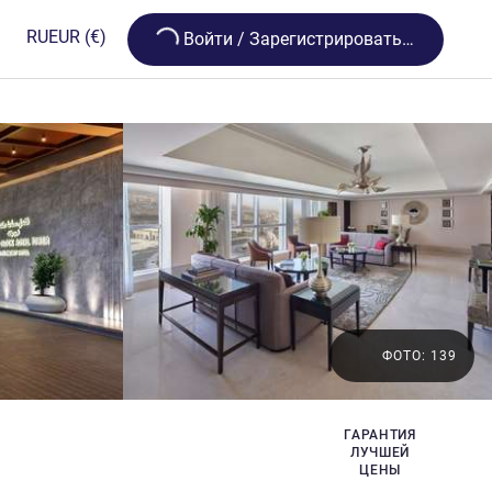
Loading...
RU
EUR
(€)
Bойти / Зарегистрироваться
ФОТО: 139
5 звезды
t
ГАРАНТИЯ
ЛУЧШЕЙ
ЦЕНЫ