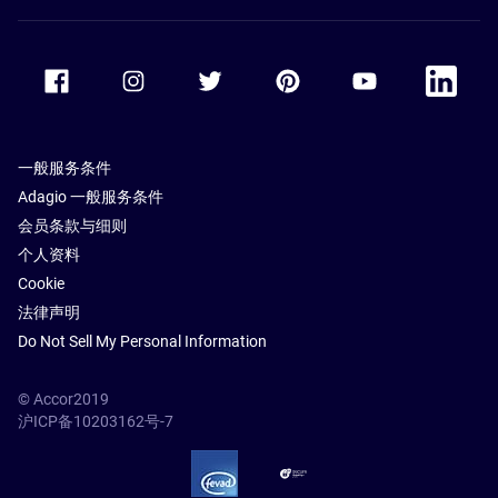
Accor Facebook
Accor Instagram
Accor Twitter
Accor Pinterest
Accor Youtube
Accor Li
一般服务条件
Adagio 一般服务条件
会员条款与细则
个人资料
Cookie
法律声明
Do Not Sell My Personal Information
© Accor2019
沪ICP备10203162号-7
SSL Secure – globalSign