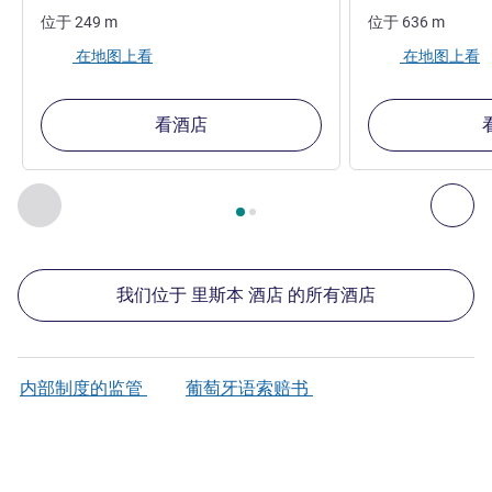
位于
249
m
位于
636
m
在地图上看
在地图上看
看酒店
第
1
页，共
2
页
, 我们在附近的其他酒店 1 :, 我们在附近的其他酒
上一个 - 我们在附近的其他酒店
下
我们位于 里斯本 酒店 的所有酒店
内部制度的监管
葡萄牙语索赔书