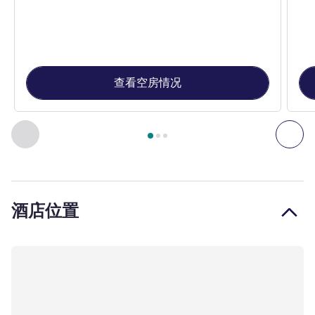
查看空房情况
第
1
页，共
3
页
, 客房 1 : 配备 1 张双人床的客房 , 客房 2
上一个 - 客房
下一
酒店位置