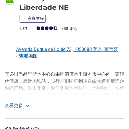
3 星
Liberdade NE
家庭友好
客户意见评级 (ALL 评级)
788 评论
4.6/5
Avenida Duque de Loule 73, 1050088 葡京, 葡萄牙
-
查看地图
宜必思尚品里斯本中心自由区酒店是里斯本市中心的一家现
描述
代酒店，靠近地铁站，步行片刻即可到达自由大道和庞巴尔
侯爵广场。这里非常适合商务或休闲住宿，环境舒适，性价
比高，且方便前往爱德华多七世公园、希亚多区和圣乔治城
堡等主要景点。不但可以节省成本，还方便随时探索里斯
查看更多
本。
ibis Styles Lisboa Centro Liberdade NE
宜必思尚品里斯本中心自由区酒店地理位置优越，毗邻
Avenida 地铁站，可以让您舒适地探索里斯本。您可以游览