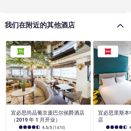
我们在附近的其他酒店
宜必思尚品葡京庞巴尔侯爵酒店
宜必思里斯本
3 星
2 星
（2019 年 1 月开业）
店
客户意见评级 (ALL 评级)
评论
客户意见评级 (ALL
4.5/5
(1470
)
4