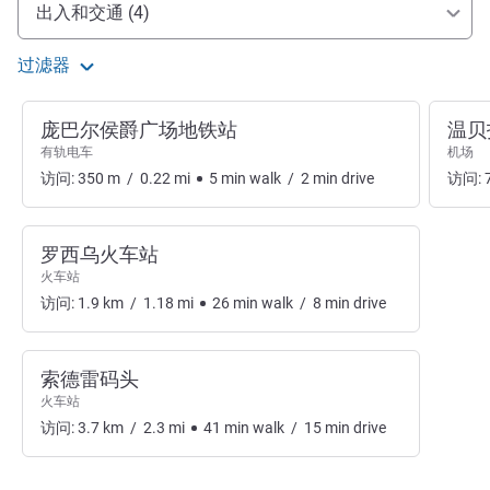
抵达和交通
出入和交通 (4)
过滤器
庞巴尔侯爵广场地铁站
温贝
有轨电车
机场
访问:
350
m
/
0.22
mi
5
min
walk
/
2
min
drive
访问:
罗西乌火车站
火车站
访问:
1.9
km
/
1.18
mi
26
min
walk
/
8
min
drive
索德雷码头
火车站
访问:
3.7
km
/
2.3
mi
41
min
walk
/
15
min
drive