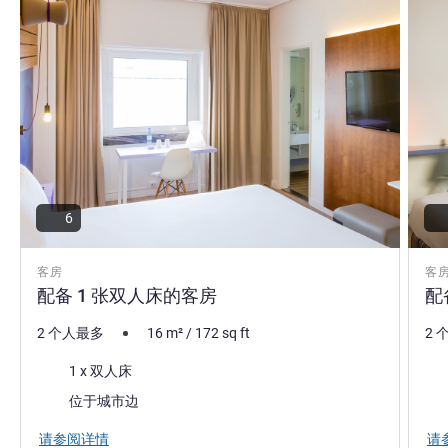
6
客房
客
配备 1 张双人床的客房
配
2 个人最多
16
m²
/
172
sq ft
2 
床上用品
床
1 x 双人床
景色:
景色
位于城市边
请参阅详情
请