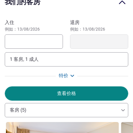
我们的客房
爱德华多七世公园、希亚多区、圣佩德罗德阿尔坎塔拉观景
台和圣乔治城堡，并可快速搭乘各类交通工具。温馨时尚的
氛围，超高性价比，位于市中心，可为商务和休闲出行提供
预订此酒店
入住
退房
便利。
例如：13/08/2026
例如：13/08/2026
宜必思尚品里斯本中心自由区酒店紧靠 Avenida 地铁站，
非常方便您探索里斯本。靠近希亚多区、圣乔治城堡、爱德
华七世公园及其他风景如画的观景台。
1 客房, 1 成人
欢迎光临宜必思尚品里斯本中心自由区酒店！酒店位于里
斯本市中心，毗邻自由大道、希亚多区和圣乔治城堡。可轻
特价
松前往地铁站、主要旅游景点和热门餐厅。
HENRIQUE SIMMER 酒店管理
查看价格
客房 (5)
请参阅详情
请参