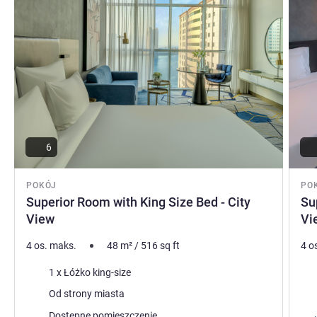
comfortable hotel rooms and suites with state-of-the-art
facilities.
Zarządzanie hotelem
6
POKÓJ
PO
Superior Room with King Size Bed - City
Su
View
Vi
4 os. maks.
48
m²
/
516
sq ft
4 o
Pościel
Poś
1 x Łóżko king-size
Widoki:
Wid
Od strony miasta
Dostępne pomieszczenie