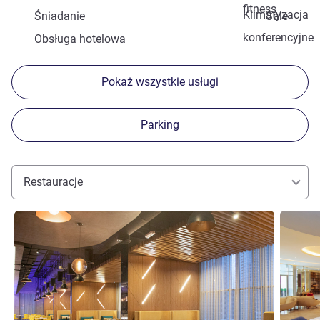
fitness
Klimatyzacja
Śniadanie
Sale
konferencyjne
Obsługa hotelowa
Pokaż wszystkie usługi
Parking
Restauracje
Pokaż szczegóły
Pokaż sz