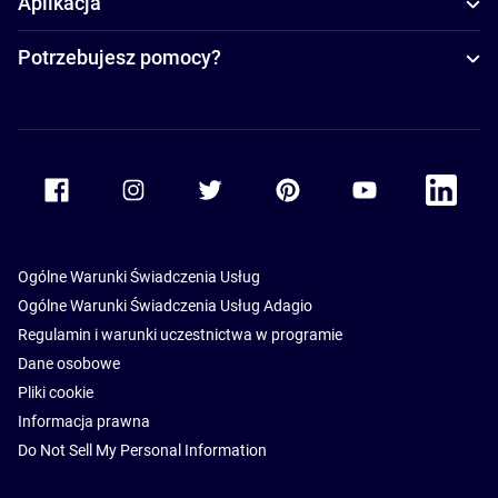
Aplikacja
Potrzebujesz pomocy?
Accor Facebook
Accor Instagram
Accor Twitter
Accor Pinterest
Accor Youtube
Accor Li
Ogólne Warunki Świadczenia Usług
Ogólne Warunki Świadczenia Usług Adagio
Regulamin i warunki uczestnictwa w programie
Dane osobowe
Pliki cookie
Informacja prawna
Do Not Sell My Personal Information