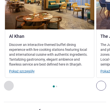
Al Khan
The 
Discover an interactive themed buffet dining
The Ju
experience with live cooking stations featuring local
and pl
and international cuisine with authentic ingredients.
zones
Tantalizing gastronomy, elegant ambience and
Local 
flawless service are best defined here in Sharjah.
semipr
Pokaż szczegóły
Pokaż
Strona
1
z
2
, Restauracja 1 : Al Khan , Restauracja 2 : The Ju
Poprzedni - Restauracja
Nas