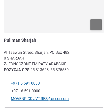
Pullman Sharjah
Al Taawun Street, Sharjah, PO Box 482
0
SHARJAH
ZJEDNOCZONE EMIRATY ARABSKIE
POZYCJA
GPS
:
25.313628, 55.375589
+971 6 591 0000
Telefon
Faks
+971 6 591 0000
Kontaktowy adres e-mail
MOVENPICK.JVT.RES@accor.com