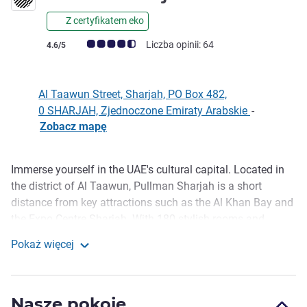
Z certyfikatem eko
Ocena klientów (Ocena ALL)
Liczba opinii: 64
4.6/5
Al Taawun Street, Sharjah, PO Box 482,
0 SHARJAH, Zjednoczone Emiraty Arabskie
-
Zobacz mapę
Immerse yourself in the UAE's cultural capital. Located in
Opis
the district of Al Taawun, Pullman Sharjah is a short
distance from key attractions such as the Al Khan Bay and
the Expo Centre Sharjah. With 180 stylish rooms and
suites, two restaurants, a pool bar and 3 event spaces the
Pokaż więcej
hotel is a playground for creative explorers and business
Pullman Sharjah
professionals alike. A dedicated spa and wellness facility,
this 5-star Sharjah hotel is a place to inspire the mind and
Nasze pokoje
recharge the body.