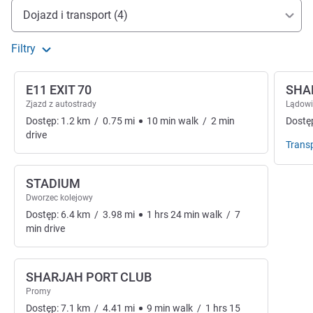
Dojazd i transport
Dojazd i transport (4)
Filtry
E11 EXIT 70
SHA
Zjazd z autostrady
Lądowi
Dostęp:
1.2
km
/
0.75
mi
10
min
walk
/
2
min
Dostę
drive
Trans
STADIUM
Dworzec kolejowy
Dostęp:
6.4
km
/
3.98
mi
1
hrs
24
min
walk
/
7
min
drive
SHARJAH PORT CLUB
Promy
Dostęp:
7.1
km
/
4.41
mi
9
min
walk
/
1
hrs
15