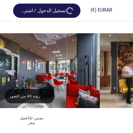
Loading...
(€)
EUR
AR
تسجيل الدخول / اشترك
رؤية 49 من الصور
نضمن لكأفضل
سعر