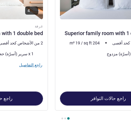
4
غرفة
with 1 double bed
Superior family room with 1
204
sq ft
/
19
m²
2 من الأشخاص كحد أقصى
فرش السرير
1 x سرير (أسرّة) حجم كوين
راجع التفاصيل
راجع حالات التوافر
راجع حا
Superior family  , غرفة 2 : Standard Room with 1 double bed