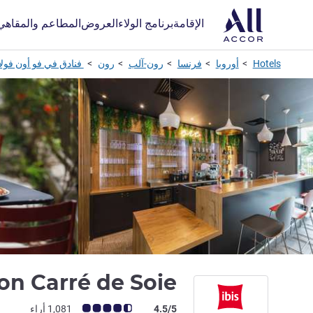
الإقامة
برنامج الولاء
العروض
المطاعم والمقاهي
Hotels
أوروبا
فرنسا
رون-آلب
رون
فنادق في فو أون فول
yon Carré de Soie
ملاحظة أراء العملاء (رأي ALL)
4.5/5
1,081 أراء