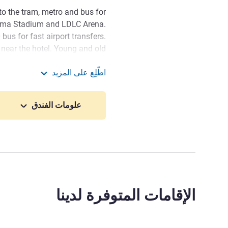
 to the tram, metro and bus for
ama Stadium and LDLC Arena.
us for fast airport transfers.
near the hotel. Young and old
 Velin Planetarium and the Mini
اطّلِع على المزيد
 in Grand Parc Miribel Jonage.
ibis Lyon Carré de Soie
e quarter in east Lyon between
علومات الفندق
from Lyon Centre; the business
y public transportation, Laurent
 road and the eastern bypass.
r leisure, our entire team is
ady and eager to welcome you!
إدارة الفندق Claire KRASZEWSKI
الإقامات المتوفرة لدينا