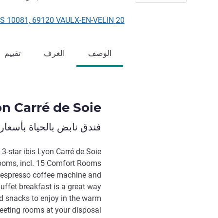
20 Avenue Des Canuts, CS 10081, 69120 VAULX-EN-VELIN, فرنسا
الوصف
الغرف
تقييم
on Carré de Soie
فندق نابض بالحياة بأسعار
e 3-star ibis Lyon Carré de Soie
ooms, incl. 15 Comfort Rooms
Nespresso coffee machine and
ffet breakfast is a great way
and snacks to enjoy in the warm
eting rooms at your disposal.