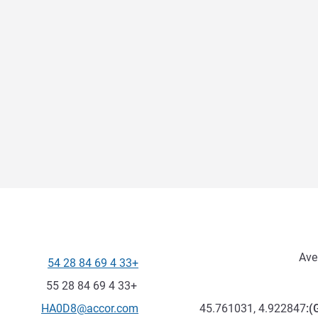
+33 4 69 84 28 54
الهاتف
فاكس
+33 4 69 84 28 55
تواصل معنا عبر البريد الإلكترون
HA0D8@accor.com
45.761031, 4.922847
):