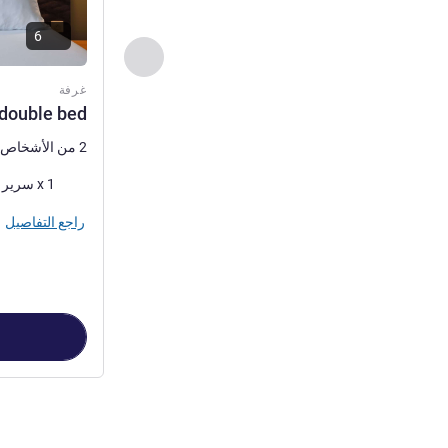
6
السابق - غرفة
غرفة
 double bed
2 من الأشخاص كحد أقصى
فرش السرير
1 x سرير (أسرّة) مزدوج
راجع التفاصيل
الصفحة
1
من
3
, غرفة 1 : room with 1 double bed