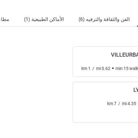
الفن والثقافة والترفيه (6)
الأماكن الطبيعية (1)
مطاعم
VILLEURBA
km
1
/
mi
0.62
min
15
wal
L
km
7
/
mi
4.35