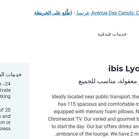
-
اطّلع على الخريطة
خدمات فندقية
ibis Ly
خدمات الف
 معقولة، مناسب للجميع
e -
ivate
king -
Ideally located near public transport, th
has 115 spacious and comfortable r
of
equipped with memory foam pillows, 
n and
Chromecast TV. Our varied and gourmet bu
am or
to start the day. Our bar offers drinks 
ress.
ambiance of the lounge. We have 2 me