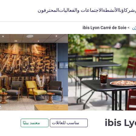
شركاؤنا
الأنشطة
الاجتماعات والفعاليات
المحترفون
ان
ibis Lyon Carré de Soie
3 نجوم
ibis L
مناسب للعائلات
معتمد بيئيًا