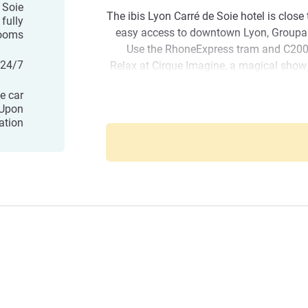
 Soie
The ibis Lyon Carré de Soie hotel is close
 fully
easy access to downtown Lyon, Group
rooms
Use the RhoneExpress tram and C200 b
 24/7
Relax at Cirque Imagine, a magical show 
alike will enjoy visiting the Vaulx en
e car
World miniature park or walking
 Upon
ation
In the heart of the new Carré de Soi
Villeurbanne and Vaulx en Velin, 20 min 
and leisure district directly accessible b
Bonnevay ring
Whether you are traveling for business o
re