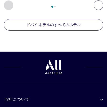
2
ページ中
1
ページ
, 周辺の他の施設 1 :, 周辺の他の施設 2 :,
前に戻る - 周辺の他の施設
次へ
ドバイ ホテルのすべてのホテル
当社について