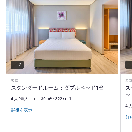
Samir Arora ホテル経営
3
客室
客
スタンダードルーム：ダブルベッド1台
ス
ッ
4 人/最大
30
m²
/
322
sq ft
4 
詳細を表示
詳