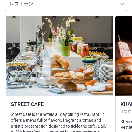
レストラン
詳細を表示
詳細を表
STREET CAFE
KHA
非契約
Street Café is the hotel's all day dining restaurant. It
offers a menu full of flavors, fragrant aromas and
Khana 
artistic presentation designed to tickle the café. Daily
Restau