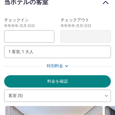
当ホテルの客室
お客さまのために、設備の整ったジムと温度調節された屋
内 プールをご用意しています。
イビススタイルズドバイジュメイラは、ドバイ国際空港か
このホテルを予約
チェックイン
チェックアウト
らわずか 12 kmの場所にあり、ドバイワールドトレードセ
年年年年-月月-日日
年年年年-月月-日日
ンター、ジュメイラモスク、ブルジュハリファタワー、エ
ティハド博物館などのドバイの主要なビジネスの中心地に
も観光名所に簡単にもアクセスできます。 次のような多
くのショッピングエリアは、車ですぐの場所にあります。
1 客室, 1 大人
伝統的なデイラスーク、印象的なドバイモール、格安のお
土産や工芸品のためのカラマセンター、エジプトをテーマ
特別料金
にしたワフィシティの高級ブティック。または、豪華な地
元のビーチでのんびりお過ごしください。
料金を確認
Marhaba! Our team at ibis Styles Jumeira is all ready to
welcome you and make your visit extra memorable. At the
客室 (5)
crossroads of Dubai's traditional souks and modern
skyscrapers, the hotel provides easy access to best
詳細を表示
詳細
attractions in this extraordinary city.