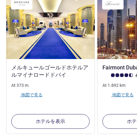
メルキュールゴールドホテルア
Fairmont Dub
4 つ星
ルマイナロードドバイ
お客さまの声 (確
4
At
373
m
At
1.892
km
地図で見る
地図で見る
ホテルを表示
ホテ