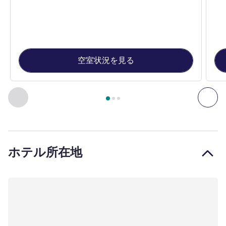
空室状況を見る
3
ページ中
1
ページ
, 客室 1 : スタンダードルーム：ダブル
前に戻る - 客室
次へ
ホテル所在地