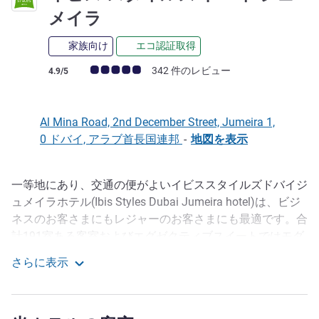
3 つ星
メイラ
家族向け
エコ認証取得
お客さまの声 (確認済みレビュー アコーホテルズ)
342 件のレビュー
4.9/5
Al Mina Road, 2nd December Street, Jumeira 1,
0 ドバイ, アラブ首長国連邦
-
地図を表示
一等地にあり、交通の便がよいイビススタイルズドバイジ
説明
ュメイラホテル(Ibis Styles Dubai Jumeira hotel)は、ビジ
ネスのお客さまにもレジャーのお客さまにも最適です。合
計191室ある客室およびエグゼクティブスイートではモダ
ンでシックなインテリアが施された空間をお楽しみくださ
さらに表示
い。また各部屋には、薄型TV、個別のセーフティボック
イビス スタイルズ ドバイ ジュメイラ
ス、ミニバー、IDD電話などの高級室内設備を備えていま
す。快適なホテル内でリラックスして活力を取り戻したい