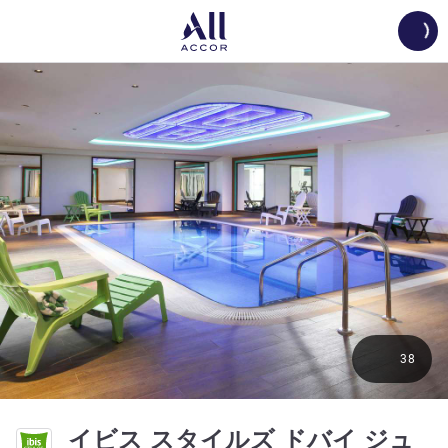
Load
38
イビス スタイルズ ドバイ ジュ