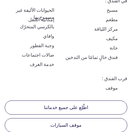
في الفندق
مسبح
الحيوانات الأليفة غير
مسموح بها
مطعم
إمكانية التنقل
بالكرسي المتحرّك
مركز اللياقة
وافاي
مكيف
وجبة الفطور
حانة
صالات اجتماعات
فندق خالٍ تمامًا من التدخين
خدمة الغرف
قرب الفندق
موقف
اطّلِع على جميع خدماتنا
موقف السيارات