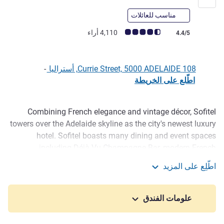
مناسب للعائلات
ملاحظة أراء العملاء (رأي ALL)
4,110 أراء
4.4/5
108 Currie Street, 5000 ADELAIDE, أستراليا
-
اطّلع على الخريطة
Combining French elegance and vintage décor, Sofitel
الوصف
towers over the Adelaide skyline as the city's newest luxury
hotel. Sofitel boasts many dining and event spaces
including Déjà Vu Champagne Bar, modern French
restaurant Garçon Bleu and executive lounge Club
اطّلِع على المزيد
Millésime, the latter two offering stunning views over
Sofitel Adelaide
Adelaide from Levels 9 and 10 respectively. With different
guest rooms and suites to suit everyone plus an indoor
علومات الفندق
pool and nearby parking, your best Adelaide experience
starts at Sofitel.