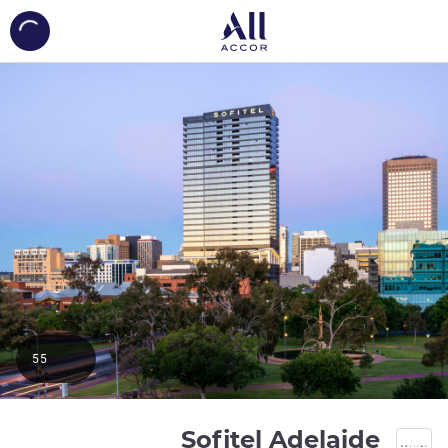
ing...
55
5 نجوم
Sofitel Adelaide