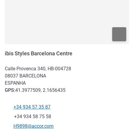
ibis Styles Barcelona Centre
Calle Provenca 340, HB-004728
08037
BARCELONA
ESPANHA
GPS
:
41.3977509, 2.1656435
+34 934 57 35 87
Telefone
Fax
+34 934 58 75 58
E-mail de contacto
H9898@accor.com