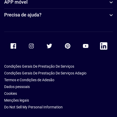
APP móvel
Precisa de ajuda?
Accor Facebook
Accor Instagram
Accor Twitter
Accor Pinterest
Accor Youtube
Accor Li
Condições Gerais De Prestação De Serviços
Condições Gerais De Prestação De Serviços Adagio
Termos e Condições de Adesão
Dados pessoais
Cookies
Menções legais
Do Not Sell My Personal Information