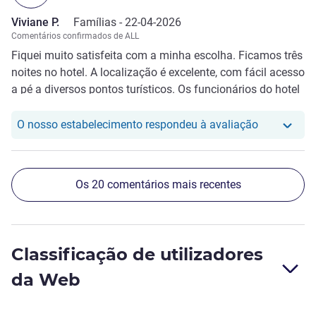
Viviane P.
Famílias -
22-04-2026
Comentários confirmados de ALL
Fiquei muito satisfeita com a minha escolha. Ficamos três
noites no hotel. A localização é excelente, com fácil acesso
a pé a diversos pontos turísticos. Os funcionários do hotel
são simpáticos e atenciosos, com destaque para o Joan.
Café da manhã muito bom, com itens de ótima qualidade.
O nosso hot
O nosso estabelecimento respondeu à avaliação
Não tenho qualquer ponto negativo.
Os 20 comentários mais recentes
Classificação de utilizadores
da Web