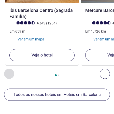
ibis Barcelona Centro (Sagrada
Mercure Barc
2 estrelas
Familia)
Nota clientes Avis (Classificação ALL)
comentários
Nota clientes Avi
4.6/5
(1254
)
4
Em
659
m
Em
1.726
km
Ver em um mapa
Ver em um 
Veja o hotel
Vej
Página
1
de
2
, Os nossos outros estabelecimentos nas proxim
Anterior - Os nossos outros estabelecimentos nas proxim
Seg
Todos os nossos hotéis em Hotéis em Barcelona