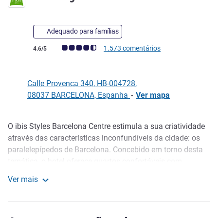
Adequado para famílias
Nota clientes Avis (Classificação ALL)
1.573 comentários
4.6/5
Calle Provenca 340, HB-004728,
08037 BARCELONA, Espanha
-
Ver mapa
O ibis Styles Barcelona Centre estimula a sua criatividade
Descrição
através das características inconfundíveis da cidade: os
paralelepípedos de Barcelona. Concebido em torno desta
temática, o hotel oferece quartos confortáveis com
designs originais e exclusivos. Desfrute de um delicioso
Ver mais
pequeno-almoço de bufete antes de visitar toda a riqueza
ibis Styles Barcelona Centre
cultural da cidade. Aproveite a nossa área de bar e de
negócios onde poderá saborear uma seleção de snacks