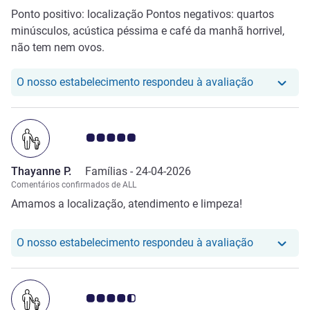
Ponto positivo: localização Pontos negativos: quartos
minúsculos, acústica péssima e café da manhã horrivel,
não tem nem ovos.
O nosso hot
O nosso estabelecimento respondeu à avaliação
Nota clientes Avis 5.0/5
Thayanne P.
Famílias -
24-04-2026
Comentários confirmados de ALL
Amamos a localização, atendimento e limpeza!
O nosso hot
O nosso estabelecimento respondeu à avaliação
Nota clientes Avis 4.5/5