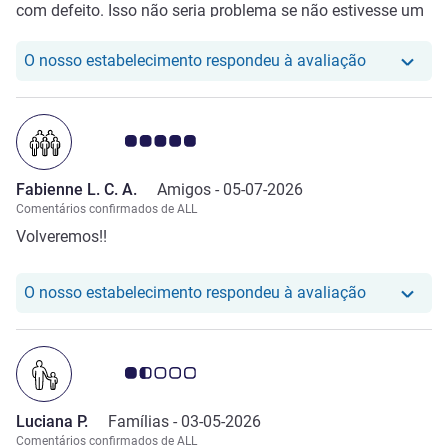
com defeito. Isso não seria problema se não estivesse um
calor de quase 40C em pleno verão europeu.. fora o cheiro
de esgoto do banheiro.. para piorar era final de semana do
O nosso hot
O nosso estabelecimento respondeu à avaliação
TOUR DE FRANCE, e o Hotel estava lotado... então..
Nota clientes Avis 5.0/5
Fabienne L. C. A.
Amigos -
05-07-2026
Comentários confirmados de ALL
Volveremos!!
O nosso hot
O nosso estabelecimento respondeu à avaliação
Nota clientes Avis 1.5/5
Luciana P.
Famílias -
03-05-2026
Comentários confirmados de ALL