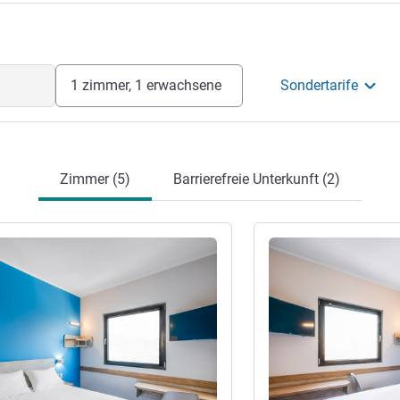
g an alle interessanten Viertel der Stadt.
tion
1 zimmer, 1 erwachsene
Sondertarife
Zimmer (5)
Barrierefreie Unterkunft (2)
en
Details ansehen