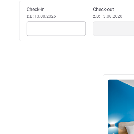
Stadt Santiago. Gute Anbindun
Dieses Hotel buchen
Check-in
Check-out
z.B: 13.08.2026
Rodrigo Ferrada, Hotel Direk
z.B: 13.08.2026
Details anseh