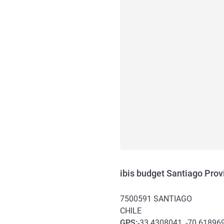
ibis budget Santiago Prov
7500591
SANTIAGO
CHILE
GPS
:
-33.4308041, -70.61896