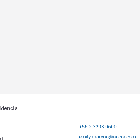
idencia
+56 2 3293 0600
Tel
Kontakt-E-Mail
emily.moreno@accor.com
91