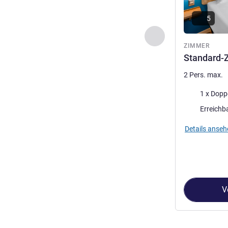
5
Zurück - Zimmer
ZIMMER
Standard-
2 Pers. max.
Bettwäsche
1 x Dopp
Erreichb
Details anseh
V
Seite
1
von
3
, Z