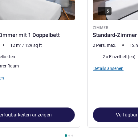
5
ZIMMER
Zimmer mit 1 Doppelbett
Standard-Zimmer m
12
m²
/
129
sq ft
2 Pers. max.
12
Bettwäsche
elbetten
2 x Einzelbett(en)
arer Raum
Details ansehen
en
erfügbarkeiten anzeigen
Verfügbar
immer 1 : Standard-Zimmer mit 1 Doppelbett , Zimmer 2 : Standa