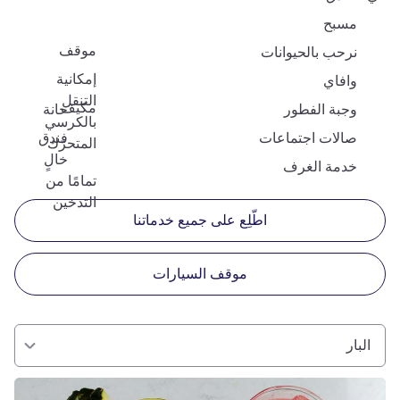
مسبح
موقف
نرحب بالحيوانات
إمكانية
وافاي
التنقل
مكيف
وجبة الفطور
حانة
بالكرسي
صالات اجتماعات
فندق
المتحرّك
خالٍ
خدمة الغرف
تمامًا من
التدخين
اطّلِع على جميع خدماتنا
موقف السيارات
البار
راجع التفاصيل