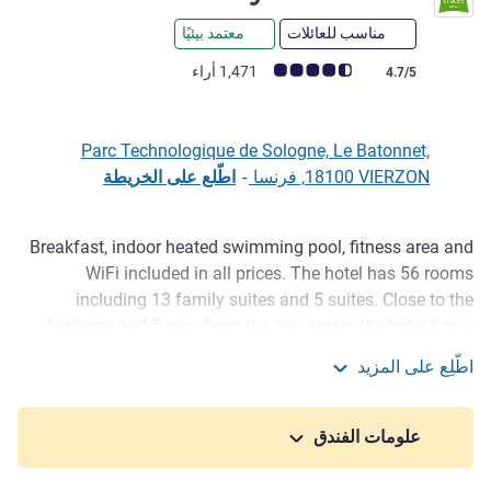
مناسب للعائلات
معتمد بيئيًا
ملاحظة أراء العملاء (رأي ALL)
1,471 أراء
4.7/5
Parc Technologique de Sologne, Le Batonnet,
18100 VIERZON, فرنسا
-
اطّلع على الخريطة
Breakfast, indoor heated swimming pool, fitness area and
الوصف
WiFi included in all prices. The hotel has 56 rooms
including 13 family suites and 5 suites. Close to the
highway and 5 min. from the city center, the hotel has a
contemporary Reuse design called Second Life, with
اطّلِع على المزيد
objects that have been repurposed. Ideal place for your
ibis Styles Vierzon
leisure or business stays. On-site dining at the bar or in the
room.
علومات الفندق
Located in the heart of the Sologne region, 5 minutes from