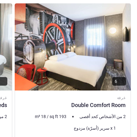
راجع التفاصيل
راجع ال
6
غرفة
غرفة
eds
Double Comfort Room
2 من الأشخاص كحد أقصى
193
sq ft
/
18
m²
2 من الأشخاص كحد أقصى
فرش السرير
فرش 
1 x سرير (أسرّة) مزدوج