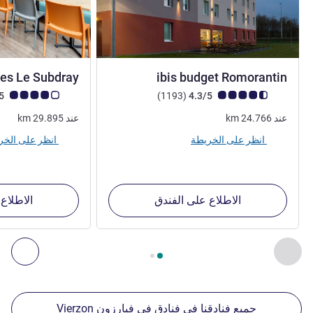
2 نجمة
ges Le Subdray
ibis budget Romorantin
ملاحظة أراء العملاء (رأي ALL)
أراء
ملاحظة أراء العملاء (رأي
4.1/5
)
(1193
4.3/5
عند
24.766
km
عند
29.895
km
انظر على الخريطة
انظر على الخريطة
الاطلاع على الفندق
الاطلاع
الصفحة
1
من
2
, منشآتنا الأخرى القريبة 1 :, منشآتنا الأخرى القريبة 2 :, منشآتنا الأخرى القريبة 3 :, منشآتنا الأخرى القريبة 4 :
السابق - منشآتنا الأخرى القريبة
التال
جميع فنادقنا في فنادق في فيارزون Vierzon