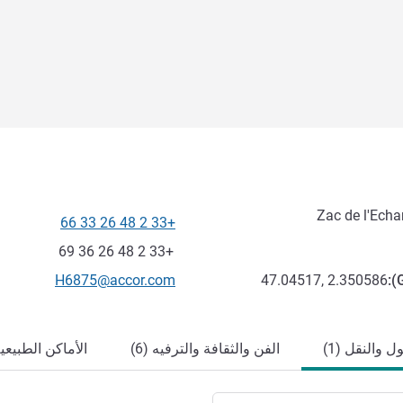
Zac de l'Echa
+33 2 48 26 33 66
الهاتف
فاكس
+33 2 48 26 36 69
تواصل معنا عبر البريد الإلكترون
H6875@accor.com
47.04517, 2.350586
):
 والنقل (1)
الفن والثقافة والترفيه (6)
الأماكن الطبيعية 