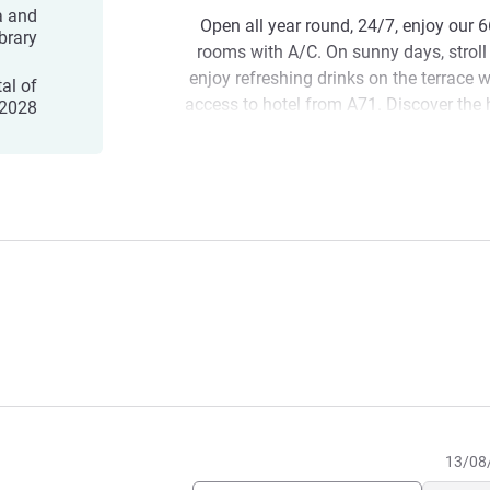
ea and
Open all year round, 24/7, enjoy our
ibrary
rooms with A/C. On sunny days, stroll
enjoy refreshing drinks on the terrace 
al of
access to hotel from A71. Discover the h
 2028
10 min by car. With its rich architectural
was elected Europe
Discover the city of Bourges. Strol
timbered houses or the 35 hectares of
majestic Saint-Etienne de Bourges Cath
The entire team at the ibis Styles Bour
to our stylish hotel. Come and enjoy o
swimming pool, just 10 minutes from 