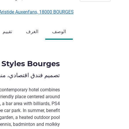
 Rue Aristide Auxenfans, 18000 BOURGES
الوصف
الغرف
تقييم
s Styles Bourges
تصميم فندق اقتصادي، منفت
r contemporary hotel combines
 friendly place centered around
 a bar area with billiards, PS4
ee car park. In summer, benefit
 garden, a heated outdoor pool
tennis, badminton and molkky.