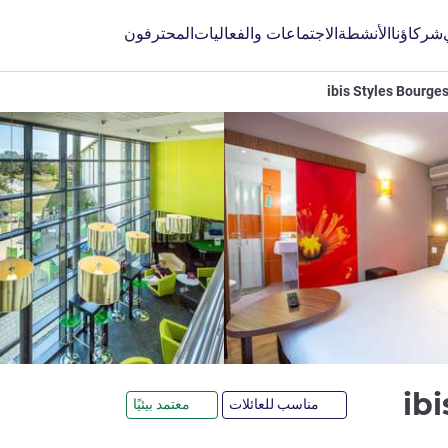
شركاؤنا
الأنشطة
الاجتماعات والفعاليات
المحترفون
ibis Styles Bourge
3 نجوم
ib
مناسب للعائلات
معتمد بيئيًا