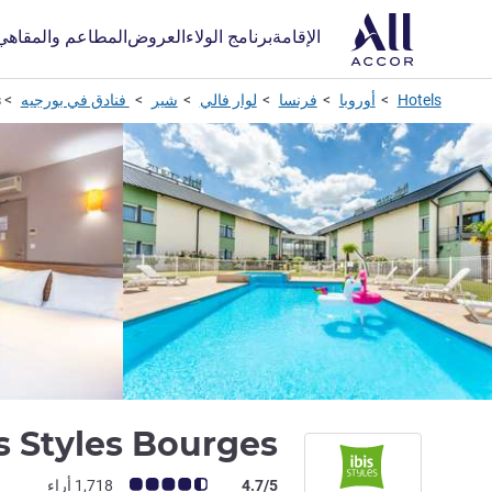
الإقامة
برنامج الولاء
العروض
المطاعم والمقاهي
Hotels
أوروبا
فرنسا
لوار فالي
شير
فنادق في بورجيه
s
is Styles Bourges
ملاحظة أراء العملاء (رأي ALL)
4.7/5
1,718 أراء