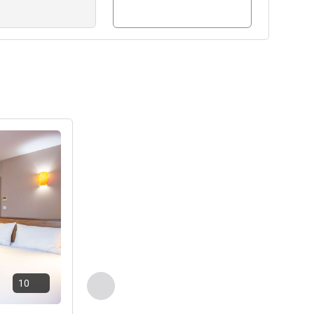
راجع التفاصيل
10
السابق - غرفة