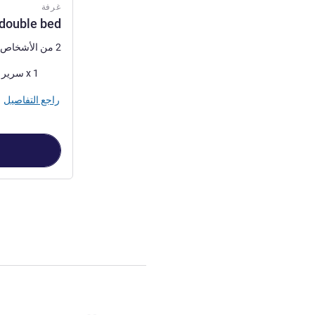
غرفة
 double bed
2 من الأشخاص كحد أقصى
فرش السرير
1 x سرير (أسرّة) مزدوج
راجع التفاصيل
الصفحة
1
من
2
, غرفة 1 : om with 1 double bed