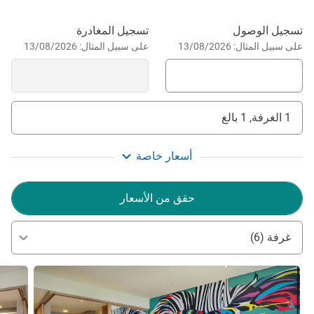
Bogor, is the perfect choice for holidays with our family but
also business gathering. Our Happy Mood Makers team
احجز في هذا الفندق
تسجيل الوصول
تسجيل المغادرة
على سبيل المثال: 13/08/2026
can't wait to welcome you!
على سبيل المثال: 13/08/2026
إدارة الفندق Achmad SAFRUDIN
1 الغرفة, 1 بالغ
أسعار خاصة
حقق من الأسعار
غرفة (6)
راجع التفاصيل
راجع ال