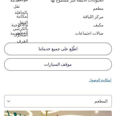
الحيوانات الأليفة غير مسموح بها
خدمة
نقل
مطعم
بالحافلة
إمكانية
مركز اللياقة
التنقل
وافاي
مكيف
وجبة
بالكرسي
الفطور
صالات اجتماعات
خدمة
المتحرّك
الغرف
اطّلِع على جميع خدماتنا
موقف السيارات
إمكانية الوصول
المطعم
راجع التفاصيل