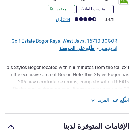
مناسب للعائلات
معتمد بيئيًا
ملاحظة أراء العملاء (رأي ALL)
544 أراء
4.6/5
Golf Estate Bogor Raya, West Java, 16710 BOGOR,
إندونيسيا
-
اطّلع على الخريطة
Ibis Styles Bogor located within 8 minutes from the toll exit
الوصف
in the exclusive area of Bogor. Hotel Ibis Styles Bogor has
205 new comfortable rooms, complete with sTREATs
Restaurant, swimming pool, fitness center, and up to 20
meeting rooms*, inclusing grand ballroom to facilitate
اطّلِع على المزيد
large meetings, weddings, or events. The modern 4-star
ibis Styles Bogor Raya
family friendly hotel is only 30 minutes to Puncak and 50
minutes from Jakarta
الإقامات المتوفرة لدينا
ibis Styles Bogor Raya, surrounded by the fresh nature of