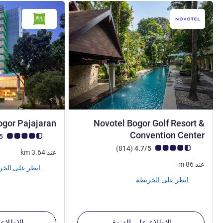
Bogor Pajajaran
Novotel Bogor Golf Resort &
5 نجوم
Convention Center
ملاحظة أراء العملاء (رأي
4.5/5
ملاحظة أراء العملاء (رأي ALL)
أراء
)
(814
4.7/5
عند
3.64
km
عند
86
m
انظر على الخريطة
انظر على الخريطة
الاطلاع على الفندق
الاطلاع