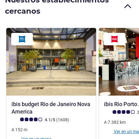
cercanos
ibis budget Rio de Janeiro Nova
ibis Rio Porto
2 estrellas
America
Nota de clientes d
3
Nota de clientes de Avis (Clasificación de ALL)
opiniones
4.1/5
(1608
)
A
7.382
km
A
152
m
Ver en un m