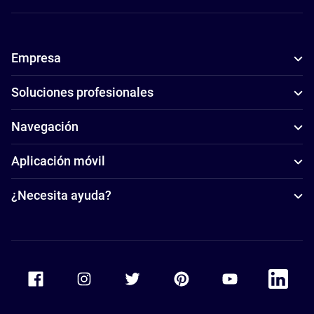
Empresa
Soluciones profesionales
Navegación
Aplicación móvil
¿Necesita ayuda?
Accor Facebook
Accor Instagram
Accor Twitter
Accor Pinterest
Accor Youtube
Accor Li