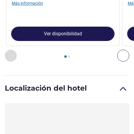
Más información
Más
Ver disponibilidad
Página
1
de
2
, Apartamento 1 : Apartamento Standard con un
Anterior - Apartamento
Sig
Localización del hotel