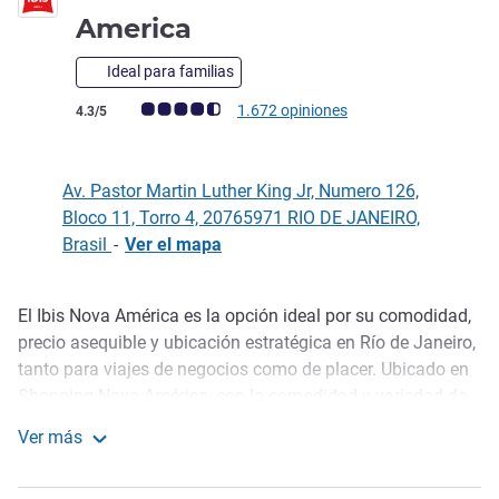
3 estrellas
America
Ideal para familias
Nota de clientes de Avis (Clasificación de ALL)
1.672 opiniones
4.3/5
Av. Pastor Martin Luther King Jr, Numero 126,
Bloco 11, Torro 4, 20765971 RIO DE JANEIRO,
Brasil
-
Ver el mapa
El Ibis Nova América es la opción ideal por su comodidad,
Descripción
precio asequible y ubicación estratégica en Río de Janeiro,
tanto para viajes de negocios como de placer. Ubicado en
Shopping Nova América, con la comodidad y variedad de
tiendas, restaurantes y servicios. Junto a la estación de
Ver más
metro Del Castilho, que permite un acceso rápido y fácil al
ibis Rio de Janeiro Nova America
centro de la ciudad, a las principales atracciones turísticas