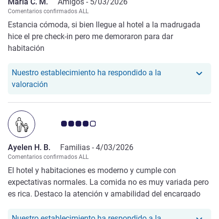
Maria C. M.
Amigos -
5/03/2026
Comentarios confirmados ALL
Estancia cómoda, si bien llegue al hotel a la madrugada
hice el pre check-in pero me demoraron para dar
habitación
Nuestro establecimiento ha respondido a la
Nuestro hotel ha respondido a la valoración de Ma
valoración
Nota de clientes de Avis 4.0/5
Ayelen H. B.
Familias -
4/03/2026
Comentarios confirmados ALL
El hotel y habitaciones es moderno y cumple con
expectativas normales. La comida no es muy variada pero
es rica. Destaco la atención y amabilidad del encargado
José que siempre estuvo atento. Las chicas de recepción
también siempre predispuesta.
Nuestro establecimiento ha respondido a la