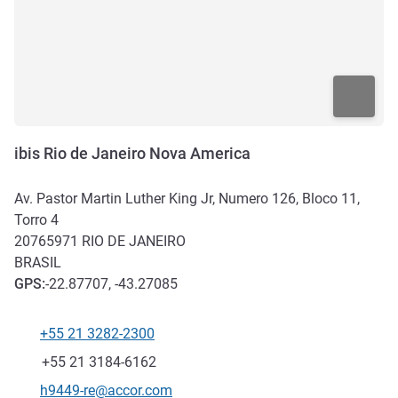
ibis Rio de Janeiro Nova America
Av. Pastor Martin Luther King Jr, Numero 126, Bloco 11,
Torro 4
20765971
RIO DE JANEIRO
BRASIL
GPS
:
-22.87707, -43.27085
+55 21 3282-2300
Teléfono
Fax
+55 21 3184-6162
Correo electrónico de contacto
h9449-re@accor.com