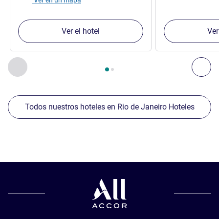
Ver en un mapa
Ver el hotel
Ver
Página
1
de
2
, Nuestros establecimientos cercanos 1 :, Nuest
Anterior - Nuestros establecimientos cercanos
Sig
Todos nuestros hoteles en Rio de Janeiro Hoteles