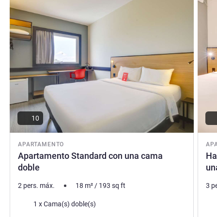
10
APARTAMENTO
AP
Apartamento Standard con una cama
Ha
doble
un
2 pers. máx.
18
m²
/
193
sq ft
3 p
Ropa de cama
Rop
1 x Cama(s) doble(s)