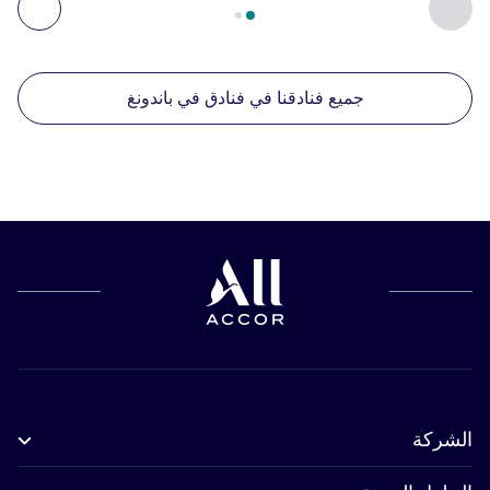
السابق - منشآتنا الأخرى القريبة
التال
جميع فنادقنا في فنادق في باندونغ
الشركة