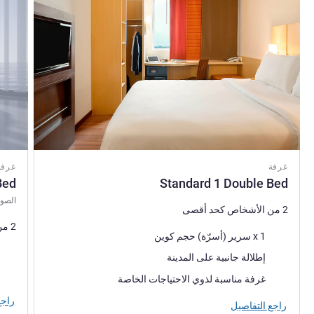
explore the city. We are looking forward to welcoming you
to ibis Bandung Pasteur!
إدارة الفندق Resylia Mutshernar
غرفة
غرفة
Bed
Standard 1 Double Bed
الصور
2 من الأشخاص كحد أقصى
2 من الأشخاص كحد أقصى
فرش السرير
1 x سرير (أسرّة) حجم كوين
فرش 
المناظر:
إطلالة جانبية على المدينة
المنا
غرفة مناسبة لذوي الاحتياجات الخاصة
راجع
راجع التفاصيل