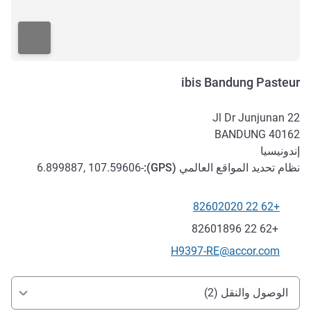
ibis Bandung Pasteur
Jl Dr Junjunan 22
BANDUNG
40162
إندونيسيا
نظام تحديد المواقع العالمي (
GPS
):
-6.899887, 107.59606
+62 22 82602020
الهاتف
فاكس
+62 22 82601896
تواصل معنا عبر البريد الإلكتروني
H9397-RE@accor.com
الوصول والتنقل
الوصول والنقل (2)