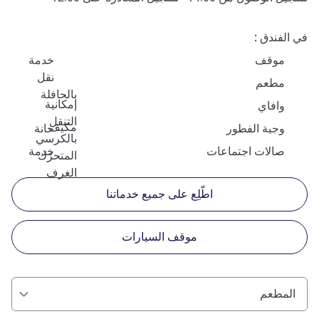
في الفندق
موقف
خدمة
نقل
مطعم
بالحافلة
إمكانية
وافاي
التنقل
مكيف
وجبة الفطور
حانة
بالكرسي
صالات اجتماعات
خدمة
المتحرّك
الغرف
اطّلِع على جميع خدماتنا
موقف السيارات
المطعم