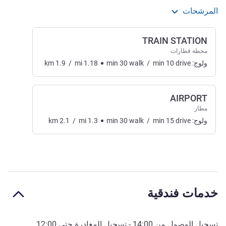
المرشحات
TRAIN STATION
محطة قطارات
ولوج:
drive
10
min
/
walk
30
min
1.18
mi
/
1.9
km
AIRPORT
مطار
ولوج:
drive
15
min
/
walk
30
min
1.3
mi
/
2.1
km
خدمات فندقية
تسجيل الوصول من
14:00
- تسجيل المغادرة حتى
12:00