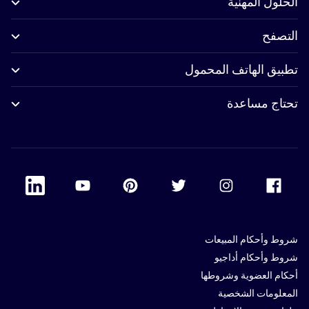
الحلول المهنية
التصفح
تطبيق الهاتف المحمول
تحتاج مساعدة
 Linkedin
Accor Youtube
Accor Pinterest
Accor Twitter
Accor Instagram
Accor Facebook
شروط وأحكام المبيعات
شروط وأحكام أداجيو
أحكام العضوية وشروطها
المعلومات الشخصية