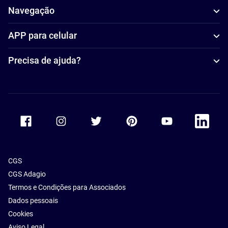
Navegação
APP para celular
Precisa de ajuda?
Accor Facebook
Accor Instagram
Accor Twitter
Accor Pinterest
Accor Youtube
Accor Li
CGS
CGS Adagio
Termos e Condições para Associados
Dados pessoais
Cookies
Aviso Legal