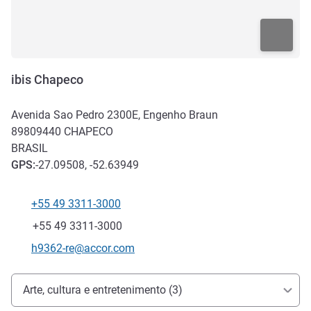
ibis Chapeco
Avenida Sao Pedro 2300E, Engenho Braun
89809440
CHAPECO
BRASIL
GPS
:
-27.09508, -52.63949
+55 49 3311-3000
Telefone
Fax
+55 49 3311-3000
E-mail de contato
h9362-re@accor.com
Acesso e transporte
Arte, cultura e entretenimento (3)