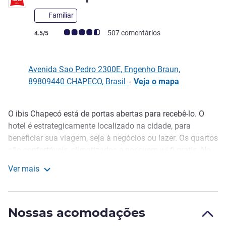
Familiar
Classificação clientes Avis (Classificação ALL)
507 comentários
4.5/5
Avenida Sao Pedro 2300E, Engenho Braun,
89809440 CHAPECO, Brasil
-
Veja o mapa
O ibis Chapecó está de portas abertas para recebê-lo. O
Descrição
hotel é estrategicamente localizado na cidade, para
beneficiar sua viagem, seja à negócios ou lazer. Os quartos
são confortáveis, climatizados e possuem wi-fi gratis. No
restaurante, o café da manhã é variado, o almoço e jantar
Ver mais
são servidos à lá carté. Todos opcionais. Também possui
ibis Chapeco
bar 24 horas, uma sala de eventos totalmente equipada,
business center e estacionamento gratis. Seu pet é bem-
Nossas acomodações
vindo, mediante taxas!