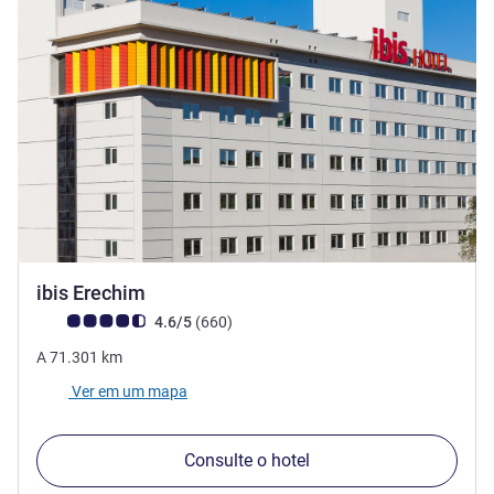
3 estrelas
ibis Erechim
Classificação clientes Avis (Classificação ALL)
comentários
4.6/5
(660
)
A
71.301
km
Ver em um mapa
Consulte o hotel