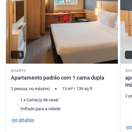
precisar. Aguardamos você!
Gerência do hotel
5
QUARTO
QU
Apartamento padrão com 1 cama dupla
ap
in
2 pessoa, no máximo
13
m²
/
139
sq ft
2 p
Roupa de cama
1 x Cama(s) de casal
Rou
Vistas:
Voltado para a cidade
Vist
Ver detalhes
Ver