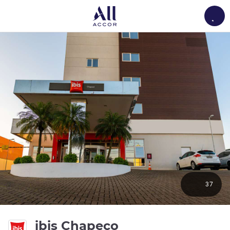
Load
37
3 estrelas
ibis Chapeco