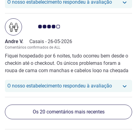
próxima ao banheiro para o secador no banheiro.
O nosso hot
O nosso estabelecimento respondeu à avaliação
Nota clientes Avis 4.0/5
Andre V.
Casais -
26-05-2026
Comentários confirmados de ALL
Fiquei hospedado por 6 noites, tudo ocorreu bem desde o
checkin até o checkout. Os únicos problemas foram a
roupa de cama com manchas e cabelos logo na chegada
(devidamente trocada após reclamação pelo app) e o
toalheiro térmico do banheiro que não funcionava.
O nosso hot
O nosso estabelecimento respondeu à avaliação
Os 20 comentários mais recentes