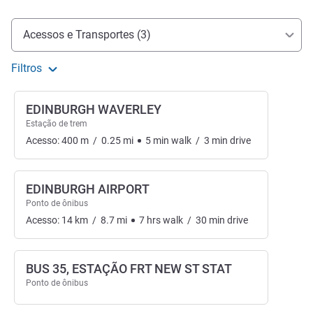
Acesso e transporte
Acessos e Transportes (3)
Filtros
EDINBURGH WAVERLEY
Estação de trem
Acesso:
400
m
/
0.25
mi
5
min
walk
/
3
min
drive
EDINBURGH AIRPORT
Ponto de ônibus
Acesso:
14
km
/
8.7
mi
7
hrs
walk
/
30
min
drive
BUS 35, ESTAÇÃO FRT NEW ST STAT
Ponto de ônibus