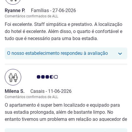
Ryanne P.
Famílias -
27-06-2026
Comentários confirmados de ALL
Foi excelente. Staff simpática e prestativo. A localização
do hotel é excelente. Além disso, o quarto é confortável e
tudo que é necessário para uma boa estadia.
O nosso hot
O nosso estabelecimento respondeu à avaliação
Nota clientes Avis 3.5/5
Milena S.
Casais -
11-06-2026
Comentários confirmados de ALL
O apartamento é super bem localizado e equipado para
sua estadia prolongada, além de bastante limpo. No
entanto tivemos um problema em relação ao aquecedor de
toalhas que não estava funcionando e não havia tomada