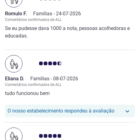
Romulo F.
Famílias -
24-07-2026
Comentários confirmados de ALL
Se eu pudesse dava 1000 a nota, pessoas acolhedoras e
educadas.
Nota clientes Avis 4.5/5
Eliana D.
Famílias -
08-07-2026
Comentários confirmados de ALL
tudo funcionou bem
O nosso hot
O nosso estabelecimento respondeu à avaliação
Nota clientes Avis 5.0/5