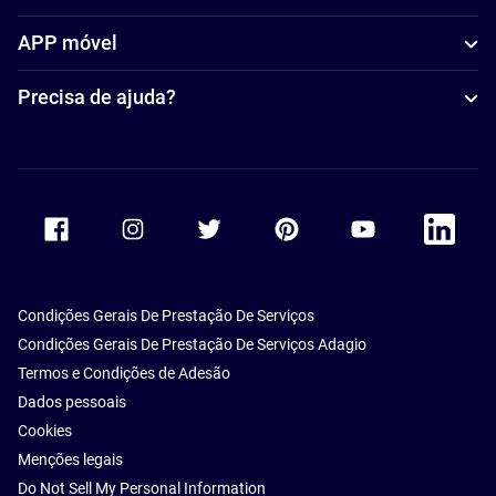
APP móvel
Precisa de ajuda?
Accor Facebook
Accor Instagram
Accor Twitter
Accor Pinterest
Accor Youtube
Accor Li
Condições Gerais De Prestação De Serviços
Condições Gerais De Prestação De Serviços Adagio
Termos e Condições de Adesão
Dados pessoais
Cookies
Menções legais
Do Not Sell My Personal Information