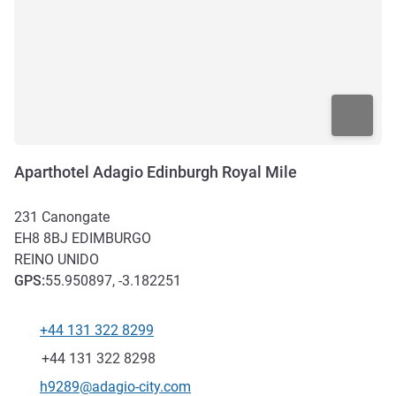
Aparthotel Adagio Edinburgh Royal Mile
231 Canongate
EH8 8BJ
EDIMBURGO
REINO UNIDO
GPS
:
55.950897, -3.182251
+44 131 322 8299
Telefone
Fax
+44 131 322 8298
E-mail de contacto
h9289@adagio-city.com