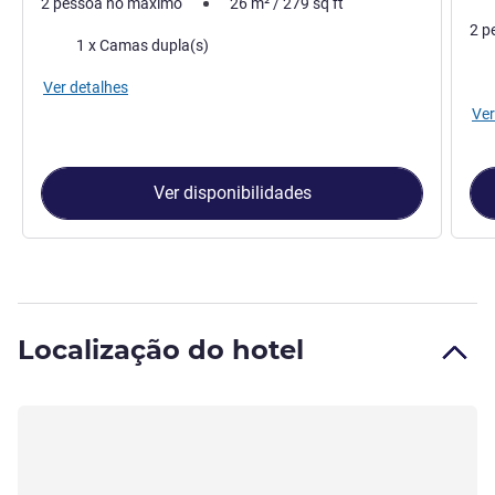
2 pessoa no máximo
26
m²
/
279
sq ft
2 p
Cama
1 x Camas dupla(s)
Ca
Ver detalhes
Ver
Ver disponibilidades
Localização do hotel