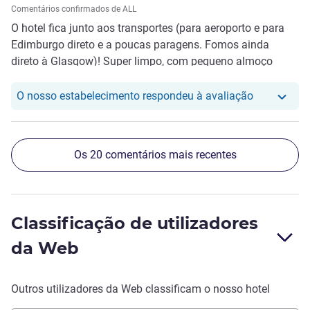
Comentários confirmados de ALL
O hotel fica junto aos transportes (para aeroporto e para
Edimburgo direto e a poucas paragens. Fomos ainda
direto à Glasgow)! Super limpo, com pequeno almoço
impecável , bar e restaurante super agradável! Usufruímos
de tudo.
O nosso hot
O nosso estabelecimento respondeu à avaliação
Os 20 comentários mais recentes
Classificação de utilizadores
da Web
Outros utilizadores da Web classificam o nosso hotel