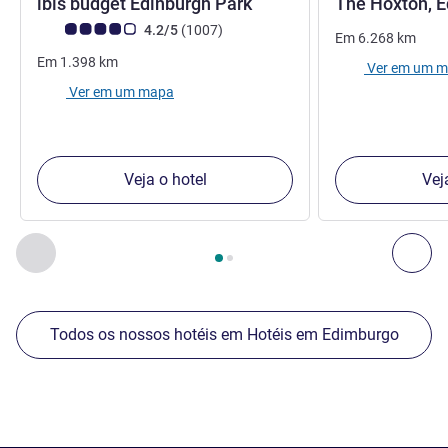
2 estrelas
ibis budget Edinburgh Park
The Hoxton, 
Nota clientes Avis (Classificação ALL)
comentários
4.2/5
(1007
)
Em
6.268
km
Em
1.398
km
Ver em um 
Ver em um mapa
Veja o hotel
Vej
Página
1
de
2
, Os nossos outros estabelecimentos nas proxim
Anterior - Os nossos outros estabelecimentos nas proxim
Seg
Todos os nossos hotéis em Hotéis em Edimburgo