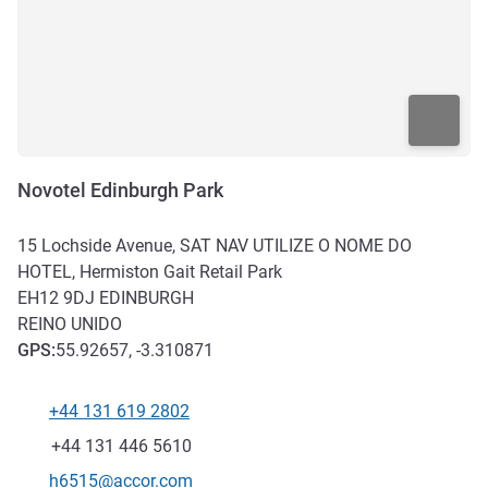
Novotel Edinburgh Park
15 Lochside Avenue, SAT NAV UTILIZE O NOME DO
HOTEL, Hermiston Gait Retail Park
EH12 9DJ
EDINBURGH
REINO UNIDO
GPS
:
55.92657, -3.310871
+44 131 619 2802
Telefone
Fax
+44 131 446 5610
E-mail de contacto
h6515@accor.com