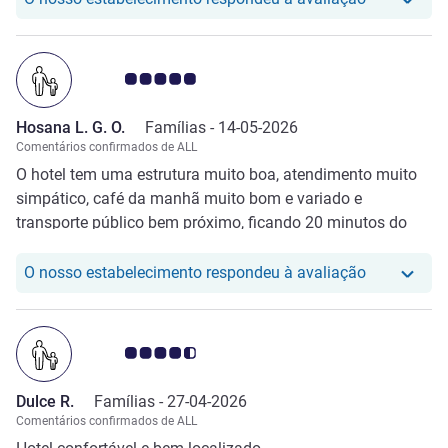
Nota clientes Avis 5.0/5
Hosana L. G. O.
Famílias -
14-05-2026
Comentários confirmados de ALL
O hotel tem uma estrutura muito boa, atendimento muito
simpático, café da manhã muito bom e variado e
transporte público bem próximo, ficando 20 minutos do
centro.
O nosso hot
O nosso estabelecimento respondeu à avaliação
Nota clientes Avis 4.5/5
Dulce R.
Famílias -
27-04-2026
Comentários confirmados de ALL