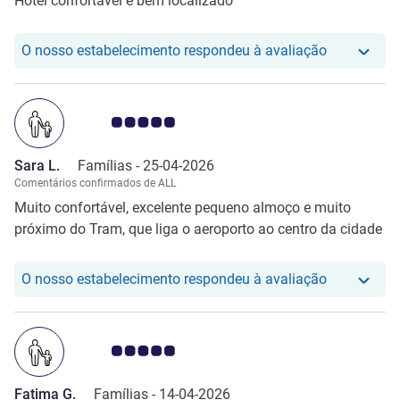
Hotel confortável e bem localizado
O nosso hot
O nosso estabelecimento respondeu à avaliação
Nota clientes Avis 5.0/5
Sara L.
Famílias -
25-04-2026
Comentários confirmados de ALL
Muito confortável, excelente pequeno almoço e muito
próximo do Tram, que liga o aeroporto ao centro da cidade
O nosso hot
O nosso estabelecimento respondeu à avaliação
Nota clientes Avis 5.0/5
Fatima G.
Famílias -
14-04-2026