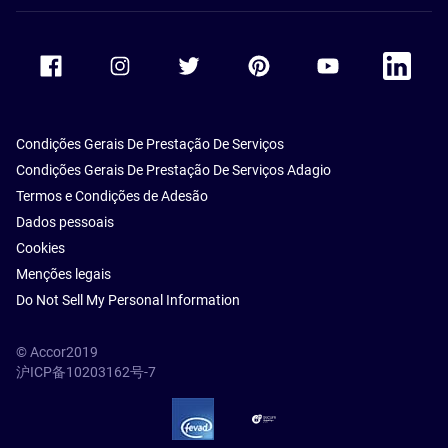
Accor Facebook
Accor Instagram
Accor Twitter
Accor Pinterest
Accor Youtube
Accor Li
Condições Gerais De Prestação De Serviços
Condições Gerais De Prestação De Serviços Adagio
Termos e Condições de Adesão
Dados pessoais
Cookies
Menções legais
Do Not Sell My Personal Information
© Accor2019
沪ICP备10203162号-7
SSL Secure – globalSign