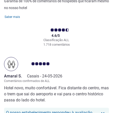
Garantia de 100% de comentários de hóspedes que ficaram mesmo
no nosso hotel
Saber mais
4.6/5
Classificação ALL
1.718 comentários
Nota clientes Avis 5.0/5
Amaral S.
Casais -
24-05-2026
Comentários confirmados de ALL
Hotel novo, muito confortável. Fica distante do centro, mas
o trem que sai do aeroporto e vai para o centro histórico
passa do lado do hotel.
O nosso hot
O nosso estabelecimento respondeu à avaliação