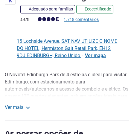
Adequado para famílias
Ecocertificado
Nota clientes Avis (Classificação ALL)
1.718 comentários
4.6/5
15 Lochside Avenue, SAT NAV UTILIZE O NOME
DO HOTEL, Hermiston Gait Retail Park, EH12
9DJ EDINBURGH, Reino Unido
-
Ver mapa
O Novotel Edinburgh Park de 4 estrelas é ideal para visitar
Descrição
Edimburgo, com estacionamento para
automóveis/autocarros e acesso de comboio e elétrico. Os
nossos 170 quartos elegantes incluem opções ideais para
famílias e ar condicionado moderno, enquanto o nosso bar
Ver mais
e restaurante completos oferecem um ambiente
Novotel Edinburgh Park
descontraído para uma cozinha fresca e moderna. Depois
de explorar Edimburgo, relaxe na piscina interior aquecida,
As nossas opções de
na banheira de hidromassagem, na sauna ou no ginásio.