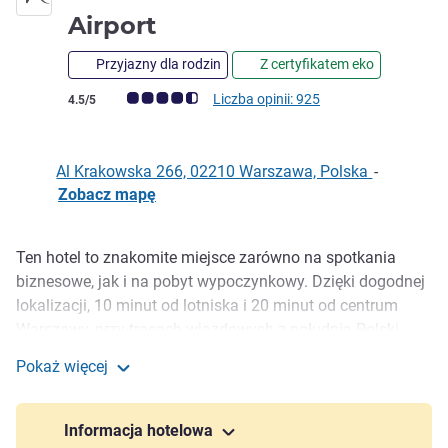
4 gwiazdki
Airport
Przyjazny dla rodzin
Z certyfikatem eko
Ocena klientów (Ocena ALL)
Liczba opinii: 925
4.5/5
Al Krakowska 266, 02210 Warszawa, Polska
-
Zobacz mapę
Ten hotel to znakomite miejsce zarówno na spotkania
Opis
biznesowe, jak i na pobyt wypoczynkowy. Dzięki dogodnej
lokalizacji, 10 minut od lotniska i 20 minut od centrum
Warszawy, przy trasach wjazdowych z południa Polski,
stanowi świetną bazę wypadową do dalszych podróży.
Pokaż więcej
Hotel oferuje 116 pokoi w tym apartament i pokoje o
Hotel Mercure Warszawa Airport
podwyższonym standardzie, 6 sal szkoleniowych z
dostępem światła dziennego, fitness room oraz parking i
Informacja hotelowa