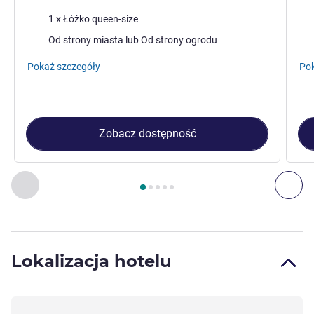
Pościel
Poś
1 x Łóżko queen-size
Widoki:
Wid
Od strony miasta lub Od strony ogrodu
Pokaż szczegóły
Pok
Zobacz dostępność
Strona
1
z
5
, Pokój 1 : Pokój klasyczny Plus z łóżkiem typu q
Poprzedni - Pokój
Nas
Lokalizacja hotelu