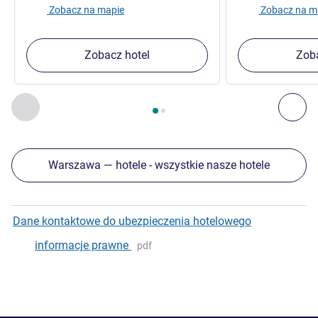
Zobacz na mapie
Zobacz na m
Zobacz hotel
Zoba
Strona
1
z
2
, Inne nasze placówki w pobliżu 1 :, Inne nasze pl
Poprzedni - Inne nasze placówki w pobliżu
Nas
Warszawa — hotele - wszystkie nasze hotele
Dane kontaktowe do ubezpieczenia hotelowego
informacje prawne
pdf