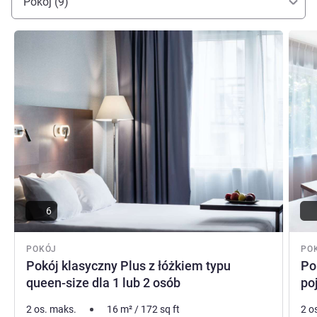
Pokój (9)
Pokaż szczegóły
Pokaż
6
POKÓJ
PO
Pokój klasyczny Plus z łóżkiem typu
Po
queen-size dla 1 lub 2 osób
po
2 os. maks.
16
m²
/
172
sq ft
2 o