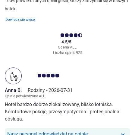
100% potwierdzonych opinii gości, którzy zatrzymali się w naszym
hotelu
Dowiedz się więcej
4.5/5
Ocena ALL
Liczba opinii: 925
Ocena klientów 5.0/5
Anna B.
Rodziny -
2026-07-31
Opinie potwierdzone ALL
Hotel bardzo dobrze zlokalizowany, blisko lotniska.
Komfortowe pokoje, przesympatyczna i profesjonalna
obsługa.
Nasz personel odpowiedział na opinię