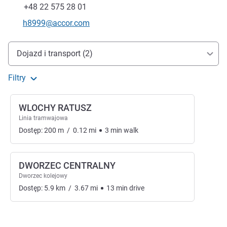
Faks
+48 22 575 28 01
Kontaktowy adres e-mail
h8999@accor.com
Dojazd i transport
Dojazd i transport (2)
Filtry
WLOCHY RATUSZ
Linia tramwajowa
Dostęp:
200
m
/
0.12
mi
3
min
walk
DWORZEC CENTRALNY
Dworzec kolejowy
Dostęp:
5.9
km
/
3.67
mi
13
min
drive