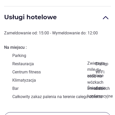
Usługi hotelowe
Zameldowanie od:
15:00
- Wymeldowanie do:
12:00
Na miejscu
Parking
Zwierzęta
Restauracja
Dostęp
mile
dla
Centrum fitness
Wi-Fi
widziane
osób na
Klimatyzacja
wózkach
Śniadanie
Bar
inwalidzkich
Sale
konferencyjne
Całkowity zakaz palenia na terenie całego obiektu