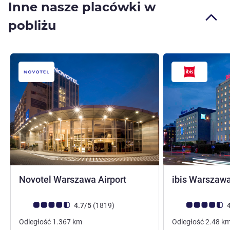
Inne nasze placówki w
pobliżu
4 gwiazdki
Novotel Warszawa Airport
ibis Warszawa
Ocena klientów (Ocena ALL)
Liczba opinii
Ocena klientów (
4.7/5
(1819
)
4
Odległość
1.367
km
Odległość
2.48
k