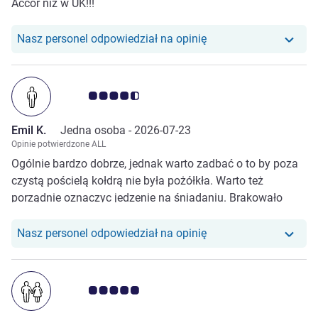
Accor niz w UK!!!
Nasz personel odpowiedział na opinię
Ocena klientów 4.5/5
Emil K.
Jedna osoba -
2026-07-23
Opinie potwierdzone ALL
Ogólnie bardzo dobrze, jednak warto zadbać o to by poza
czystą pościelą kołdrą nie była pożółkła. Warto też
porządnie oznaczyc jedzenie na śniadaniu. Brakowało
opisu połowy wędlin przez co jeżeli ktoś ma restrykcje
żywieniowe nie ma możliwości zweryfikować jakiego
Nasz personel odpowiedział na opinię
rodzaju jedzenie jest mu oferowane.
Ocena klientów 5.0/5