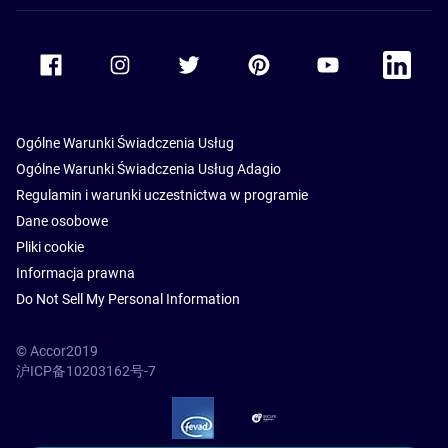
Accor Facebook
Accor Instagram
Accor Twitter
Accor Pinterest
Accor Youtube
Accor Li
Ogólne Warunki Świadczenia Usług
Ogólne Warunki Świadczenia Usług Adagio
Regulamin i warunki uczestnictwa w programie
Dane osobowe
Pliki cookie
Informacja prawna
Do Not Sell My Personal Information
© Accor2019
沪ICP备10203162号-7
SSL Secure – globalSign