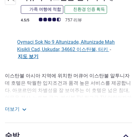
가족 여행에 적합
친환경 인증 획득
고객 평점 (ALL 평가)
757 리뷰
4.5/5
Oymaci Sok No 9 Altunizade, Altunizade Mah
Kisikli Cad, Uskudar, 34662 이스탄불, 터키
-
지도 보기
이스탄불 아시아 지역에 위치한 머큐어 이스탄불 알투니자
호텔설명
데 호텔은 탁월한 입지조건과 품격 높은 서비스를 제공합니
다. 아코르만의 차별성을 잘 보여주는 이 호텔은 넓은 침대,
업무용 책상, 노트북 금고, 케이블 TV, 최고급 TV 안락의자가
구비된 넉넉한 객실을 갖추고 있습니다. 바쁘게 여행을 한
더보기
후 스파, 마사지, 터키탕에서 몸과 마음을 재충해보세요. 아
머큐어 이스탄불 알투니자데
니면, 숙박 기간 동안 호텔 경내 실내 수영장과 피트니스 센
터를 이용하는 것도 좋습니다. 260명 가량을 수용할 수 있는
숙박
12개의 미팅룸도 마련되어 있습니다.