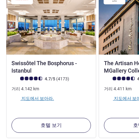
Swissôtel The Bosphorus -
The Artisan Ho
5성
Istanbul
MGallery Coll
고객 평점 (ALL 평가)
리뷰
고객 평점 (ALL 평
4.7/5
(4173
)
4
거리
4.142
km
거리
4.411
km
지도에서 보아라.
지도에서 보
호텔 보기
호