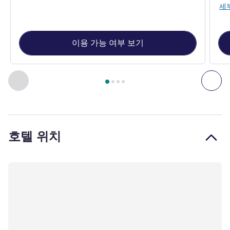
세
이용 가능 여부 보기
4
/
1
페이지
, 객실 1 : 주니어 스위트 - 더블 베드 1개 , 객실 2 :
이전 - 객실
다음
호텔 위치