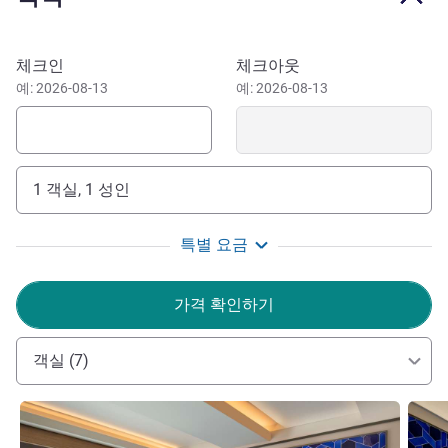
위스퀴다르의 내리막길이 내려다보이는 머큐어 알투니자데
호텔은 주변 환경과 조화를 이루고 있습니다. 터키 전통 요
이 호텔 예약하기
체크인
체크아웃
리와 세계 각국의 다양한 요리를 모두 선보이는 연회, 칵테
예: 2026-08-13
예: 2026-08-13
일, 디너에서 머큐어 레스토랑의 탁월한 맛과 멋을 만끽할
수 있습니다. 알투니자데 위스퀴다르 비즈니스 지구에 위치
한 머큐어 이스탄불 알투니자데 호텔은 카피톨, 아카샤 등
유명 쇼핑지와 가까이 자리하고 있습니다. 처녀의 탑, 보스
1 객실, 1 성인
포루스, 참르자언덕의 신비로운 전경이 투숙객의 마음을 사
로잡습니다.
특별 요금
유라시아 터널과 7·15 순교자의 다리가 머큐어 이스탄불 알
투니자데 호텔을 유럽으로 연결해줍니다. 지하철과 광역 버
가격 확인하기
스를 이용하기에도 최적의 위치입니다. 항공편을 이용하는
경우, 이스탄불 공항과의 거리가 16km이며, 사비하 괵첸까
지 택시와 버시로 이동할 수 있습니다.
객실 (7)
머큐어 호텔 Altunizade는 중심 위치, 모던한 디자인, 투숙
세부 정보 보기
세부 
객 중심의 서비스를 통해 편안한 숙박을 제공합니다. 비즈니