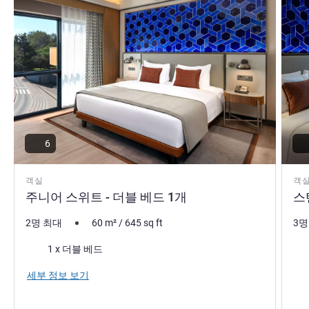
스 여행이든 레저 여행이든 저희 팀은 기억에 남을 경험을
위해 따뜻한 환대 서비스를 제공합니다.
MAYA Pinar 호텔 관리
6
객실
객
주니어 스위트 - 더블 베드 1개
스
2명 최대
60
m²
/
645
sq ft
3명
침구
침
1 x 더블 베드
전망
세부 정보 보기