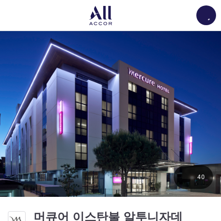
Load
40
4성
머큐어 이스탄불 알투니자데