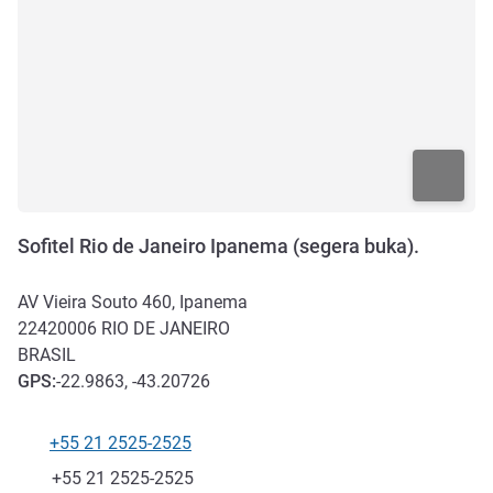
Sofitel Rio de Janeiro Ipanema (segera buka).
AV Vieira Souto 460, Ipanema
22420006
RIO DE JANEIRO
BRASIL
GPS
:
-22.9863, -43.20726
+55 21 2525-2525
Telepon
Fax
+55 21 2525-2525