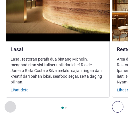
Lasai
Rest
Lasai, restoran peraih dua bintang Michelin,
Area d
menghadirkan visi kuliner unik dari chef Rio de
Resto
Janeiro Rafa Costa e Silva melalui sajian ringan dan
Ipanem
kreatif dari bahan lokal, seafood segar, serta daging
laut, 
pilihan.
Nyama
Lihat detail
Lihat 
Halaman
1
dari
2
, Restoran 1 : Lasai , Restoran 2 : Restoran 
Sebelumnya - Restoran
Ber