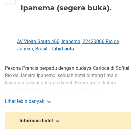
bintan
Ipanema (segera buka).
AV Vieira Souto 460, Ipanema, 22420006 Rio de
Janeiro, Brasil
-
Lihat peta
Pesona Prancis berpadu dengan budaya Carioca di Sofitel
Deskripsi
Rio de Janeiro Ipanema, sebuah hotel bintang lima di
kawasan pesisir paling terkenal. Berendam di kolam
renang infinity di area teras saat pagi dengan
pemandangan Two Brothers Hill. Untuk menutup hari,
Lihat lebih banyak
nikmati pengalaman bersantap di Lasai, restoran peraih
Sofitel Rio de Janeiro Ipanema (segera buka).
dua bintang Michelin. 119 kamar, 51 suite, KOS Paris Spa,
dan Club Millésime Lounge: semua pengalaman istimewa
Informasi hotel
dari hotel mewah kelas terbaik.