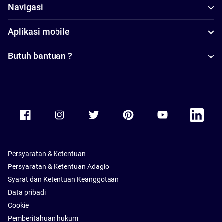
Navigasi
Aplikasi mobile
Butuh bantuan ?
Accor Facebook
Accor Instagram
Accor Twitter
Accor Pinterest
Accor Youtube
Accor Li
Persyaratan & Ketentuan
Persyaratan & Ketentuan Adagio
Syarat dan Ketentuan Keanggotaan
Data pribadi
Cookie
Pemberitahuan hukum