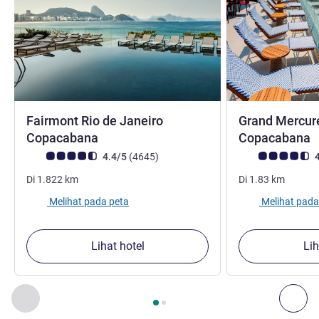
Fairmont Rio de Janeiro
Grand Mercure
bintang 5
b
Copacabana
Copacabana
Catatan tamu Avis (Peringkat ALL)
ulasan
Catatan tamu Avis
4.4/5
(4645
)
4
Di
1.822
km
Di
1.83
km
Melihat pada peta
Melihat pada
Lihat hotel
Lih
Halaman
1
dari
2
, Properti kami yang lain di sekitar 1 :, Proper
Sebelumnya - Properti kami yang lain di sekitar
Ber