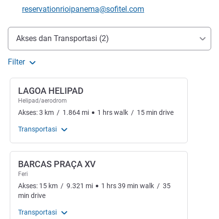
Email kontak
reservationrioipanema@sofitel.com
Akses dan Transportasi
Akses dan Transportasi (2)
Filter
LAGOA HELIPAD
Helipad/aerodrom
Akses:
3
km
/
1.864
mi
1
hrs
walk
/
15
min
drive
Transportasi
BARCAS PRAÇA XV
Feri
Akses:
15
km
/
9.321
mi
1
hrs
39
min
walk
/
35
min
drive
Transportasi