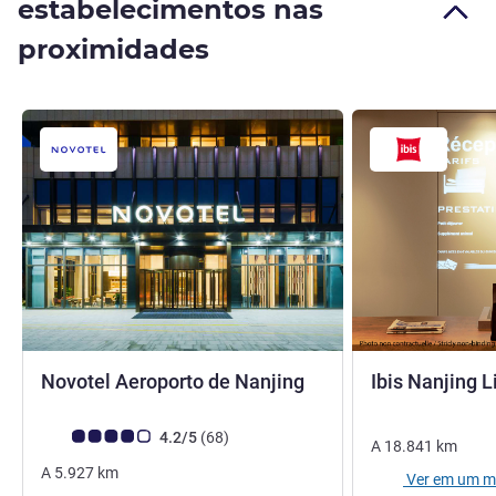
estabelecimentos nas
proximidades
4 estrelas
Novotel Aeroporto de Nanjing
Ibis Nanjing L
Classificação clientes Avis (Classificação ALL)
comentários
4.2/5
(68
)
A
18.841
km
A
5.927
km
Ver em um 