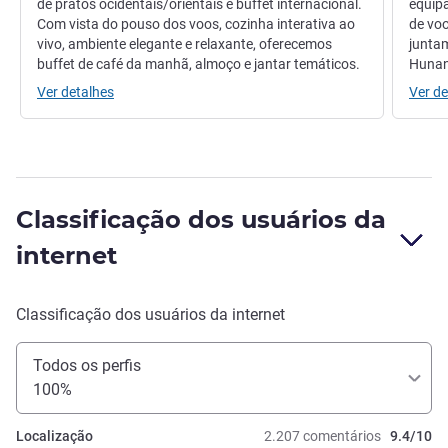
de pratos ocidentais/orientais e buffet internacional.
equip
Com vista do pouso dos voos, cozinha interativa ao
de voo
vivo, ambiente elegante e relaxante, oferecemos
junta
buffet de café da manhã, almoço e jantar temáticos.
Hunan 
Ver detalhes
Ver de
Classificação dos usuários da
internet
Classificação dos usuários da internet
Todos os perfis
100%
Localização
2.207 comentários
9.4/10