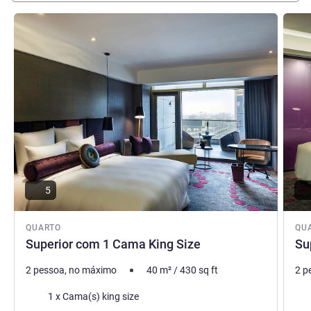
Ver detalhes
Ver de
5
QUARTO
QU
Superior com 1 Cama King Size
Su
2 pessoa, no máximo
40
m²
/
430
sq ft
2 p
Roupa de cama
Rou
1 x Cama(s) king size