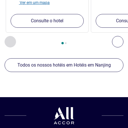
Ver em um mapa
Consulte o hotel
Consu
Página
1
de
2
, Nossos outros estabelecimentos nas proximid
Anterior - Nossos outros estabelecimentos nas proximid
Pró
Todos os nossos hotéis em Hotéis em Nanjing