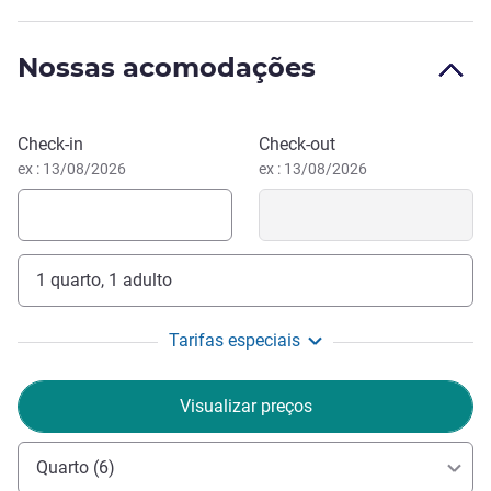
aconchegante para viajantes empresariais se recuperarem
de uma longa viagem.
Nossas acomodações
Reservar este hotel
Check-in
Check-out
ex : 13/08/2026
ex : 13/08/2026
1 quarto, 1 adulto
Tarifas especiais
Visualizar preços
Quarto (6)