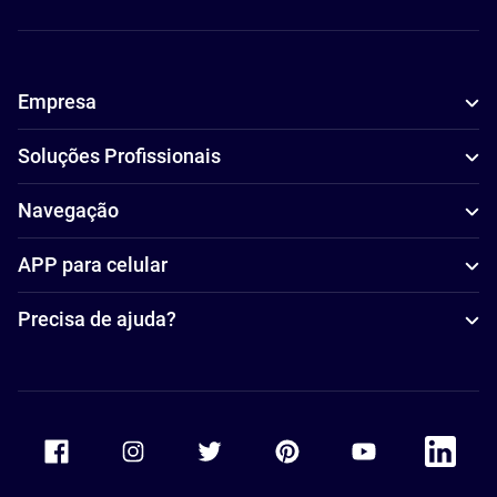
Empresa
Soluções Profissionais
Navegação
APP para celular
Precisa de ajuda?
Accor Facebook
Accor Instagram
Accor Twitter
Accor Pinterest
Accor Youtube
Accor Li