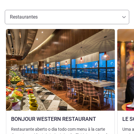
Restaurantes
Ver detalhes
Ver deta
BONJOUR WESTERN RESTAURANT
LE S
Restaurante aberto o dia todo com menu à la carte
Uma a