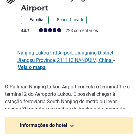
5 estrelas
Airport
Familiar
Ecocertificado
Classificação clientes Avis (Classificação ALL)
223 comentários
4.8/5
Nanjing Lukou Intl Airport, Jiangning District,
Jiangsu Province, 211113 NANQUIM, China
-
Veja o mapa
O Pullman Nanjing Lukou Airport conecta o terminal 1 e o
Descrição
terminal 2 do Aeroporto Lukou. É possível chegar à
estação ferroviária South Nanjing de metrô ou levar
apenas 30 minutos em ônibus de traslado do aeroporto
até o centro da cidade. O visor de informações de voo no
restaurante chinês e no quarto de hóspedes são perfeitos
Informações do hotel
para viajantes empresariais e em trânsito. Uma opção