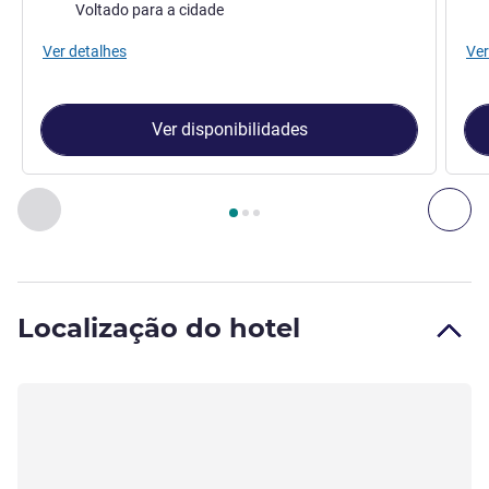
Vistas:
Vist
Voltado para a cidade
Ver detalhes
Ver
Ver disponibilidades
Página
1
de
3
, Quarto 1 : Superior com 1 Cama King Size , Qu
Anterior - Quarto
Pró
Localização do hotel