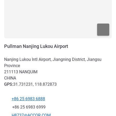
Pullman Nanjing Lukou Airport
Nanjing Lukou Intl Airport, Jiangning District, Jiangsu
Province
211113
NANQUIM
CHINA
GPS
:
31.731231, 118.872873
+86 25 6983 6888
Telefone
Fax
+86 25 6983 6999
E-mail de contato
H8737@ACCOR.COM