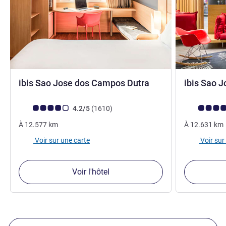
3 étoiles
ibis Sao Jose dos Campos Dutra
ibis Sao 
Note Avis clients (Note ALL)
avis
Note Avis cli
4.2/5
(1610
)
À
12.577
km
À
12.631
km
Voir sur une carte
Voir sur
Voir l'hôtel