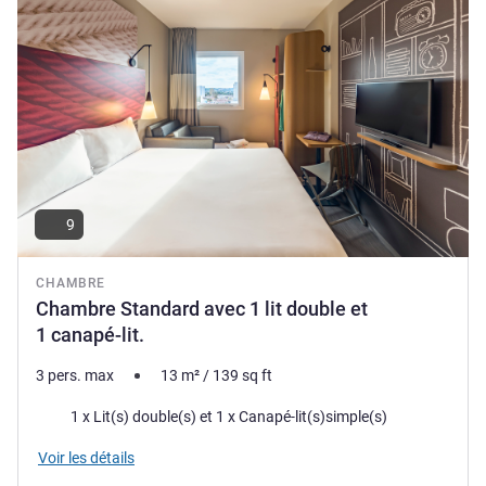
André Salata, Direction de l'hôtel
9
CHAMBRE
Chambre Standard avec 1 lit double et
1 canapé-lit.
3 pers. max
13
m²
/
139
sq ft
Literie
1 x Lit(s) double(s) et 1 x Canapé-lit(s)simple(s)
Voir les détails