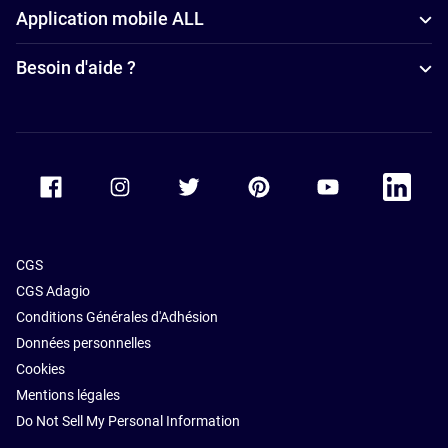
Application mobile ALL
Besoin d'aide ?
Accor Facebook
Accor Instagram
Accor Twitter
Accor Pinterest
Accor Youtube
Accor Li
CGS
CGS Adagio
Conditions Générales d'Adhésion
Données personnelles
Cookies
Mentions légales
Do Not Sell My Personal Information