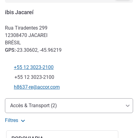
ibis Jacareí
Rua Tiradentes 299
12308470
JACAREI
BRÉSIL
GPS
:
-23.30602, -45.96219
+55 12 3023-2100
Téléphone
Fax
+55 12 3023-2100
Email de contact
h8637-re@accor.com
Accès et transports
Accès & Transport (2)
Filtres