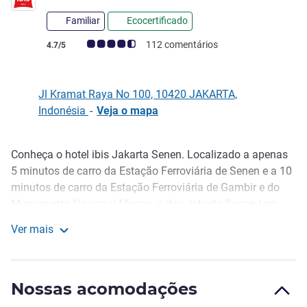
Familiar
Ecocertificado
Classificação clientes Avis (Classificação ALL)
112 comentários
4.7/5
Jl Kramat Raya No 100, 10420 JAKARTA,
Indonésia
-
Veja o mapa
Conheça o hotel ibis Jakarta Senen. Localizado a apenas
Descrição
5 minutos de carro da Estação Ferroviária de Senen e a 10
minutos de carro da Estação Ferroviária de Gambir e do
Monumento Nacional Monas, o ibis Jakarta Senen tem
153 quartos e está rodeado de lojas , bancos e escritórios
Ver mais
comerciais. O Restaurante TASTE e o bar do saguão são
ibis Jakarta Senen
os lugares perfeitos tanto para viajantes empresariais
quanto para os que viajam a lazer. Além disso, o hotel
Nossas acomodações
dispõe de quatro salas de reuniões modernas e de alta
tecnologia.