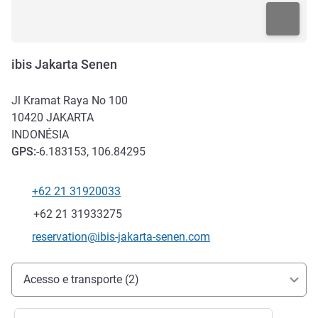
ibis Jakarta Senen
Jl Kramat Raya No 100
10420
JAKARTA
INDONÉSIA
GPS
:
-6.183153, 106.84295
+62 21 31920033
Telefone
Fax
+62 21 31933275
E-mail de contato
reservation@ibis-jakarta-senen.com
Acesso e transporte
Acesso e transporte (2)