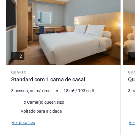
2
QUARTO
QU
Standard com 1 cama de casal
Qu
3 pessoa, no máximo
18
m²
/
193
sq ft
3 p
Roupa de cama
Rou
1 x Cama(s) queen size
Vistas:
Vist
Voltado para a cidade
Ver detalhes
Ver