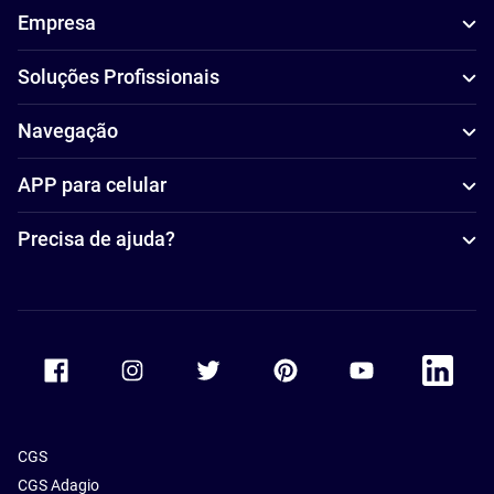
Empresa
Soluções Profissionais
Navegação
APP para celular
Precisa de ajuda?
Accor Facebook
Accor Instagram
Accor Twitter
Accor Pinterest
Accor Youtube
Accor Li
CGS
CGS Adagio