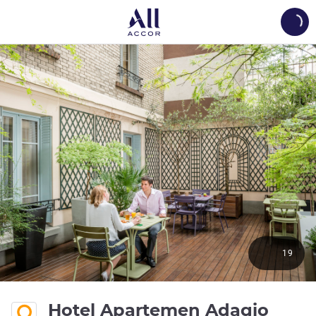
Load
19
Hotel Apartemen Adagio