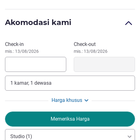
konser, dan pertokoan, semuanya terletak di jalan yang
tenang dan tenteram.
Akomodasi kami
Pesan hotel ini
Check-in
Check-out
mis.: 13/08/2026
mis.: 13/08/2026
1 kamar, 1 dewasa
Harga khusus
Memeriksa Harga
Studio (1)