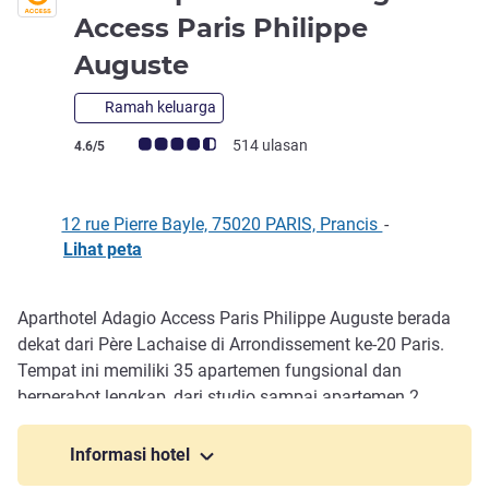
Access Paris Philippe
bintang 2
Auguste
Ramah keluarga
Catatan tamu Avis (Peringkat ALL)
514 ulasan
4.6/5
12 rue Pierre Bayle, 75020 PARIS, Prancis
-
Lihat peta
Aparthotel Adagio Access Paris Philippe Auguste berada
Deskripsi
dekat dari Père Lachaise di Arrondissement ke-20 Paris.
Tempat ini memiliki 35 apartemen fungsional dan
berperabot lengkap, dari studio sampai apartemen 2
kamar dan Aparthotel ini juga memiliki teras menaw an
yang teduh. Stasiun metro berjarak kurang dari 100 m.
Informasi hotel
Temukan lingkungan dinamis ini dengan galeri seni, balai