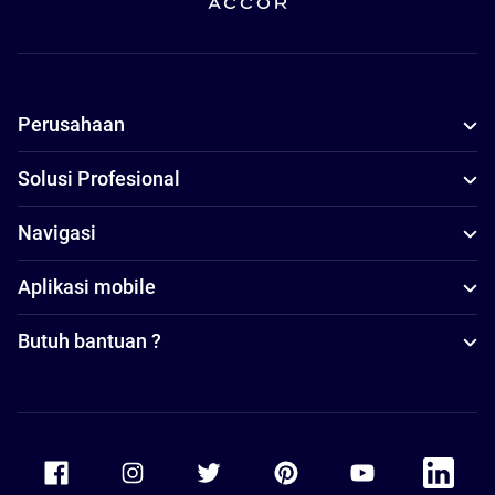
Perusahaan
Solusi Profesional
Navigasi
Aplikasi mobile
Butuh bantuan ?
Accor Facebook
Accor Instagram
Accor Twitter
Accor Pinterest
Accor Youtube
Accor Li