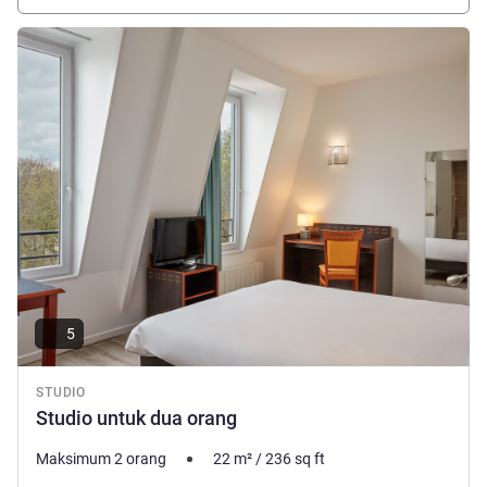
Lihat detail
5
STUDIO
Studio untuk dua orang
Maksimum 2 orang
22
m²
/
236
sq ft