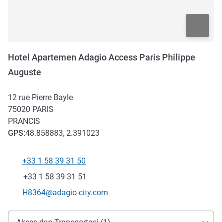
Hotel Apartemen Adagio Access Paris Philippe
Auguste
12 rue Pierre Bayle
75020
PARIS
PRANCIS
GPS
:
48.858883, 2.391023
+33 1 58 39 31 50
Telepon
Fax
+33 1 58 39 31 51
Email kontak
H8364@adagio-city.com
Akses dan Transportasi