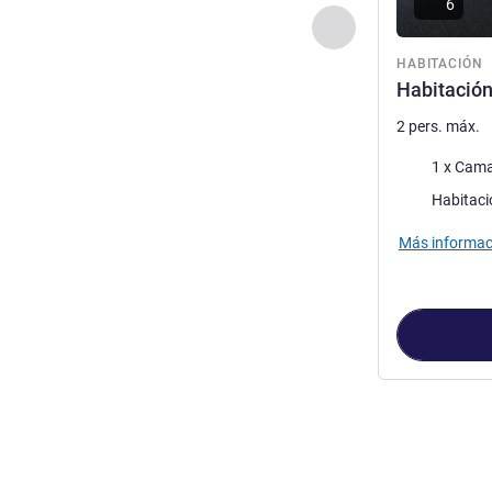
6
Anterior - Habitaci
HABITACIÓN
Habitación
2 pers. máx.
Ropa de cam
1 x Cama
Habitaci
Más informac
Página
1
de
2
, 