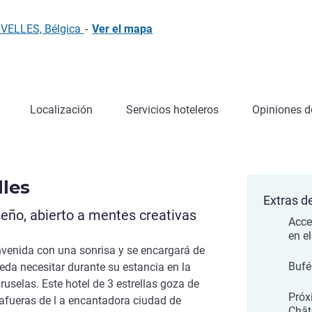
IVELLES, Bélgica
-
Ver el mapa
Localización
Servicios hoteleros
Opiniones de
lles
Extras de
eño, abierto a mentes creativas
Acce
en el
nvenida con una sonrisa y se encargará de
Bufé
eda necesitar durante su estancia en la
Bruselas. Este hotel de 3 estrellas goza de
Próx
 afueras de l a encantadora ciudad de
Chât