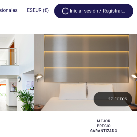
Loading...
sionales
ES
EUR
(€)
Iniciar sesión / Registrarse
27 FOTOS
MEJOR
PRECIO
GARANTIZADO