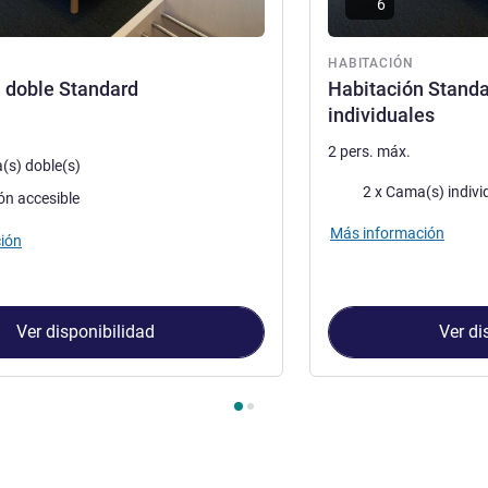
6
ón
HABITACIÓN
 doble Standard
Habitación Stand
individuales
2 pers. máx.
a
(s) doble(s)
Ropa de cama
2 x Cama(s) indivi
ón accesible
Más información
ión
Ver disponibilidad
Ver di
Habitación 1 : Habitación doble Standard , Habitación 2 : Habit