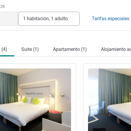
026
cceso por la autopista N252.
telera
1 habitación, 1 adulto
Tarifas especiales
 (4)
Suite (1)
Apartamento (1)
Alojamiento ac
ión
Más información