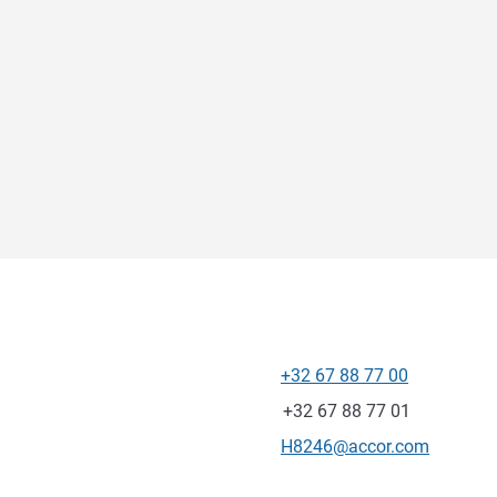
+32 67 88 77 00
Teléfono
Fax
+32 67 88 77 01
Correo electrónico de conta
H8246@accor.com