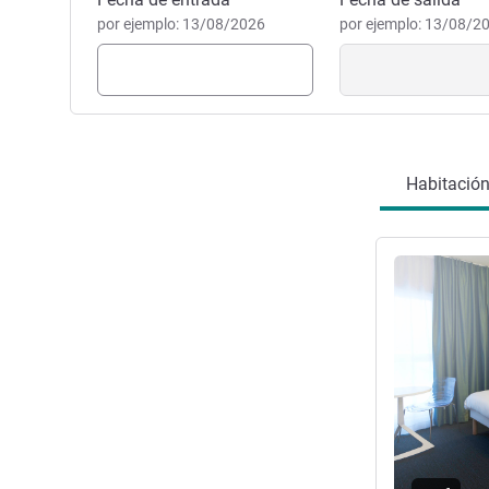
Reservar este hotel
por ejemplo: 13/08/2026
por ejemplo: 13/08/2
norte de Nivelles y cómodo a
Romaric Vazeille, Gestión ho
Habitación
Más informac