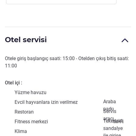
Otel servisi
Otele giriş başlangıç saati:
15:00
- Otelden çıkış bitiş saati:
11:00
Otel içi
Yüzme havuzu
Araba
Evcil hayvanlara izin verilmez
parkı
Servis
Restoran
aracı
Tekerlekli
Fitness merkezi
Wi-Fi
sandalye
Klima
ile girişe