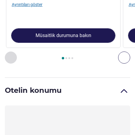
Ayrıntıları göster
Ayr
Müsaitlik durumuna bakın
Sayfa
1
/
4
, Oda 1 : SUPERIOR ROOM, One King Size Bed , 
Önceki - Oda
Son
Otelin konumu