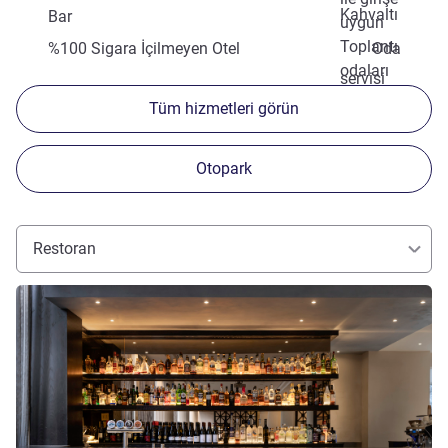
Kahvaltı
Bar
uygun
Toplantı
%100 Sigara İçilmeyen Otel
Oda
odaları
servisi
Tüm hizmetleri görün
Otopark
Restoran
Ayrıntıları göster