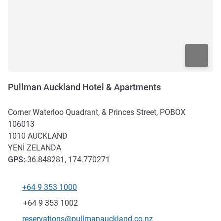
Pullman Auckland Hotel & Apartments
Corner Waterloo Quadrant, & Princes Street, POBOX
106013
1010
AUCKLAND
YENI ZELANDA
GPS
:
-36.848281, 174.770271
+64 9 353 1000
Telefon
Faks
+64 9 353 1002
İletişim için e-posta
reservations@pullmanauckland.co.nz