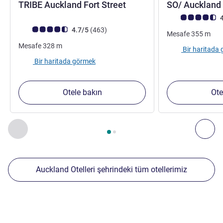
4 yıldız
TRIBE Auckland Fort Street
SO/ Auckland
Avis müşterileri 
4
Avis müşterileri puanı (ALL Puanlama)
görüş
4.7/5
(463
)
Mesafe
355
m
Mesafe
328
m
Bir haritada
Bir haritada görmek
Otele bakın
Ote
Sayfa
1
/
2
, Yakınlardaki diğer tesislerimiz 1 :, Yakınlardaki diğ
Önceki - Yakınlardaki diğer tesislerimiz
Sonr
Auckland Otelleri şehrindeki tüm otellerimiz