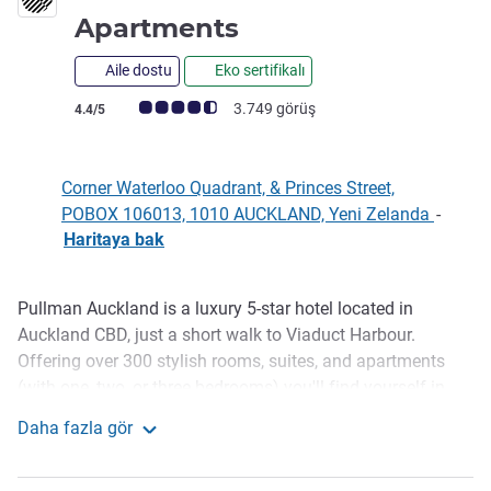
5 yıldız
Apartments
Aile dostu
Eko sertifikalı
Avis müşterileri puanı (ALL Puanlama)
3.749 görüş
4.4/5
Corner Waterloo Quadrant, & Princes Street,
POBOX 106013, 1010 AUCKLAND, Yeni Zelanda
-
Haritaya bak
Pullman Auckland is a luxury 5-star hotel located in
Açıklama
Auckland CBD, just a short walk to Viaduct Harbour.
Offering over 300 stylish rooms, suites, and apartments
(with one, two, or three bedrooms) you'll find yourself in
effortless comfort throughout your visit to Auckland. Enjoy
Daha fazla gör
our executive lounge, a 25-metre lap pool, the on-site Luxe
Pullman Auckland Hotel & Apartments
Spa & Power Fitness, Tapestry Grill & Bar, & 16 versatile