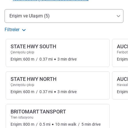
Erişim ve ulaşım
Erişim ve Ulaşım (5)
Filtreler
STATE HWY SOUTH
AUC
Çevreyolu çıkışı
Feribot
Erişim:
600
m
/
0.37
mi
3
min
drive
Erişim
STATE HWY NORTH
AUC
Çevreyolu çıkışı
Havaal
Erişim:
600
m
/
0.37
mi
3
min
drive
Erişim
BRITOMART TANSPORT
Tren istasyonu
Erişim:
800
m
/
0.5
mi
10
min
walk
/
5
min
drive