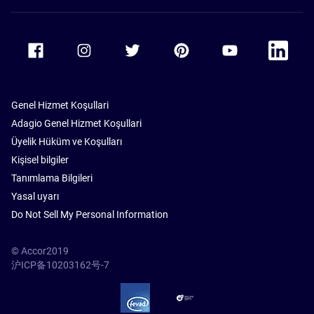
Accor Facebook
Accor Instagram
Accor Twitter
Accor Pinterest
Accor Youtube
Accor Li
Genel Hizmet Koşullari
Adagio Genel Hizmet Koşullari
Üyelik Hüküm ve Koşulları
Kişisel bilgiler
Tanımlama Bilgileri
Yasal uyarı
Do Not Sell My Personal Information
© Accor2019
沪ICP备10203162号-7
SSL Secure – globalSign