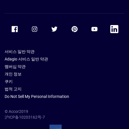
Accor Facebook
Accor Instagram
Accor Twitter
Accor Pinterest
Accor Youtube
Accor Li
서비스 일반 약관
Adagio 서비스 일반 약관
멤버십 약관
개인 정보
쿠키
법적 고지
Do Not Sell My Personal Information
© Accor2019
沪ICP备10203162号-7
SSL Secure – globalSign