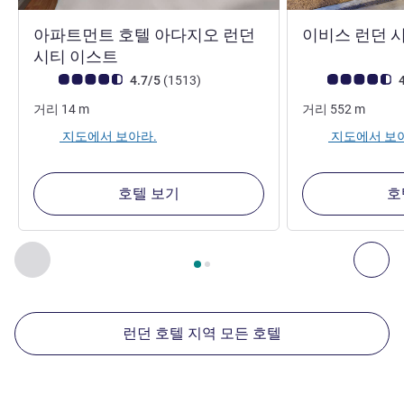
아파트먼트 호텔 아다지오 런던
이비스 런던 시
4성
시티 이스트
고객 평점 (ALL 평가)
리뷰
고객 평점 (ALL 평
4.7/5
(1513
)
4
거리
14
m
거리
552
m
지도에서 보아라.
지도에서 보
호텔 보기
호
2
/
1
페이지
, 주변에 있는 다른 시설 1 :, 주변에 있는 다른 시설 2 
이전 - 주변에 있는 다른 시설
다음
런던 호텔 지역 모든 호텔