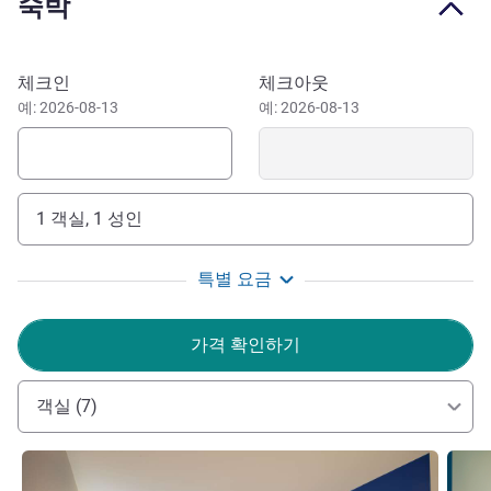
숙박
장으로 유명합니다.
이비스 버젯 런던 화이트채플에서 유서 깊은 명소, 활기찬
거리, 최고의 식사, 엔터테인먼트 등 이스트 런던의 모든 것
이 호텔 예약하기
체크인
체크아웃
을 편리하게, 저렴한 숙박으로 체험해 보세요. 쉽게 도시를
예: 2026-08-13
예: 2026-08-13
관광할 수 있는 이상적인 호텔입니다. 런던 타워와 화이트채
플에서 가까우며 아름다운 강 전망과 역사가 담긴 거리로 쉽
게 이동 가능합니다.
1 객실, 1 성인
화이트채플 역에서 아주 가까운 곳에 있으며 이제 엘리자베
스 라인도 이용 가능합니다. 52분이면 히드로에 도달하거나
환승 없이 엑셀 런던으로 환승 없이 바로 이동할 수도 있습
특별 요금
니다. 출장과 도시 관광 모두에 알맞은 장소입니다.
가격 확인하기
활기찬 거리 예술, 런던 타워 등 인기 관광지, 멋진 바와 미
식가들이 찾는 쇼디치가 지근 거리인 런던에서 가장 흥미로
운 거리로 발을 들여 보세요. 다음 도시 관광을 위한 완벽한
객실 (7)
거점이 되어 드리겠습니다.
Alexandra Hodge 호텔 관리
세부 정보 보기
세부 