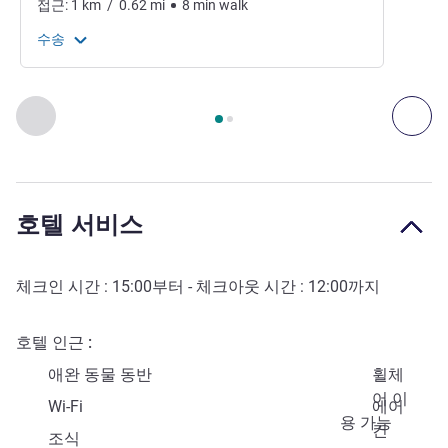
접근:
1
km
/
0.62
mi
8
min
walk
수송
2
/
1
페이지
, 찾아오시는 길 및 교통 1 :, 찾아오시는 길 및 교통 2 
이전 - 찾아오시는 길 및 교통
다음
호텔 서비스
체크인 시간 :
15:00
부터 - 체크아웃 시간 :
12:00
까지
호텔 인근
애완 동물 동반
휠체
어 이
Wi-Fi
에어
용 가능
컨
조식