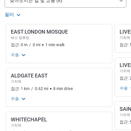
찾아오시는 길 및 교통 (8)
필터
EAST LONDON MOSQUE
LIV
버스 정류장
기차역
접근:
0
m
/
0
mi
1
min
walk
접근:
수송
LIV
기차역
ALDGATE EAST
접근:
기차역
수송
접근:
1
km
/
0.62
mi
8
min
drive
수송
SAI
기차역
WHITECHAPEL
접근:
기차역