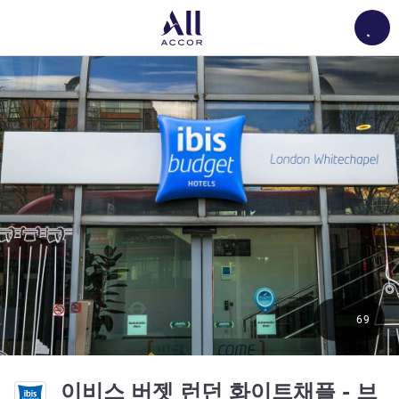
Load
69
이비스 버젯 런던 화이트채플 - 브