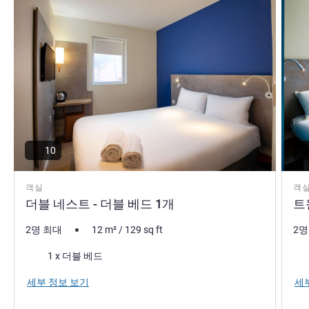
10
객실
객
더블 네스트 - 더블 베드 1개
트
2명 최대
12
m²
/
129
sq ft
2명
침구
침
1 x 더블 베드
세부 정보 보기
세