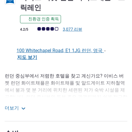
2성
릭레인
친환경 인증 획득
고객 평점 (ALL 평가)
3,077 리뷰
4.2/5
100 Whitechapel Road, E1 1JG 런던, 영국
-
지도 보기
런던 중심부에서 저렴한 호텔을 찾고 계신가요? 이비스 버
호텔설명
젯 런던 화이트채플은 화이트채플 및 알드게이트 지하철역
에서 불과 몇 분 거리에 위치한 세련된 저가 숙박 시설을 제
공합니다. 런던 중심부와 동부 주요 관광지까지 쉽게 접근할
수 있어 도시 여행과 비즈니스 출장 모두에 이상적인 거점입
더보기
니다. 신선한 유럽식 아침 식사와 24시간 제공되는 간식을
이비스 버젯 런던 화이트채플 - 브릭레인
즐기며, 브릭 레인과 스피탈필즈 마켓 같은 인근 핫스팟을
탐험해 보세요. 이곳들은 길거리 음식, 예술, 쇼핑, 빈티지 시