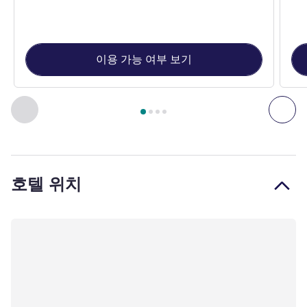
이용 가능 여부 보기
4
/
1
페이지
, 객실 1 : 더블 네스트 - 더블 베드 1개 , 객실 2 : 
이전 - 객실
다음
호텔 위치