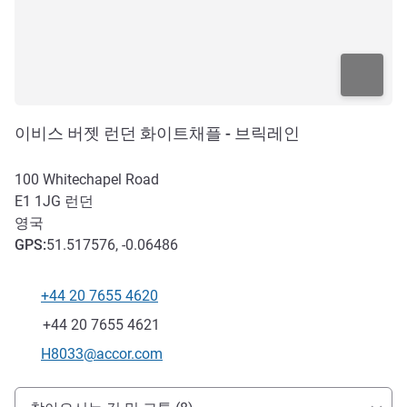
이비스 버젯 런던 화이트채플 - 브릭레인
100 Whitechapel Road
E1 1JG
런던
영국
GPS
:
51.517576, -0.06486
+44 20 7655 4620
전화
팩스
+44 20 7655 4621
E-mail
H8033@accor.com
호텔 접근 및 교통