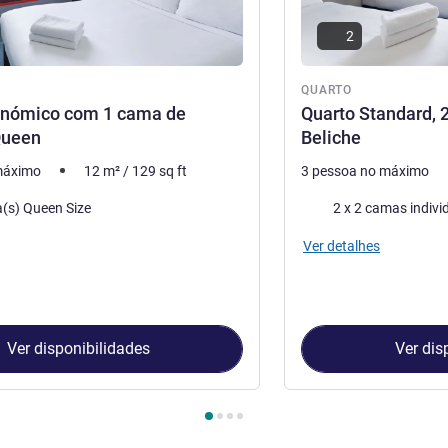
2
QUARTO
onómico com 1 cama de
Quarto Standard, 
Queen
Beliche
máximo
12
m²
/
129
sq ft
3 pessoa no máximo
Cama
(s) Queen Size
Ver detalhes
Ver disponibilidades
Ver dis
Quarto 1 : Quarto económico com 1 cama de tamanho Queen , Quar