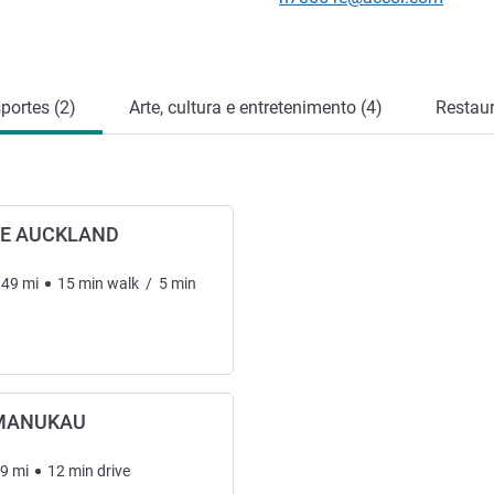
portes (2)
Arte, cultura e entretenimento (4)
Restaur
E AUCKLAND
.49
mi
15
min
walk
/
5
min
 MANUKAU
59
mi
12
min
drive