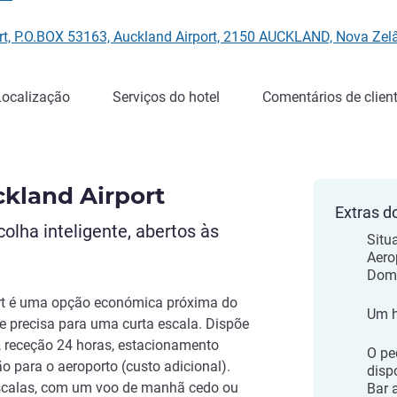
port, P.O.BOX 53163, Auckland Airport, 2150 AUCKLAND, Nova Ze
Localização
Serviços do hotel
Comentários de clien
ckland Airport
Extras d
olha inteligente, abertos às
Situ
Aero
Domé
ort é uma opção económica próxima do
Um h
ue precisa para uma curta escala. Dispõe
, receção 24 horas, estacionamento
O pe
ão para o aeroporto (custo adicional).
disp
scalas, com um voo de manhã cedo ou
Bar a