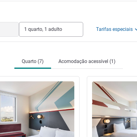
nd Airport e oferecer-lhes uma estadia
1 quarto, 1 adulto
Tarifas especiais
Quarto (7)
Acomodação acessível (1)
Ver detalhes