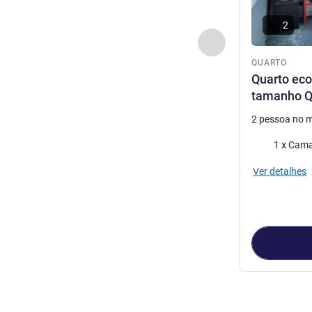
2
Anterior - Quarto
QUARTO
Quarto ec
tamanho 
2 pessoa no 
Cama
1 x Cama
Ver detalhes
Página
1
de
4
, 