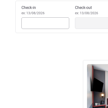
receber no ibis budget Auckla
Reservar este hotel
Check-in
maravilhosa.
Check-out
ex: 13/08/2026
Eli Fifita, Gestão hoteleira
ex: 13/08/2026
Ver detalhes