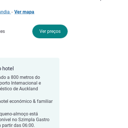
lândia
-
Ver mapa
tes
Ver preços
o hotel
ado a 800 metros do
porto Internacional e
stico de Auckland
otel económico & familiar
queno-almoço está
onível no Szimpla Gastro
 partir das 06:00.