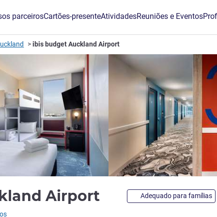
os parceiros
Cartões-presente
Atividades
Reuniões e Eventos
Prof
Auckland
ibis budget Auckland Airport
3 estrelas
kland Airport
Adequado para famílias
ios